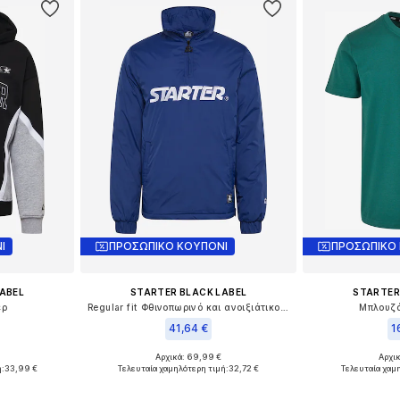
Ι
ΠΡΟΣΩΠΙΚΟ ΚΟΥΠΟΝΙ
ΠΡΟΣΩΠΙΚΟ
ABEL
STARTER BLACK LABEL
STARTER
ερ
Regular fit Φθινοπωρινό και ανοιξιάτικο μπουφάν
Μπλουζάκ
41,64 €
1
Αρχικά: 69,99 €
Αρχι
: S
Διαθέσιμα μεγέθη: S
Διαθέσι
ή:
33,99 €
Τελευταία χαμηλότερη τιμή:
32,72 €
Τελευταία χαμ
αλάθι
Προσθήκη στο καλάθι
Προσθήκη