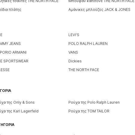
λητικές τσάντες THE NORTH FACE
Μπουφάν καπιτονέ THE NORTH FACE
κίδια πλάτης
Αμάνικες μπλούζες JACK & JONES
KE
LEVI'S
MMY JEANS
POLO RALPH LAUREN
PORIO ARMANI
VANS
KE SPORTSWEAR
Dickies
LESSE
THE NORTH FACE
ΓΟΡΊΑ
ύχα της Only & Sons
Ρούχα της Polo Ralph Lauren
χα της Karl Lagerfeld
Ρούχα της TOM TAILOR
ΤΗΓΟΡΊΑ