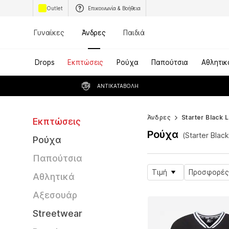
Outlet
Επικοινωνία & Βοήθεια
Γυναίκες
Άνδρες
Παιδιά
Drops
Εκπτώσεις
Ρούχα
Παπούτσια
Αθλητικ
ΑΝΤΙΚΑΤΑΒΟΛΉ
Άνδρες
Starter Black 
Εκπτώσεις
Ρούχα
(Starter Blac
Ρούχα
Παπούτσια
Τιμή
Προσφορές
Αθλητικά
Αξεσουάρ
Streetwear