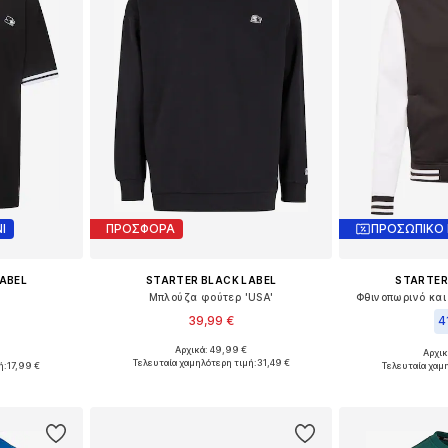
Ι
ΠΡΟΣΦΟΡΑ
ΠΡΟΣΩΠΙΚΟ
ABEL
STARTER BLACK LABEL
STARTER
Μπλούζα φούτερ 'USA'
Φθινοπωρινό και
39,99 €
4
Αρχικά: 49,99 €
Αρχι
Διαθέσιμα μεγέθη: L
: L
Διαθέσι
Τελευταία χαμηλότερη τιμή:
31,49 €
ή:
17,99 €
Τελευταία χαμ
Προσθήκη στο καλάθι
αλάθι
Προσθήκη