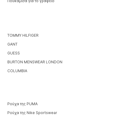
Πουκάμισα για το γραφείο
TOMMY HILFIGER
GANT
GUESS
BURTON MENSWEAR LONDON
COLUMBIA
Ρούχα της PUMA
Ρούχα της Nike Sportswear