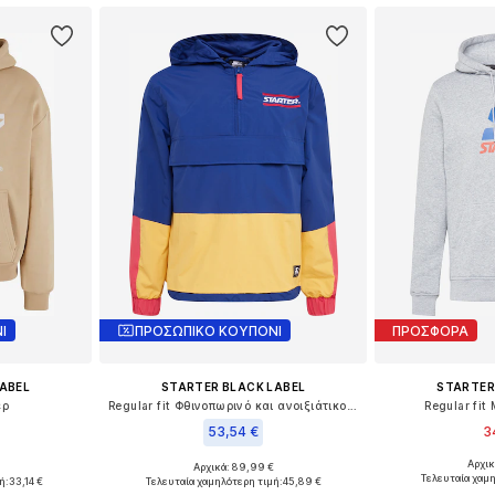
Ι
ΠΡΟΣΩΠΙΚΟ ΚΟΥΠΟΝΙ
ΠΡΟΣΦΟΡΑ
ABEL
STARTER BLACK LABEL
STARTER
ερ
Regular fit Φθινοπωρινό και ανοιξιάτικο μπουφάν
Regular fi
53,54 €
3
Αρχι
Αρχικά: 89,99 €
Διαθέσι
: M
Διαθέσιμα μεγέθη: XS
Τελευταία χαμ
ή:
33,14 €
Τελευταία χαμηλότερη τιμή:
45,89 €