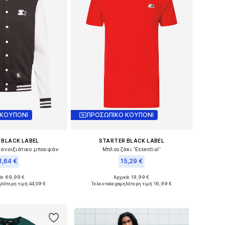
 ΚΟΥΠΟΝΙ
ΠΡΟΣΩΠΙΚΟ ΚΟΥΠΟΝΙ
 BLACK LABEL
STARTER BLACK LABEL
 ανοιξιάτικο μπουφάν
Μπλουζάκι 'Essential'
1,64 €
15,29 €
κά: 69,99 €
Αρχικά: 19,99 €
μα μεγέθη: L
Διαθέσιμα μεγέθη: S
ηλότερη τιμή:
44,09 €
Τελευταία χαμηλότερη τιμή:
16,99 €
 στο καλάθι
Προσθήκη στο καλάθι