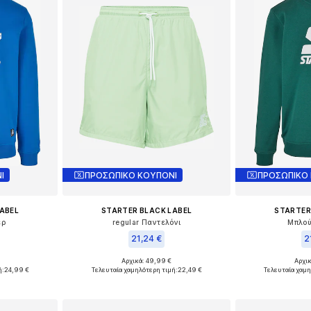
Ι
ΠΡΟΣΩΠΙΚΟ ΚΟΥΠΟΝΙ
ΠΡΟΣΩΠΙΚΟ
ABEL
STARTER BLACK LABEL
STARTER
ερ
regular Παντελόνι
Μπλού
21,24 €
2
Αρχικά: 49,99 €
Αρχι
: S
Διαθέσιμα μεγέθη: 31-32
Διαθέσι
ή:
24,99 €
Τελευταία χαμηλότερη τιμή:
22,49 €
Τελευταία χαμη
αλάθι
Προσθήκη στο καλάθι
Προσθήκη