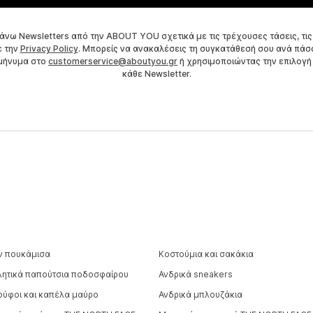
άνω Newsletters από την ABOUT YOU σχετικά με τις τρέχουσες τάσεις, τις
ε την
Privacy Policy
. Μπορείς να ανακαλέσεις τη συγκατάθεσή σου ανά πάσα 
 μήνυμα στο
customerservice@aboutyou.gr
ή χρησιμοποιώντας την επιλογή
κάθε Newsletter.
ιν πουκάμισα
Κοστούμια και σακάκια
λητικά παπούτσια ποδοσφαίρου
Ανδρικά sneakers
ούφοι και καπέλα μαύρο
Ανδρικά μπλουζάκια