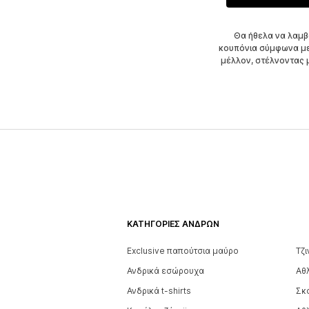
Θα ήθελα να λαμβ
κουπόνια σύμφωνα μ
μέλλον, στέλνοντας
ΚΑΤΗΓΟΡΊΕΣ ΑΝΔΡΏΝ
Exclusive παπούτσια μαύρο
Τζ
Ανδρικά εσώρουχα
Αθ
Ανδρικά t-shirts
Σκ