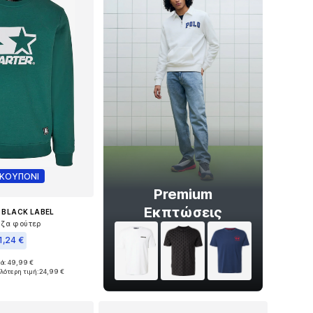
 ΚΟΥΠΟΝΙ
Premium
Εκπτώσεις
 BLACK LABEL
ζα φούτερ
1,24 €
κά: 49,99 €
μα μεγέθη: S
λότερη τιμή:
24,99 €
 στο καλάθι