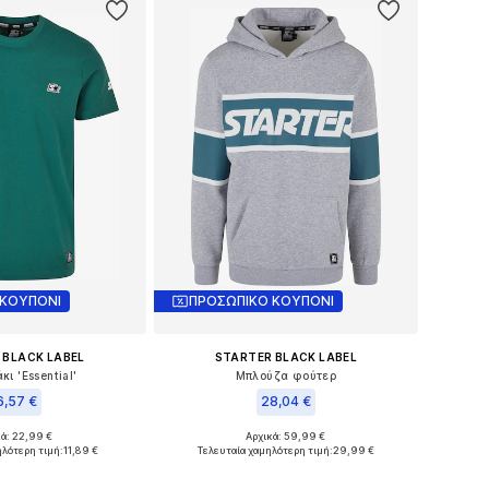
 ΚΟΥΠΟΝΙ
ΠΡΟΣΩΠΙΚΟ ΚΟΥΠΟΝΙ
 BLACK LABEL
STARTER BLACK LABEL
ι 'Essential'
Μπλούζα φούτερ
6,57 €
28,04 €
κά: 22,99 €
Αρχικά: 59,99 €
μα μεγέθη: S
Διαθέσιμα μεγέθη: M
ηλότερη τιμή:
11,89 €
Τελευταία χαμηλότερη τιμή:
29,99 €
 στο καλάθι
Προσθήκη στο καλάθι