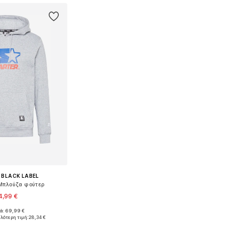
 BLACK LABEL
t Μπλούζα φούτερ
4,99 €
κά: 69,99 €
μα μεγέθη: S
ηλότερη τιμή:
28,34 €