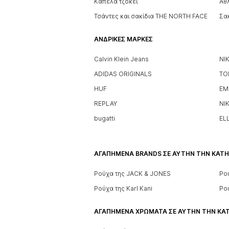
Καπέλα τζόκεϊ
Αθ
Τσάντες και σακίδια THE NORTH FACE
Σα
ΑΝΔΡΙΚΈΣ ΜΆΡΚΕΣ
Calvin Klein Jeans
NI
ADIDAS ORIGINALS
TO
HUF
EM
REPLAY
NI
bugatti
EL
ΑΓΑΠΗΜΈΝΑ BRANDS ΣΕ ΑΥΤΉΝ ΤΗΝ ΚΑΤΗ
Ρούχα της JACK & JONES
Ρο
Ρούχα της Karl Kani
Ρού
ΑΓΑΠΗΜΈΝΑ ΧΡΏΜΑΤΑ ΣΕ ΑΥΤΉΝ ΤΗΝ ΚΑ