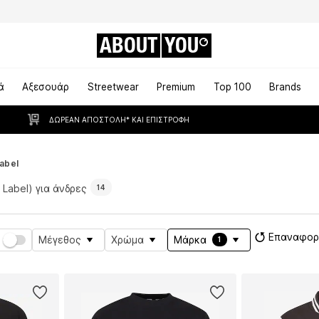
ABOUT
YOU
ά
Αξεσουάρ
Streetwear
Premium
Top 100
Brands
ΔΩΡΕΆΝ ΑΠΟΣΤΟΛΉ* ΚΑΙ ΕΠΙΣΤΡΟΦΉ
Label
k Label) για άνδρες
14
Επαναφορ
Μέγεθος
Χρώμα
Μάρκα
1