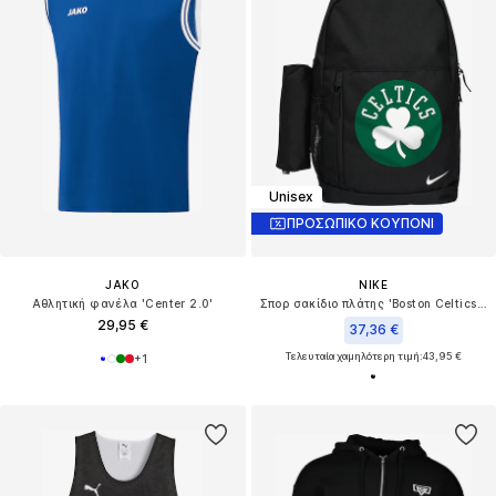
Unisex
ΠΡΟΣΩΠΙΚΟ ΚΟΥΠΟΝΙ
JAKO
NIKE
Αθλητική φανέλα 'Center 2.0'
Σπορ σακίδιο πλάτης 'Boston Celtics NBA Elemental'
29,95 €
37,36 €
Τελευταία χαμηλότερη τιμή:
43,95 €
+
1