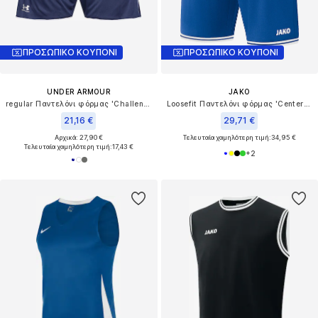
ΠΡΟΣΩΠΙΚΟ ΚΟΥΠΟΝΙ
ΠΡΟΣΩΠΙΚΟ ΚΟΥΠΟΝΙ
UNDER ARMOUR
JAKO
regular Παντελόνι φόρμας 'Challenger'
Loosefit Παντελόνι φόρμας 'Center 2.0'
21,16 €
29,71 €
Αρχικά: 27,90 €
Τελευταία χαμηλότερη τιμή:
34,95 €
Τελευταία χαμηλότερη τιμή:
17,43 €
+
2