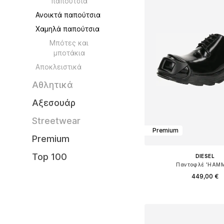
παπούτσια
Ανοικτά παπούτσια
Χαμηλά παπούτσια
Μπότες και
μποτάκια
Aποκλειστικά
Αθλητικά
Αξεσουάρ
Streetwear
Premium
Premium
Top 100
DIESEL
Παντοφλέ 'HAMM
449,00 €
Διαθέσιμο σε πολλά 
Προσθήκη στο κ