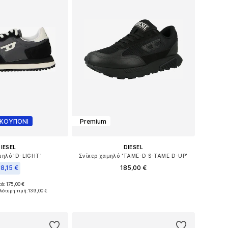
 ΚΟΥΠΟΝΙ
Premium
IESEL
DIESEL
μηλό 'D-LIGHT'
Σνίκερ χαμηλό 'TAME-D S-TAME D-UP'
18,15 €
185,00 €
ά: 175,00 €
Διαθέσιμα μεγέθη: 40,5, 41, 44
μα μεγέθη: 44
λότερη τιμή:
139,00 €
Προσθήκη στο καλάθι
 στο καλάθι