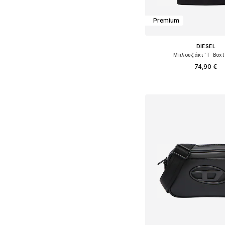
Premium
DIESEL
Μπλουζάκι 'T-Boxt
74,90 €
Διαθέσιμα μεγέθη: XS, S
Προσθήκη στο κ