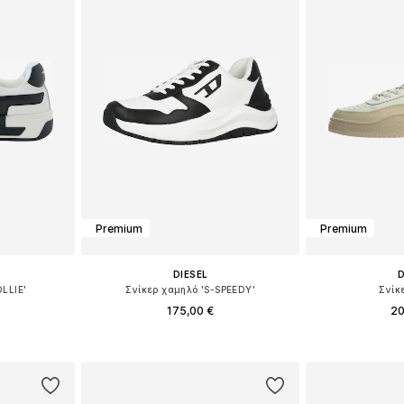
Premium
Premium
DIESEL
D
OLLIE'
Σνίκερ χαμηλό 'S-SPEEDY'
Σνίκ
175,00 €
20
μεγέθη
Διαθέσιμο σε πολλά μεγέθη
Διαθέσιμο 
αλάθι
Προσθήκη στο καλάθι
Προσθήκη