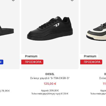
Premium
Premium
Ι
ΠΡΟΣΦΟΡΑ
ΠΡΟΣΦΟΡΑ
DIESEL
D
'
Σνίκερ χαμηλό 'S-TRACKER-D'
Σνίκ
125,00 €
11
Αρχικά: 209,00 €
Αρχικ
ή:
79,90 €
Διαθέσιμα μεγέθη: 40, 41, 45
Διαθέσι
: 44
Τελευταία χαμηλότερη τιμή:
87,50 €
Τελευταία χαμ
Προσθήκη στο καλάθι
Προσθήκη
αλάθι