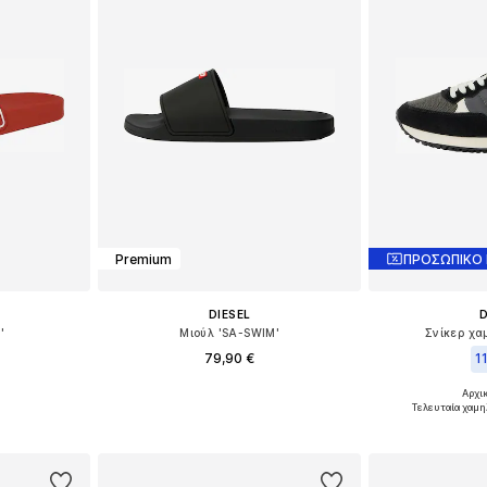
Premium
ΠΡΟΣΩΠΙΚΟ
DIESEL
D
'
Μιούλ 'SA-SWIM'
Σνίκερ χα
79,90 €
1
Αρχικ
1, 42
Διαθέσιμα μεγέθη: 40, 42
Διαθέσι
Τελευταία χαμη
αλάθι
Προσθήκη στο καλάθι
Προσθήκη