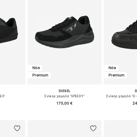
Νέα
Νέα
Premium
Premium
DIESEL
D
LEO'
Σνίκερ χαμηλό 'SPEEDY'
175,00 €
24
μεγέθη
Διαθέσιμο σε πολλά μεγέθη
Διαθέσιμο 
αλάθι
Προσθήκη στο καλάθι
Προσθήκη