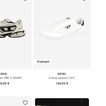
Premium
IESEL
DIESEL
λό 'PRO V DENSE'
Σνίκερ χαμηλό 'LEO'
9,00 €
149,00 €
σε πολλά μεγέθη
Διαθέσιμο σε πολλά μεγέθη
 στο καλάθι
Προσθήκη στο καλάθι