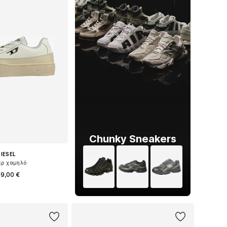
Chunky Sneakers
IESEL
ερ χαμηλό
9,00 €
σε πολλά μεγέθη
 στο καλάθι