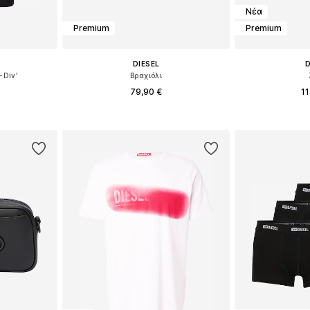
Νέα
Premium
Premium
DIESEL
D
-Div'
Βραχιόλι
79,90 €
11
, M, L, XL
Διαθέσιμα μεγέθη: One Size
Διαθέσιμα μεγέθη
αλάθι
Προσθήκη στο καλάθι
Προσθήκη