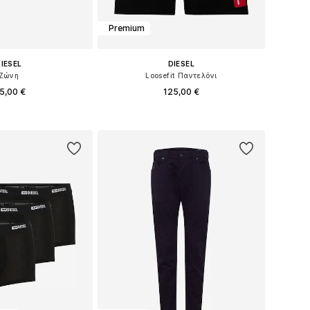
Premium
IESEL
DIESEL
Ζώνη
Loosefit Παντελόνι
5,00 €
125,00 €
: 85, 90, 95, 100, 105
Διαθέσιμο σε πολλά μεγέθη
 στο καλάθι
Προσθήκη στο καλάθι