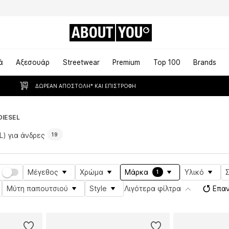
ABOUT
YOU
ά
Αξεσουάρ
Streetwear
Premium
Top 100
Brands
ΔΩΡΕΆΝ ΑΠΟΣΤΟΛΉ* ΚΑΙ ΕΠΙΣΤΡΟΦΉ
DIESEL
L) για άνδρες
19
Μέγεθος
Χρώμα
Μάρκα
Υλικό
1
Μύτη παπουτσιού
Style
Λιγότερα φίλτρα
Επα