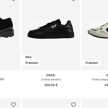
Νέα
Premium
Premium
DIESEL
D
ER'
Σνίκερ χαμηλό
Σνίκερ χαμη
209,00 €
24
μεγέθη
Διαθέσιμο σε πολλά μεγέθη
Διαθέσιμο 
αλάθι
Προσθήκη στο καλάθι
Προσθήκη