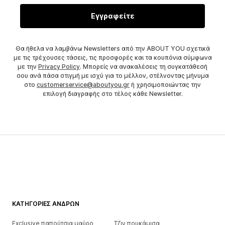
Εγγραφείτε
Θα ήθελα να λαμβάνω Newsletters από την ABOUT YOU σχετικά
με τις τρέχουσες τάσεις, τις προσφορές και τα κουπόνια σύμφωνα
με την
Privacy Policy
. Μπορείς να ανακαλέσεις τη συγκατάθεσή
σου ανά πάσα στιγμή με ισχύ για το μέλλον, στέλνοντας μήνυμα
στο
customerservice@aboutyou.gr
ή χρησιμοποιώντας την
επιλογή διαγραφής στο τέλος κάθε Newsletter.
ΚΑΤΗΓΟΡΊΕΣ ΑΝΔΡΏΝ
Exclusive παπούτσια μαύρο
Τζιν πουκάμισα