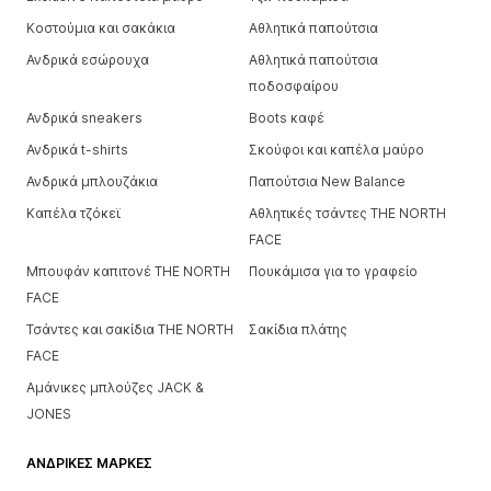
Κοστούμια και σακάκια
Αθλητικά παπούτσια
Ανδρικά εσώρουχα
Αθλητικά παπούτσια
ποδοσφαίρου
Ανδρικά sneakers
Boots καφέ
Ανδρικά t-shirts
Σκούφοι και καπέλα μαύρο
Ανδρικά μπλουζάκια
Παπούτσια New Balance
Καπέλα τζόκεϊ
Αθλητικές τσάντες THE NORTH
FACE
Μπουφάν καπιτονέ THE NORTH
Πουκάμισα για το γραφείο
FACE
Τσάντες και σακίδια THE NORTH
Σακίδια πλάτης
FACE
Αμάνικες μπλούζες JACK &
JONES
ΑΝΔΡΙΚΈΣ ΜΆΡΚΕΣ