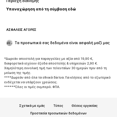
Περιοχή διανομής
Μαγιό
Μεγάλα μεγέθη
Υπαναχώρηση από τη σύμβαση εδώ
Περιστάσεις
Aποκλειστικά
Upcycled
ΠΑΠΟΎΤΣΙΑ
ΑΣΦΑΛΕΊΣ ΑΓΟΡΈΣ
ΝΕΑ
Trending
Τα προσωπικά σας δεδομένα είναι ασφαλή μαζί μας
Μπότες και μποτάκια
Sneakers
Χαμηλά παπούτσια
Αθλητικά παπούτσια
*Δωρεάν αποστολή για παραγγελίες με αξία από 19,90 €,
Ανοικτά παπούτσια
Aποκλειστικά
διαφορετικά ισχύουν έξοδα αποστολής & υπηρεσιών 2,90 €.
Χαμηλότερη συνολική τιμή των τελευταίων 30 ημερών πριν από τη
μείωση της τιμής.
ΑΘΛΗΤΙΚΆ
****Δωρεάν από όλα τα εθνικά δίκτυα. Για κλήσεις από το εξωτερικό
ενδέχεται να υπάρξουν χρεώσεις.
Αθλητική ένδυση
Αθλήματα
******Όλες οι τιμές συμπεριλ. ΦΠΑ.
Αθλητικά παπούτσια
Αθλητικά σακίδια και τσάντες
Αθλητικά αξεσουάρ
Σχετικά με εμάς
Τύπος
Θέσεις εργασίας
ΑΞΕΣΟΥΆΡ
Προστασία προσωπικών δεδομένων