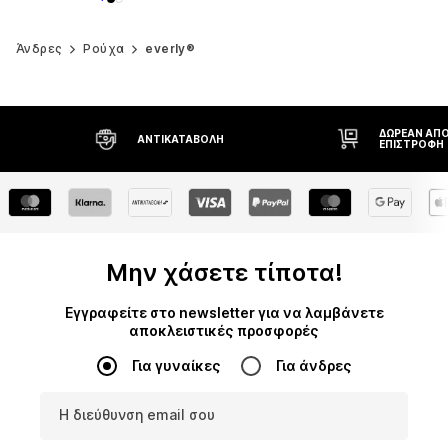
Άνδρες
Ρούχα
everly®
ΔΩΡΕΆΝ ΑΠΟΣΤΟΛΉ* ΚΑΙ
ΔΙΚΑΊΩΜΑ Ε
ΕΠΙΣΤΡΟΦΉ
ΗΜΕΡΏΝ
Μην χάσετε τίποτα!
Εγγραφείτε στο newsletter για να λαμβάνετε
αποκλειστικές προσφορές
Για γυναίκες
Για άνδρες
Η διεύθυνση email σου