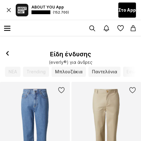
ABOUT YOU App
Στο Αpp
(152.700)
Είδη ένδυσης
(everly®) για άνδρες
ΝΕΑ
Trending
Μπλουζάκια
Παντελόνια
Εσώρο