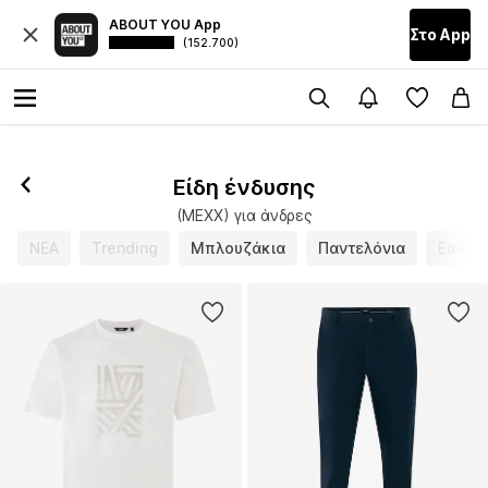
ABOUT YOU App
Στο Αpp
(152.700)
Είδη ένδυσης
(MEXX) για άνδρες
ΝΕΑ
Trending
Μπλουζάκια
Παντελόνια
Εσώρο