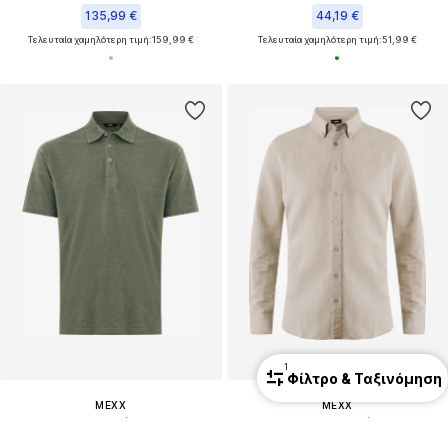
135,99 €
44,19 €
Τελευταία χαμηλότερη τιμή:
159,99 €
Τελευταία χαμηλότερη τιμή:
51,99 €
1
Φίλτρο & Ταξινόμηση
MEXX
MEXX
Μπλουζάκι
Regular fit Πουκάμισο
29,99 €
51,99 €