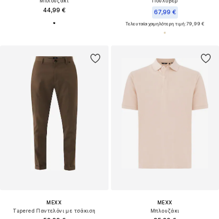
Μπλουζάκι
Πουλόβερ
44,99 €
67,99 €
Τελευταία χαμηλότερη τιμή:
79,99 €
MEXX
MEXX
Tapered Παντελόνι με τσάκιση
Μπλουζάκι