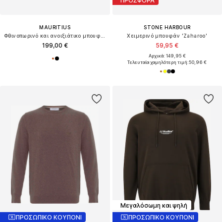
ΠΡΟΣΦΟΡΑ
MAURITIUS
STONE HARBOUR
Φθινοπωρινό και ανοιξιάτικο μπουφάν 'Derry'
Χειμερινό μπουφάν 'Zaharoo'
199,00 €
59,95 €
Αρχικά: 149,95 €
Τελευταία χαμηλότερη τιμή:
50,96 €
Μεγαλόσωμη και ψηλή
ΠΡΟΣΩΠΙΚΟ ΚΟΥΠΟΝΙ
ΠΡΟΣΩΠΙΚΟ ΚΟΥΠΟΝΙ