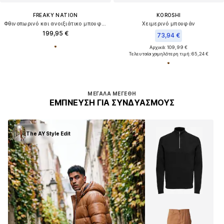
FREAKY NATION
KOROSHI
Φθινοπωρινό και ανοιξιάτικο μπουφάν ' Cover Man-FN SA '
Χειμερινό μπουφάν
199,95 €
73,94 €
Αρχικά: 109,99 €
Τελευταία χαμηλότερη τιμή:
65,24 €
ΜΕΓΆΛΑ ΜΕΓΈΘΗ
ΈΜΠΝΕΥΣΗ ΓΙΑ ΣΥΝΔΥΑΣΜΟΎΣ
The AY Style Edit