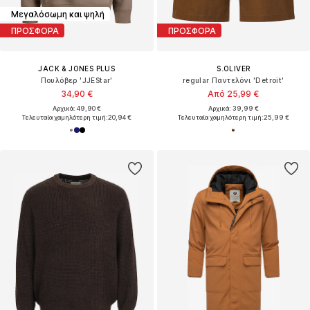
Μεγαλόσωμη και ψηλή
ΠΡΟΣΦΟΡΑ
ΠΡΟΣΦΟΡΑ
JACK & JONES PLUS
S.OLIVER
Πουλόβερ 'JJEStar'
regular Παντελόνι 'Detroit'
34,90 €
Από 25,99 €
Αρχικά: 49,90 €
Αρχικά: 39,99 €
Τελευταία χαμηλότερη τιμή:
20,94 €
Τελευταία χαμηλότερη τιμή:
25,99 €