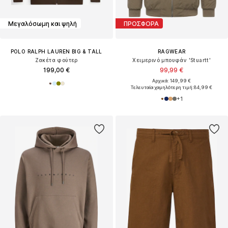
Μεγαλόσωμη και ψηλή
ΠΡΟΣΦΟΡΑ
POLO RALPH LAUREN BIG & TALL
RAGWEAR
Ζακέτα φούτερ
Χειμερινό μπουφάν 'Stuartt'
199,00 €
99,99 €
Αρχικά: 149,99 €
Τελευταία χαμηλότερη τιμή:
84,99 €
+
1