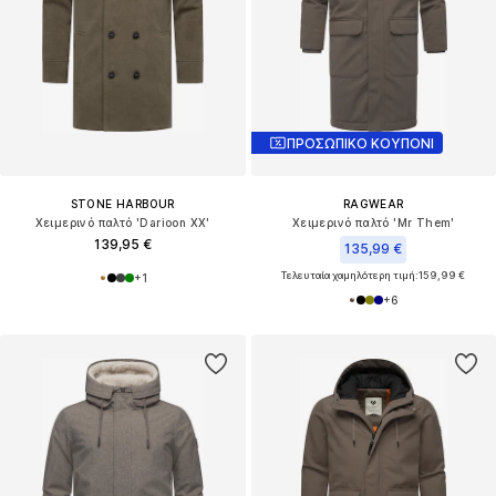
ΠΡΟΣΩΠΙΚΟ ΚΟΥΠΟΝΙ
STONE HARBOUR
RAGWEAR
Χειμερινό παλτό 'Darioon XX'
Χειμερινό παλτό 'Mr Them'
139,95 €
135,99 €
Τελευταία χαμηλότερη τιμή:
159,99 €
+
1
+
6