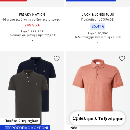
FREAKY NATION
JACK & JONES PLUS
Φθινοπωρινό και ανοιξιάτικο μπουφάν
Πουλόβερ 'JCOFADE'
249,95 €
25,41 €
Αρχικά: 299,95 €
Αρχικά: 64,90 €
Τελευταία χαμηλότερη τιμή:
212,46 €
Τελευταία χαμηλότερη τιμή:
26,91 €
1
Φίλτρο & Ταξινόμηση
Πακέτο 2 τεμαχίων
ΠΡΟΣΩΠΙΚΟ ΚΟΥΠΟΝΙ
Νέα