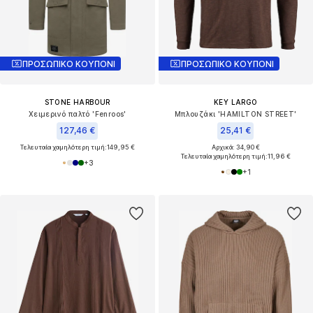
ΠΡΟΣΩΠΙΚΟ ΚΟΥΠΟΝΙ
ΠΡΟΣΩΠΙΚΟ ΚΟΥΠΟΝΙ
STONE HARBOUR
KEY LARGO
Χειμερινό παλτό 'Fenroos'
Μπλουζάκι 'HAMILTON STREET'
127,46 €
25,41 €
Τελευταία χαμηλότερη τιμή:
149,95 €
Αρχικά: 34,90 €
Τελευταία χαμηλότερη τιμή:
11,96 €
+
3
+
1