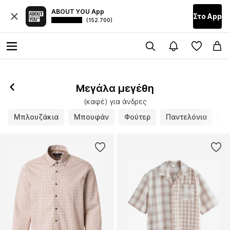
ABOUT YOU App
Στο Αpp
(152.700)
Μεγάλα μεγέθη
(καφέ) για άνδρες
Μπλουζάκια
Μπουφάν
Φούτερ
Παντελόνια
Π