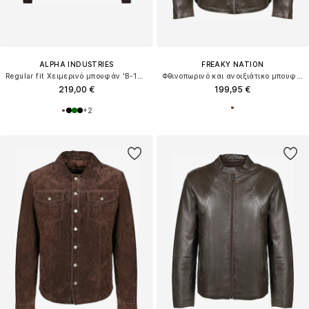
ALPHA INDUSTRIES
FREAKY NATION
Regular fit Χειμερινό μπουφάν 'B-15 3 TT'
Φθινοπωρινό και ανοιξιάτικο μπουφάν ' Aron-FN SA '
219,00 €
199,95 €
+
2