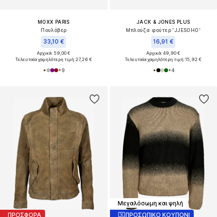
MOXX PARIS
JACK & JONES PLUS
Πουλόβερ
Μπλούζα φούτερ 'JJESOHO'
33,10 €
16,91 €
Αρχικά: 59,00 €
Αρχικά: 49,90 €
Τελευταία χαμηλότερη τιμή:
27,26 €
Τελευταία χαμηλότερη τιμή:
15,92 €
+
9
+
4
Μεγαλόσωμη και ψηλή
ΠΡΟΣΦΟΡΑ
ΠΡΟΣΩΠΙΚΟ ΚΟΥΠΟΝΙ