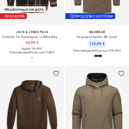
Μεγαλόσωμη και ψηλή
ΠΡΟΣΦΟΡΑ
ΠΡΟΣΩΠΙΚΟ ΚΟΥΠΟΝΙ
JACK & JONES PLUS
RAGWEAR
Comfort Fit Πουκάμισο 'JJEBradley Ollie'
Χειμερινό παλτό 'Mr Cany'
44,90 €
135,99 €
Αρχικά: 59,90 €
Τελευταία χαμηλότερη τιμή:
159,99 €
Τελευταία χαμηλότερη τιμή:
17,90 €