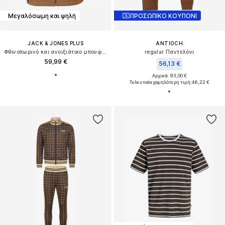
Μεγαλόσωμη και ψηλή
ΠΡΟΣΩΠΙΚΟ ΚΟΥΠΟΝΙ
JACK & JONES PLUS
ANTIOCH
Φθινοπωρινό και ανοιξιάτικο μπουφάν 'JJEDylan'
regular Παντελόνι
59,99 €
56,13 €
Αρχικά: 93,00 €
Τελευταία χαμηλότερη τιμή:
46,22 €