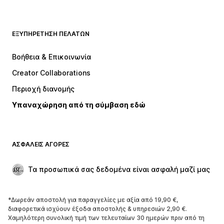
ΝΕΑ
Trending
Μπλουζάκια
Τζιν
ΕΞΥΠΗΡΈΤΗΣΗ ΠΕΛΑΤΏΝ
Μπουφάν
Φούτερ
Παντελόνια
Πουκάμισα
Βοήθεια & Επικοινωνία
Εσώρουχα
Πουλόβερ και πλεκτά
Creator Collaborations
Κοστούμια και σακάκια
Παλτό
Περιοχή διανομής
Μαγιό
Μεγάλα μεγέθη
Υπαναχώρηση από τη σύμβαση εδώ
Περιστάσεις
Aποκλειστικά
Upcycled
ΠΑΠΟΎΤΣΙΑ
ΑΣΦΑΛΕΊΣ ΑΓΟΡΈΣ
ΝΕΑ
Trending
Τα προσωπικά σας δεδομένα είναι ασφαλή μαζί μας
Μπότες και μποτάκια
Sneakers
Χαμηλά παπούτσια
Αθλητικά παπούτσια
*Δωρεάν αποστολή για παραγγελίες με αξία από 19,90 €,
Ανοικτά παπούτσια
Aποκλειστικά
διαφορετικά ισχύουν έξοδα αποστολής & υπηρεσιών 2,90 €.
Χαμηλότερη συνολική τιμή των τελευταίων 30 ημερών πριν από τη