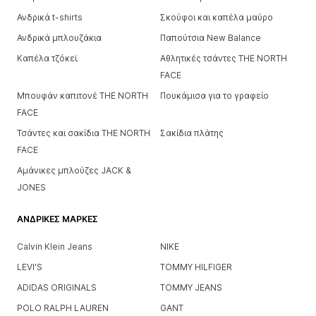
Ανδρικά t-shirts
Σκούφοι και καπέλα μαύρο
Ανδρικά μπλουζάκια
Παπούτσια New Balance
Καπέλα τζόκεϊ
Αθλητικές τσάντες THE NORTH
FACE
Μπουφάν καπιτονέ THE NORTH
Πουκάμισα για το γραφείο
FACE
Τσάντες και σακίδια THE NORTH
Σακίδια πλάτης
FACE
Αμάνικες μπλούζες JACK &
JONES
ΑΝΔΡΙΚΈΣ ΜΆΡΚΕΣ
Calvin Klein Jeans
NIKE
LEVI'S
TOMMY HILFIGER
ADIDAS ORIGINALS
TOMMY JEANS
POLO RALPH LAUREN
GANT