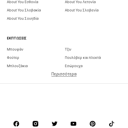
About You Εσθονία
About You Λετονία
About You Σλοβακία
About You Σλοβενία
About You Σουηδία
ΕΚΠΤΏΣΕΙΣ
Μπουφάν
Τζιν
Φούτερ
Πουλόβερ και πλεκτά
Μπλουζάκια
Εσώρουχα
Περισσότερα
Παντελόνια
Πουκάμισα
παλτό
Κουστούμια και σακάκια
Μαγιό
Μεγάλα μεγέθη
Παπούτσια
Αθλητικά
Αξεσουάρ
Premium
ΡΟΎΧΑ