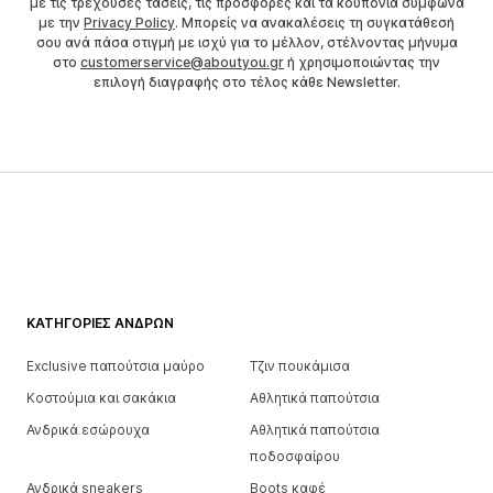
με τις τρέχουσες τάσεις, τις προσφορές και τα κουπόνια σύμφωνα
με την
Privacy Policy
. Μπορείς να ανακαλέσεις τη συγκατάθεσή
σου ανά πάσα στιγμή με ισχύ για το μέλλον, στέλνοντας μήνυμα
στο
customerservice@aboutyou.gr
ή χρησιμοποιώντας την
επιλογή διαγραφής στο τέλος κάθε Newsletter.
ΚΑΤΗΓΟΡΊΕΣ ΑΝΔΡΏΝ
Exclusive παπούτσια μαύρο
Τζιν πουκάμισα
Κοστούμια και σακάκια
Αθλητικά παπούτσια
Ανδρικά εσώρουχα
Αθλητικά παπούτσια
ποδοσφαίρου
Ανδρικά sneakers
Boots καφέ