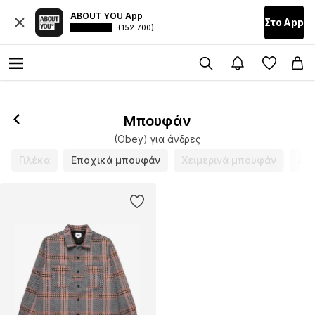
ABOUT YOU App
Στο Αpp
(152.700)
Ακολούθησε
Μπουφάν
(Obey) για άνδρες
Γιλέκα
Εποχικά μπουφάν
Χειμερινά μπουφάν
Δερ