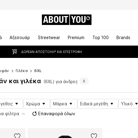
ABOUT
YOU
ά
Αξεσουάρ
Streetwear
Premium
Top 100
Brands
ΔΩΡΕΆΝ ΑΠΟΣΤΟΛΉ* ΚΑΙ ΕΠΙΣΤΡΟΦΉ
υφάν
Γιλέκα
6XL
ν και γιλέκα
(6XL) για άνδρες
2
γεθος
Χρώμα
Μάρκα
Ειδικά μεγέθη
Υλικό
ρα φίλτρα
Επαναφορά όλων