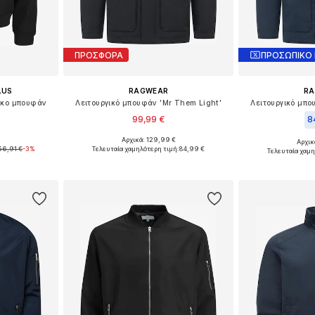
ΠΡΟΣΦΟΡΑ
ΠΡΟΣΩΠΙΚΟ
LUS
RAGWEAR
R
τικο μπουφάν
Λειτουργικό μπουφάν 'Mr Them Light'
Λειτουργικό μπο
99,99 €
8
+
1
Αρχικά: 129,99 €
Αρχικ
μεγέθη
Διαθέσιμο σε πολλά μεγέθη
Διαθέσιμο 
56,91 €
-3%
Τελευταία χαμηλότερη τιμή:
84,99 €
Τελευταία χαμη
αλάθι
Προσθήκη στο καλάθι
Προσθήκη