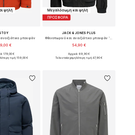
ι ψηλή
Μεγαλόσωμη και ψηλή
ΠΡΟΣΦΟΡΑ
STOY
JACK & JONES PLUS
 ανοιξιάτικο μπουφάν
Φθινοπωρινό και ανοιξιάτικο μπουφάν 'JJEParker'
9,00 €
54,90 €
ά: 179,00 €
Αρχικά: 69,90 €
Διαθέσιμα μεγέθη: XXL, XXXL, 4XL, 5XL, 6XL
Διαθέσιμο σε πολλά μεγέθη
λότερη τιμή:
159,00 €
Τελευταία χαμηλότερη τιμή:
47,90 €
 στο καλάθι
Προσθήκη στο καλάθι