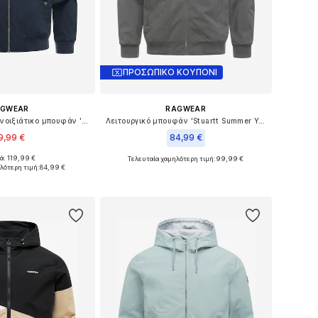
ΠΡΟΣΩΠΙΚΟ ΚΟΥΠΟΝΙ
AGWEAR
RAGWEAR
Φθινοπωρινό και ανοιξιάτικο μπουφάν 'Izzyk'
Λειτουργικό μπουφάν 'Stuartt Summer Youmodo'
9,99 €
84,99 €
ά: 119,99 €
Τελευταία χαμηλότερη τιμή:
+
3
99,99 €
σε πολλά μεγέθη
Διαθέσιμο σε πολλά μεγέθη
λότερη τιμή:
84,99 €
 στο καλάθι
Προσθήκη στο καλάθι