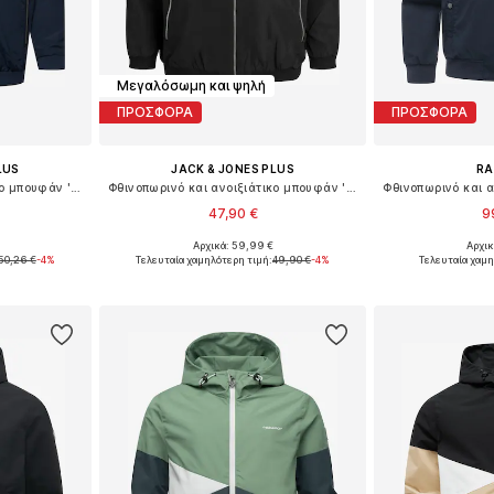
Μεγαλόσωμη και ψηλή
ΠΡΟΣΦΟΡΑ
ΠΡΟΣΦΟΡΑ
LUS
JACK & JONES PLUS
R
Φθινοπωρινό και ανοιξιάτικο μπουφάν 'Rush'
Φθινοπωρινό και ανοιξιάτικο μπουφάν 'Rush'
47,90 €
9
Αρχικά: 59,99 €
Αρχικ
μεγέθη
Διαθέσιμο σε πολλά μεγέθη
Διαθέσιμο 
50,26 €
-4%
Τελευταία χαμηλότερη τιμή:
49,90 €
-4%
Τελευταία χαμη
αλάθι
Προσθήκη στο καλάθι
Προσθήκη