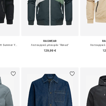
RAGWEAR
R
Λειτουργικό μπουφάν 'Stuartt Summer Youmodo'
Λειτουργικό μπουφάν 'Renad'
Λειτουργικό
129,99 €
12
μεγέθη
Διαθέσιμο σε πολλά μεγέθη
Διαθέσιμο 
αλάθι
Προσθήκη στο καλάθι
Προσθήκη