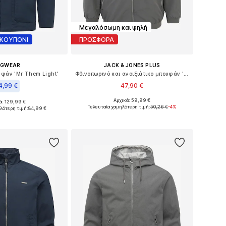
Μεγαλόσωμη και ψηλή
 ΚΟΥΠΟΝΙ
ΠΡΟΣΦΟΡΑ
AGWEAR
JACK & JONES PLUS
υφάν 'Mr Them Light'
Φθινοπωρινό και ανοιξιάτικο μπουφάν 'JJERush'
4,99 €
47,90 €
Αρχικά: 59,99 €
+
1
ά: 129,99 €
Διαθέσιμα μεγέθη: XXXL, 4XL, 5XL, 6XL, 7XL, 8XL
σε πολλά μεγέθη
Τελευταία χαμηλότερη τιμή:
50,26 €
-4%
λότερη τιμή:
84,99 €
Προσθήκη στο καλάθι
 στο καλάθι