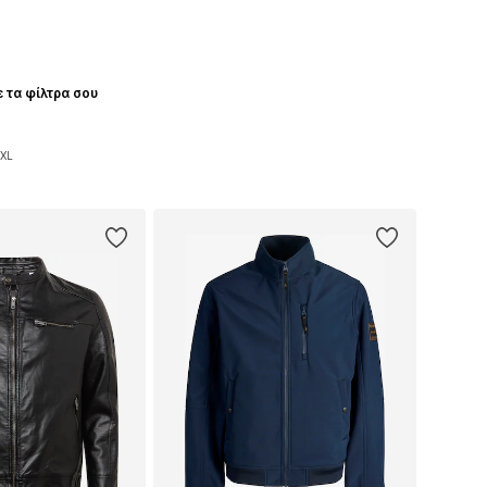
ε τα φίλτρα σου
6XL