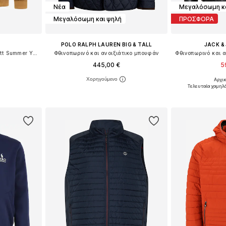
Νέα
Μεγαλόσωμη κα
Μεγαλόσωμη και ψηλή
ΠΡΟΣΦΟΡΑ
POLO RALPH LAUREN BIG & TALL
JACK &
Λειτουργικό μπουφάν 'Stuartt Summer YOUMODO'
Φθινοπωρινό και ανοιξιάτικο μπουφάν
445,00 €
5
Αρχι
μεγέθη
Διαθέσιμα μεγέθη: XXXL, 4XL, 5XL, 6XL, 7XL
Διαθέσιμο 
Τελευταία χαμηλ
αλάθι
Προσθήκη στο καλάθι
Προσθήκη