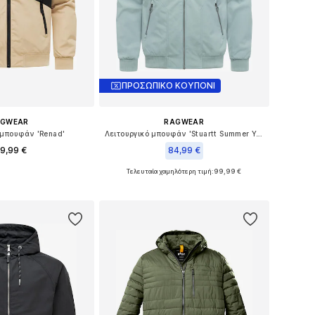
ΠΡΟΣΩΠΙΚΟ ΚΟΥΠΟΝΙ
AGWEAR
RAGWEAR
 μπουφάν 'Renad'
Λειτουργικό μπουφάν 'Stuartt Summer Youmodo'
9,99 €
84,99 €
Τελευταία χαμηλότερη τιμή:
+
3
99,99 €
σε πολλά μεγέθη
Διαθέσιμο σε πολλά μεγέθη
 στο καλάθι
Προσθήκη στο καλάθι