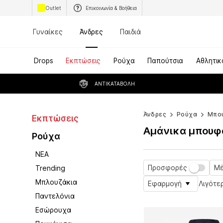
Outlet
Επικοινωνία & Βοήθεια
Γυναίκες
Άνδρες
Παιδιά
Drops
Εκπτώσεις
Ρούχα
Παπούτσια
Αθλητικ
ΑΝΤΙΚΑΤΑΒΟΛΉ
Άνδρες
Ρούχα
Μπο
Εκπτώσεις
Αμάνικα μπουφά
Ρούχα
ΝΕΑ
Προσφορές
Μέ
Trending
Μπλουζάκια
Εφαρμογή
Λιγότε
Παντελόνια
Εσώρουχα