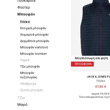
Πουκάμισα
Φούτερ
Μπουφάν
Γιλέκα
Εποχικά μπουφάν
Χειμερινά μπουφάν
Δερμάτινα μπουφάν
Μπουφάν καπιτονέ
Μπουφάν bomber
Μεγαλόσωμη και ψηλή
Παρκά
ΠΡΟΣΦΟΡΑ
Τζιν μπουφάν
Μπουφάν
JACK & JONES P
πεζοπορίας
Γιλέκο
Αδιάβροχα
47,90 €
Ζεστά μπουφάν
Αρχικά: 59,99 €
Τελευταία χαμηλότερη τιμή:
Τζιν
Προσθήκη στο κ
Μαγιό