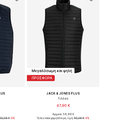
Μεγαλόσωμη και ψηλή
ΠΡΟΣΦΟΡΑ
LUS
JACK & JONES PLUS
Γιλέκο
47,90 €
Αρχικά: 59,99 €
Διαθέσιμα μεγέθη: XXXL, 4XL, 5XL, 6XL, 7XL, 8XL
Διαθέσιμα μεγέθη: XXXL, 4XL, 5XL, 6XL, 7XL, 8XL
50,26 €
-4%
Τελευταία χαμηλότερη τιμή:
50,26 €
-4%
αλάθι
Προσθήκη στο καλάθι