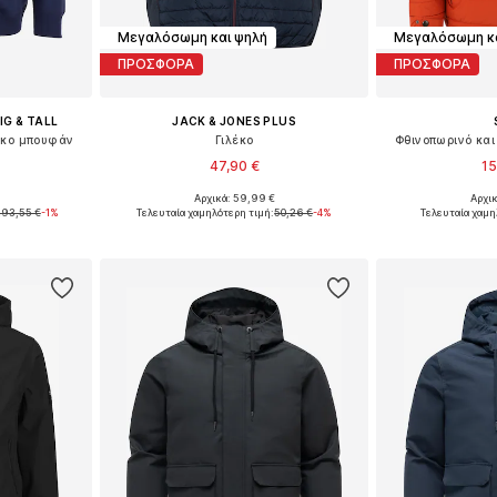
Μεγαλόσωμη και ψηλή
Μεγαλόσωμη κα
ΠΡΟΣΦΟΡΑ
ΠΡΟΣΦΟΡΑ
IG & TALL
JACK & JONES PLUS
τικο μπουφάν
Γιλέκο
Φθινοπωρινό και
47,90 €
15
Αρχικά: 59,99 €
Αρχικ
XL, 5XL, 6XL
Διαθέσιμα μεγέθη: XXXL, 4XL, 5XL, 6XL, 7XL, 8XL
293,55 €
-1%
Τελευταία χαμηλότερη τιμή:
50,26 €
-4%
Τελευταία χαμη
αλάθι
Προσθήκη στο καλάθι
Προσθήκη