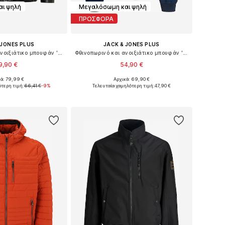
ι ψηλή
Μεγαλόσωμη και ψηλή
ΠΡΟΣΦΟΡΑ
 JONES PLUS
JACK & JONES PLUS
Φθινοπωρινό και ανοιξιάτικο μπουφάν 'Rocky'
Φθινοπωρινό και ανοιξιάτικο μπουφάν 'JJEPARKER'
9,90 €
54,90 €
κά: 79,99 €
Αρχικά: 69,90 €
σε πολλά μεγέθη
Διαθέσιμα μεγέθη: XXL, XXXL, 4XL, 5XL, 6XL, 7XL
ότερη τιμή:
66,41 €
-9%
Τελευταία χαμηλότερη τιμή:
47,90 €
 στο καλάθι
Προσθήκη στο καλάθι