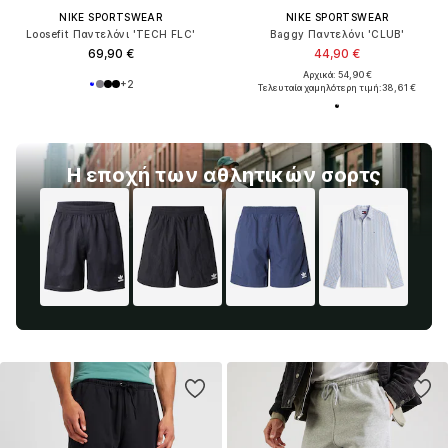
NIKE SPORTSWEAR
NIKE SPORTSWEAR
Loosefit Παντελόνι 'TECH FLC'
Baggy Παντελόνι 'CLUB'
69,90 €
44,90 €
Αρχικά: 54,90 €
+
2
Τελευταία χαμηλότερη τιμή:
38,61 €
Η εποχή των αθλητικών σορτς