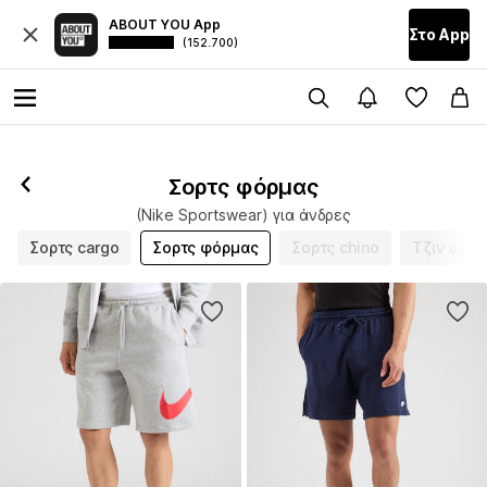
ABOUT YOU App
Στο Αpp
(152.700)
Σορτς φόρμας
(Nike Sportswear) για άνδρες
Σορτς cargo
Σορτς φόρμας
Σορτς chino
Τζιν σορτ