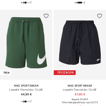
+
7
+
2
Νέα
ΠΡΟΣΦΟΡΑ
NIKE SPORTSWEAR
NIKE SPORTSWEAR
Loosefit Παντελόνι 'CLUB'
Loosefit Παντελόνι 'CLUB'
44,90 €
47,90 €
Αρχικά: 54,90 €
+
7
Τελευταία χαμηλότερη τιμή:
43,11 €