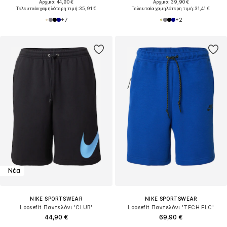
Αρχικά: 44,90 €
Αρχικά: 39,90 €
Τελευταία χαμηλότερη τιμή:
35,91 €
Τελευταία χαμηλότερη τιμή:
31,41 €
+
7
+
2
Νέα
NIKE SPORTSWEAR
NIKE SPORTSWEAR
Loosefit Παντελόνι 'CLUB'
Loosefit Παντελόνι 'TECH FLC'
44,90 €
69,90 €