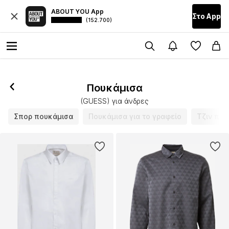
ABOUT YOU App
Στο Αpp
(152.700)
Πουκάμισα
(GUESS) για άνδρες
Σπορ πουκάμισα
Πουκάμισα για το γραφείο
Τζιν που