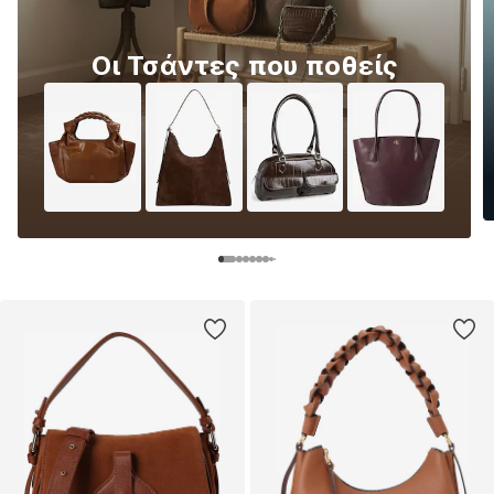
Οι Τσάντες που ποθείς