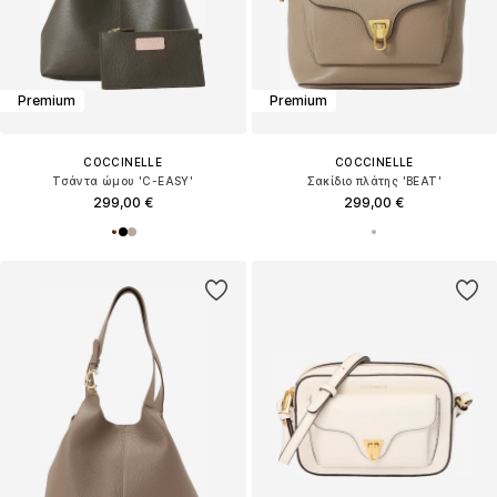
Premium
Premium
COCCINELLE
COCCINELLE
Τσάντα ώμου 'C-EASY'
Σακίδιο πλάτης 'BEAT'
299,00 €
299,00 €