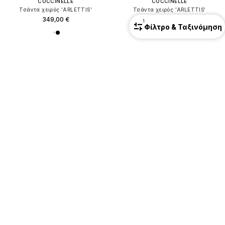
COCCINELLE
COCCINELLE
Τσάντα χειρός 'ARLETTIS'
Τσάντα χειρός 'ARLETTIS'
349,00 €
295,00 €
1
Φίλτρο & Ταξινόμηση
+
2
Premium
Premium
COCCINELLE
COCCINELLE
Τσάντα ώμου 'Myrtha26'
Τσάντα χειρός 'Boheme'