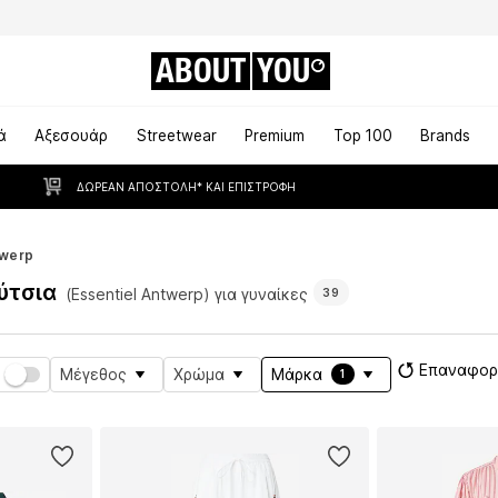
ABOUT
YOU
ά
Αξεσουάρ
Streetwear
Premium
Top 100
Brands
ΔΩΡΕΆΝ ΑΠΟΣΤΟΛΉ* ΚΑΙ ΕΠΙΣΤΡΟΦΉ
twerp
ύτσια
(Essentiel Antwerp) για γυναίκες
39
Επαναφορ
Μέγεθος
Χρώμα
Μάρκα
1