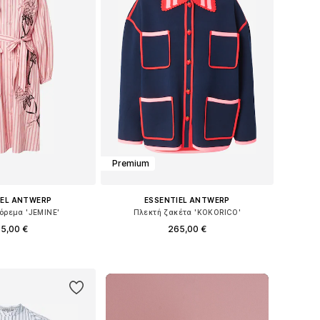
Premium
IEL ANTWERP
ESSENTIEL ANTWERP
ρεμα 'JEMINE'
Πλεκτή ζακέτα 'KOKORICO'
5,00 €
265,00 €
έθη: 34, 36, 38, 40
Διαθέσιμα μεγέθη: XS, S, M, L
 στο καλάθι
Προσθήκη στο καλάθι