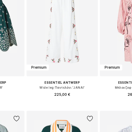
Premium
Premium
WERP
ESSENTIEL ANTWERP
ESSENT
R'
Wide leg Παντελόνι 'JANAI'
Μπλουζοφό
225,00 €
26
 38, 40, 42
Διαθέσιμα μεγέθη: 34, 36, 38, 42
Διαθέσιμα μεγ
αλάθι
Προσθήκη στο καλάθι
Προσθήκη