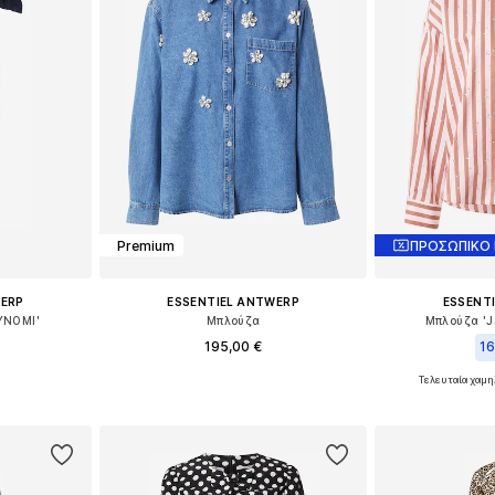
Premium
ΠΡΟΣΩΠΙΚΟ
WERP
ESSENTIEL ANTWERP
ESSENT
YNOMI'
Μπλούζα
Μπλούζα 'Je
195,00 €
16
Τελευταία χαμη
M, L
Διαθέσιμα μεγέθη: XS, S
Διαθέσιμ
αλάθι
Προσθήκη στο καλάθι
Προσθήκη