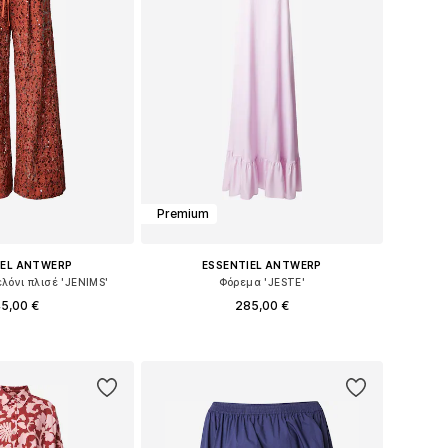
Premium
IEL ANTWERP
ESSENTIEL ANTWERP
λόνι πλισέ 'JENIMS'
Φόρεμα 'JESTE'
5,00 €
285,00 €
έθη: 34, 36, 38, 40
Διαθέσιμα μεγέθη: 34, 36, 38, 40, 42
 στο καλάθι
Προσθήκη στο καλάθι