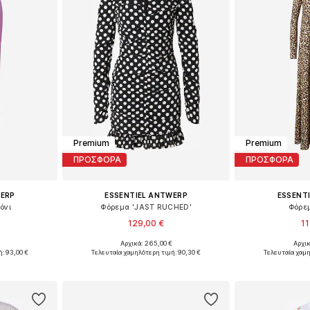
Premium
Premium
ΠΡΟΣΦΟΡΑ
ΠΡΟΣΦΟΡΑ
WERP
ESSENTIEL ANTWERP
ESSENT
όνι
Φόρεμα 'JAST RUCHED'
Φόρεμ
129,00 €
11
Αρχικά: 265,00 €
Αρχικ
36, 40
Διαθέσιμα μεγέθη: 38, 42
Διαθέσιμα
ή:
93,00 €
Τελευταία χαμηλότερη τιμή:
90,30 €
Τελευταία χαμ
αλάθι
Προσθήκη στο καλάθι
Προσθήκη