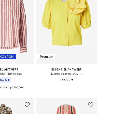
 ΚΟΥΠΟΝΙ
Premium
IEL ANTWERP
ESSENTIEL ANTWERP
lief Rhinestone'
Πλεκτή ζακέτα 'JUMPO'
5,75 €
165,00 €
λότερη τιμή:
195,00 €
Διαθέσιμα μεγέθη: XS, S
α μεγέθη: S-M
Προσθήκη στο καλάθι
 στο καλάθι