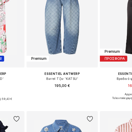
Premium
Ι
Premium
ΠΡΟΣΦΟΡΑ
WERP
ESSENTIEL ANTWERP
ESSENT
D'
Barrel Τζιν 'KATSU'
Βραδινό 
195,00 €
16
Αρχικ
Διαθέσιμα μεγέθη: 26, 27, 28, 29, 30
Διαθέσιμα μ
-M, M-L
Τελευταία χαμη
ή:
59,43 €
Προσθήκη στο καλάθι
Προσθήκη
αλάθι