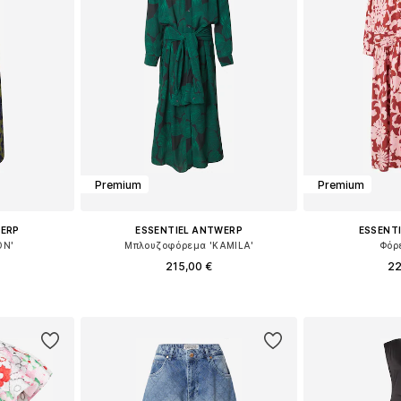
Premium
Premium
WERP
ESSENTIEL ANTWERP
ESSENT
ON'
Μπλουζοφόρεμα 'KAMILA'
Φόρ
215,00 €
22
6, 38, 40
Διαθέσιμα μεγέθη: 34, 36, 38, 40, 42
Διαθέσιμα μεγ
αλάθι
Προσθήκη στο καλάθι
Προσθήκη