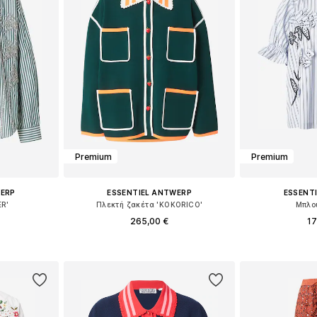
Premium
Premium
WERP
ESSENTIEL ANTWERP
ESSENT
R'
Πλεκτή ζακέτα 'KOKORICO'
Μπλο
265,00 €
17
 S, M, L
Διαθέσιμα μεγέθη: XS, S, M, L
Διαθέσιμα μεγέ
αλάθι
Προσθήκη στο καλάθι
Προσθήκη