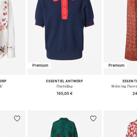
Premium
Premium
WERP
ESSENTIEL ANTWERP
ESSENT
E'
Πουλόβερ
Wide leg Παντε
165,00 €
24
S, M, XL
Διαθέσιμα μεγέθη: S, M, L
Διαθέσιμα μεγ
αλάθι
Προσθήκη στο καλάθι
Προσθήκη