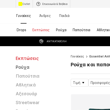
Outlet
Επικοινωνία & Βοήθεια
Γυναίκες
Άνδρες
Παιδιά
Drops
Εκπτώσεις
Ρούχα
Παπούτσια
Αθλητικ
ΑΝΤΙΚΑΤΑΒΟΛΉ
Γυναίκες
Essentiel An
Εκπτώσεις
Ρούχα και παπο
Ρούχα
Παπούτσια
Τιμή
Προσφορές
Αθλητικά
Αξεσουάρ
Streetwear