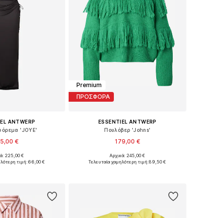
Premium
ΠΡΟΣΦΟΡΑ
IEL ANTWERP
ESSENTIEL ANTWERP
φόρεμα 'JOYE'
Πουλόβερ 'Johns'
5,00 €
179,00 €
ά: 225,00 €
Αρχικά: 245,00 €
εγέθη: 36, 38, 40
Διαθέσιμα μεγέθη: XS, M, L
λότερη τιμή:
66,00 €
Τελευταία χαμηλότερη τιμή:
89,50 €
 στο καλάθι
Προσθήκη στο καλάθι