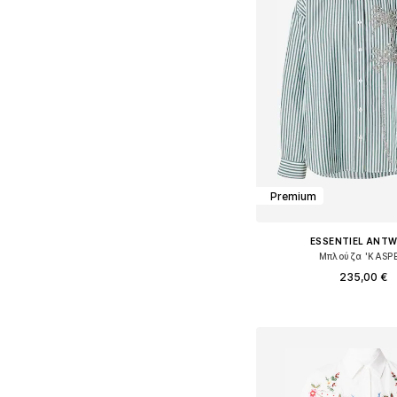
Premium
ESSENTIEL ANT
Μπλούζα 'KASPE
235,00 €
Διαθέσιμα μεγέθη: XS,
Προσθήκη στο κ