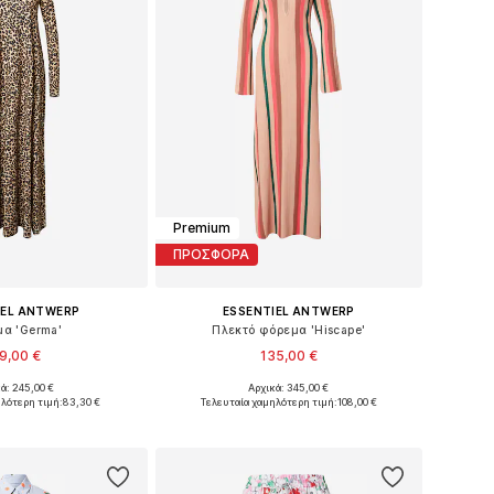
Premium
ΠΡΟΣΦΟΡΑ
IEL ANTWERP
ESSENTIEL ANTWERP
α 'Germa'
Πλεκτό φόρεμα 'Hiscape'
9,00 €
135,00 €
ά: 245,00 €
Αρχικά: 345,00 €
 μεγέθη: 36, 38
Διαθέσιμα μεγέθη: M
ηλότερη τιμή:
83,30 €
Τελευταία χαμηλότερη τιμή:
108,00 €
 στο καλάθι
Προσθήκη στο καλάθι