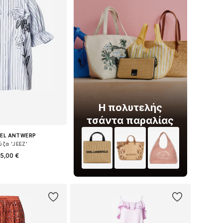
Η πολυτελής
τσάντα παραλίας
IEL ANTWERP
ύζα 'JEEZ'
5,00 €
θη: XS, S, M, L, XL
 στο καλάθι