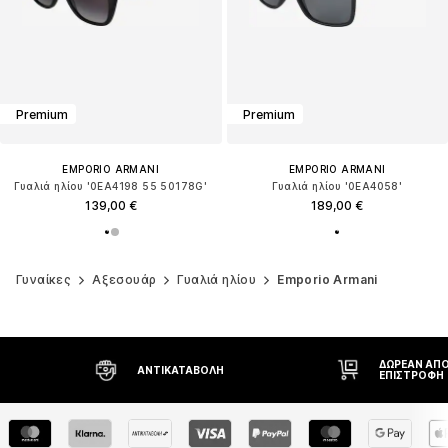
Premium
Premium
EMPORIO ARMANI
EMPORIO ARMANI
Γυαλιά ηλίου '0EA4198 55 50178G'
Γυαλιά ηλίου '0EA4058'
139,00 €
189,00 €
Γυναίκες
Αξεσουάρ
Γυαλιά ηλίου
Emporio Armani
ΔΩΡΕΆΝ ΑΠΟΣΤΟΛΉ* ΚΑΙ
ΔΙΚΑΊΩΜΑ Ε
ΕΠΙΣΤΡΟΦΉ
ΗΜΕΡΏΝ