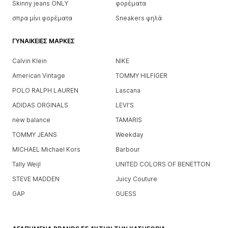
Skinny jeans ONLY
φορέματα
σπρα μίνι φορέματα
Sneakers ψηλά
ΓΥΝΑΙΚΕΊΕΣ ΜΆΡΚΕΣ
Calvin Klein
NIKE
American Vintage
TOMMY HILFIGER
POLO RALPH LAUREN
Lascana
ADIDAS ORGINALS
LEVI'S
new balance
TAMARIS
TOMMY JEANS
Weekday
MICHAEL Michael Kors
Barbour
Tally Weijl
UNITED COLORS OF BENETTON
STEVE MADDEN
Juicy Couture
GAP
GUESS