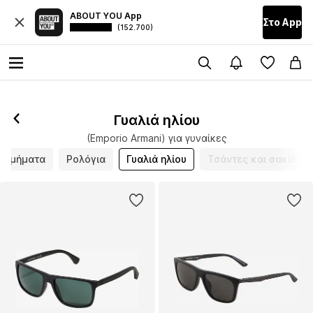
ABOUT YOU App
Στο Αpp
(152.700)
Γυαλιά ηλίου
(Emporio Armani) για γυναίκες
οσμήματα
Ρολόγια
Γυαλιά ηλίου
Τσάντες και σακίδια