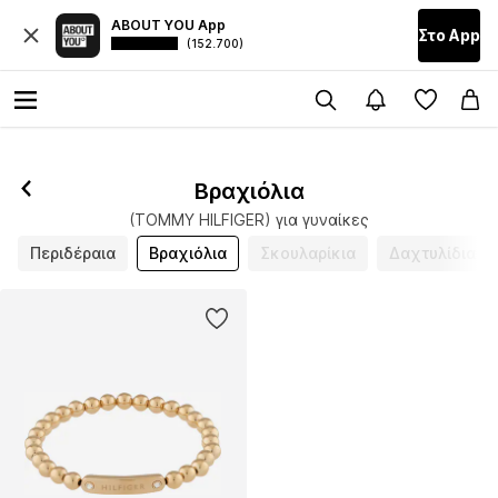
ABOUT YOU App
Στο Αpp
(152.700)
Βραχιόλια
(TOMMY HILFIGER) για γυναίκες
Περιδέραια
Βραχιόλια
Σκουλαρίκια
Δαχτυλίδια