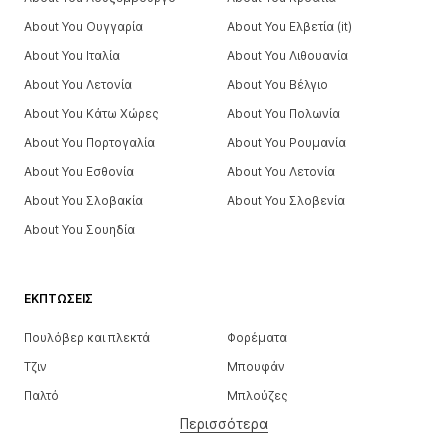
About You Ουγγαρία
About You Ελβετία (it)
About You Ιταλία
About You Λιθουανία
About You Λετονία
About You Βέλγιο
About You Κάτω Χώρες
About You Πολωνία
About You Πορτογαλία
About You Ρουμανία
About You Εσθονία
About You Λετονία
About You Σλοβακία
About You Σλοβενία
About You Σουηδία
ΕΚΠΤΏΣΕΙΣ
Πουλόβερ και πλεκτά
Φορέματα
Τζιν
Μπουφάν
Παλτό
Μπλούζες
Περισσότερα
Παντελόνια
Εσώρουχα