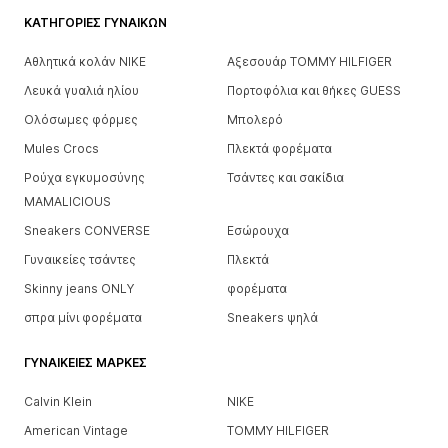
ΚΑΤΗΓΟΡΊΕΣ ΓΥΝΑΙΚΏΝ
Αθλητικά κολάν NIKE
Αξεσουάρ TOMMY HILFIGER
Λευκά γυαλιά ηλίου
Πορτοφόλια και θήκες GUESS
Ολόσωμες φόρμες
Μπολερό
Mules Crocs
Πλεκτά φορέματα
Ρούχα εγκυμοσύνης
Τσάντες και σακίδια
MAMALICIOUS
Sneakers CONVERSE
Εσώρουχα
Γυναικείες τσάντες
Πλεκτά
Skinny jeans ONLY
φορέματα
σπρα μίνι φορέματα
Sneakers ψηλά
ΓΥΝΑΙΚΕΊΕΣ ΜΆΡΚΕΣ
Calvin Klein
NIKE
American Vintage
TOMMY HILFIGER