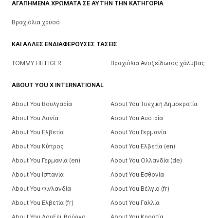
ΑΓΑΠΗΜΈΝΑ ΧΡΏΜΑΤΑ ΣΕ ΑΥΤΉΝ ΤΗΝ ΚΑΤΗΓΟΡΊΑ
Βραχιόλια χρυσό
ΚΑΙ ΆΛΛΕΣ ΕΝΔΙΑΦΈΡΟΥΣΕΣ ΤΆΣΕΙΣ
TOMMY HILFIGER
Βραχιόλια Ανοξείδωτος χάλυβας
ABOUT YOU X INTERNATIONAL
About You Βουλγαρία
About You Τσεχική Δημοκρατία
About You Δανία
About You Αυστρία
About You Ελβετία
About You Γερμανία
About You Κύπρος
About You Ελβετία (en)
About You Γερμανία (en)
About You Ολλανδία (de)
About You Ισπανία
About You Εσθονία
About You Φινλανδία
About You Βέλγιο (fr)
About You Ελβετία (fr)
About You Γαλλία
About You Λουξεμβούργο
About You Κροατία