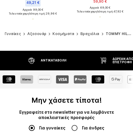
59,90 €
49,21 €
Αρχικά: 69,00 €
Αρχικά: 99,00 €
Τελευταία χαμηλότερη τιμή:
47,92 €
Τελευταία χαμηλότερη τιμή:
29,96 €
Γυναίκες
Αξεσουάρ
Κοσμήματα
Βραχιόλια
TOMMY HILFIGER
ΔΩΡΕΆΝ ΑΠΟ
ΑΝΤΙΚΑΤΑΒΟΛΉ
ΕΠΙΣΤΡΟΦΉ
Μην χάσετε τίποτα!
Εγγραφείτε στο newsletter για να λαμβάνετε
αποκλειστικές προσφορές
Για γυναίκες
Για άνδρες