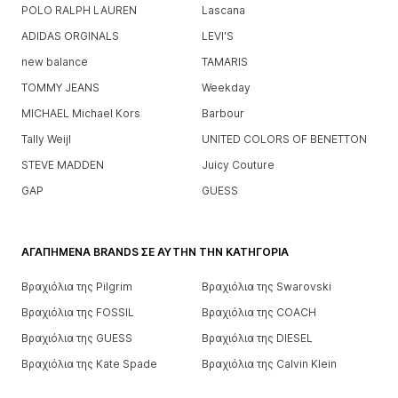
POLO RALPH LAUREN
Lascana
ADIDAS ORGINALS
LEVI'S
new balance
TAMARIS
TOMMY JEANS
Weekday
MICHAEL Michael Kors
Barbour
Tally Weijl
UNITED COLORS OF BENETTON
STEVE MADDEN
Juicy Couture
GAP
GUESS
ΑΓΑΠΗΜΈΝΑ BRANDS ΣΕ ΑΥΤΉΝ ΤΗΝ ΚΑΤΗΓΟΡΊΑ
Βραχιόλια της Pilgrim
Βραχιόλια της Swarovski
Βραχιόλια της FOSSIL
Βραχιόλια της COACH
Βραχιόλια της GUESS
Βραχιόλια της DIESEL
Βραχιόλια της Kate Spade
Βραχιόλια της Calvin Klein