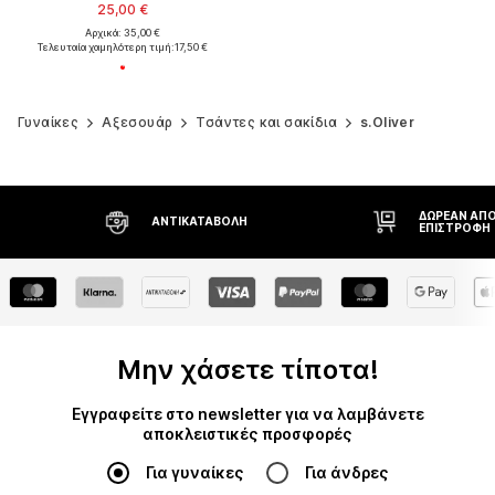
25,00 €
Αρχικά: 35,00 €
Τελευταία χαμηλότερη τιμή:
17,50 €
Γυναίκες
Αξεσουάρ
Τσάντες και σακίδια
s.Oliver
ΔΩΡΕΆΝ ΑΠΟ
ΑΝΤΙΚΑΤΑΒΟΛΉ
ΕΠΙΣΤΡΟΦΉ
Μην χάσετε τίποτα!
Εγγραφείτε στο newsletter για να λαμβάνετε
αποκλειστικές προσφορές
Για γυναίκες
Για άνδρες