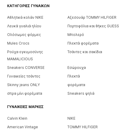
ΚΑΤΗΓΟΡΊΕΣ ΓΥΝΑΙΚΏΝ
Αθλητικά κολάν NIKE
Αξεσουάρ TOMMY HILFIGER
Λευκά γυαλιά ηλίου
Πορτοφόλια και θήκες GUESS
Ολόσωμες φόρμες
Μπολερό
Mules Crocs
Πλεκτά φορέματα
Ρούχα εγκυμοσύνης
Τσάντες και σακίδια
MAMALICIOUS
Sneakers CONVERSE
Εσώρουχα
Γυναικείες τσάντες
Πλεκτά
Skinny jeans ONLY
φορέματα
σπρα μίνι φορέματα
Sneakers ψηλά
ΓΥΝΑΙΚΕΊΕΣ ΜΆΡΚΕΣ
Calvin Klein
NIKE
American Vintage
TOMMY HILFIGER