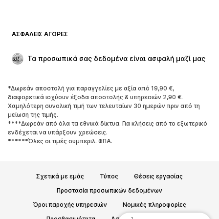
Μαγιό
Φούτερ
Μπλέιζερ
Ολόσωμες φόρμες
ΑΣΦΑΛΕΊΣ ΑΓΟΡΈΣ
Μεγάλα μεγέθη
Μόδα εγκυμοσύνης
Περιστάσεις
Aποκλειστικά
Τα προσωπικά σας δεδομένα είναι ασφαλή μαζί μας
Upcycled
*Δωρεάν αποστολή για παραγγελίες με αξία από 19,90 €,
ΠΑΠΟΎΤΣΙΑ
διαφορετικά ισχύουν έξοδα αποστολής & υπηρεσιών 2,90 €.
Χαμηλότερη συνολική τιμή των τελευταίων 30 ημερών πριν από τη
ΝΕΑ
Trending
μείωση της τιμής.
****Δωρεάν από όλα τα εθνικά δίκτυα. Για κλήσεις από το εξωτερικό
Sneakers
Μποτάκια
ενδέχεται να υπάρξουν χρεώσεις.
Γόβες και ψηλοτάκουνα
Μπότες
******Όλες οι τιμές συμπεριλ. ΦΠΑ.
Σανδάλια
Χαμηλά παπούτσια
Αθλητικά παπούτσια
Μπαλαρίνες
Σχετικά με εμάς
Τύπος
Θέσεις εργασίας
Mules
Παντόφλες
Προστασία προσωπικών δεδομένων
Σαγιονάρες
Αποκλειστικά
Όροι παροχής υπηρεσιών
Νομικές πληροφορίες
ΑΘΛΗΤΙΚΆ
Προσβασιμότητα
Ασφάλεια Προϊόντων