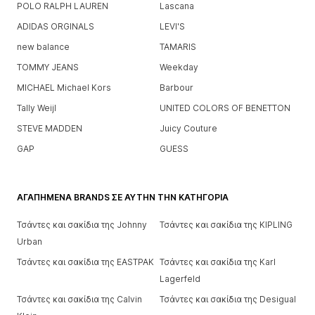
POLO RALPH LAUREN
Lascana
ADIDAS ORGINALS
LEVI'S
new balance
TAMARIS
TOMMY JEANS
Weekday
MICHAEL Michael Kors
Barbour
Tally Weijl
UNITED COLORS OF BENETTON
STEVE MADDEN
Juicy Couture
GAP
GUESS
ΑΓΑΠΗΜΈΝΑ BRANDS ΣΕ ΑΥΤΉΝ ΤΗΝ ΚΑΤΗΓΟΡΊΑ
Τσάντες και σακίδια της Johnny
Τσάντες και σακίδια της KIPLING
Urban
Τσάντες και σακίδια της EASTPAK
Τσάντες και σακίδια της Karl
Lagerfeld
Τσάντες και σακίδια της Calvin
Τσάντες και σακίδια της Desigual