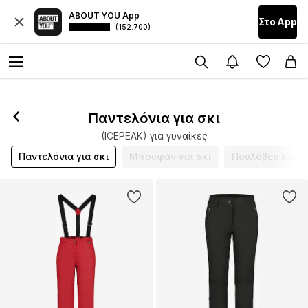
ABOUT YOU App
Στο Αpp
(152.700)
Ακολούθησε
Παντελόνια για σκι
(ICEPEAK) για γυναίκες
Παντελόνια για σκι
Μπουφάν για σκι
Πουλόβερ και μ