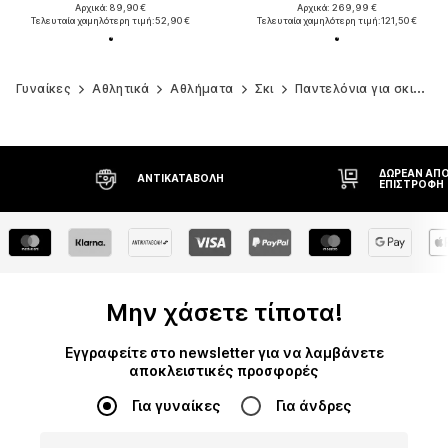
Αρχικά: 89,90 €
Αρχικά: 269,99 €
Τελευταία χαμηλότερη τιμή:
52,90 €
Τελευταία χαμηλότερη τιμή:
121,50 €
Γυναίκες
Αθλητικά
Αθλήματα
Σκι
Παντελόνια για σκι
I
ΔΩΡΕΆΝ ΑΠΟ
ΑΝΤΙΚΑΤΑΒΟΛΉ
ΕΠΙΣΤΡΟΦΉ
Μην χάσετε τίποτα!
Εγγραφείτε στο newsletter για να λαμβάνετε
αποκλειστικές προσφορές
Για γυναίκες
Για άνδρες