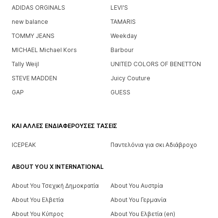
ADIDAS ORGINALS
LEVI'S
new balance
TAMARIS
TOMMY JEANS
Weekday
MICHAEL Michael Kors
Barbour
Tally Weijl
UNITED COLORS OF BENETTON
STEVE MADDEN
Juicy Couture
GAP
GUESS
ΚΑΙ ΆΛΛΕΣ ΕΝΔΙΑΦΈΡΟΥΣΕΣ ΤΆΣΕΙΣ
ICEPEAK
Παντελόνια για σκι Αδιάβροχο
ABOUT YOU X INTERNATIONAL
About You Τσεχική Δημοκρατία
About You Αυστρία
About You Ελβετία
About You Γερμανία
About You Κύπρος
About You Ελβετία (en)