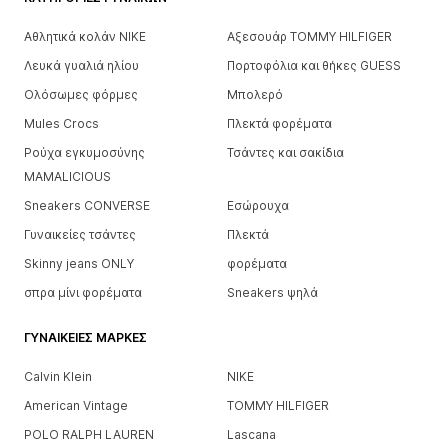
Αθλητικά κολάν NIKE
Αξεσουάρ TOMMY HILFIGER
Λευκά γυαλιά ηλίου
Πορτοφόλια και θήκες GUESS
Ολόσωμες φόρμες
Μπολερό
Mules Crocs
Πλεκτά φορέματα
Ρούχα εγκυμοσύνης
Τσάντες και σακίδια
MAMALICIOUS
Sneakers CONVERSE
Εσώρουχα
Γυναικείες τσάντες
Πλεκτά
Skinny jeans ONLY
φορέματα
σπρα μίνι φορέματα
Sneakers ψηλά
ΓΥΝΑΙΚΕΊΕΣ ΜΆΡΚΕΣ
Calvin Klein
NIKE
American Vintage
TOMMY HILFIGER
POLO RALPH LAUREN
Lascana