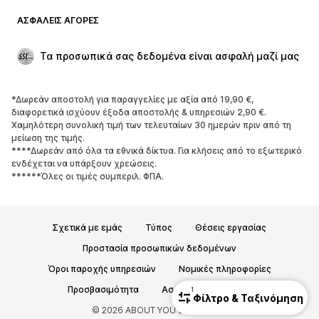
Μπλέιζερ
Ολόσωμες φόρμες
ΑΣΦΑΛΕΊΣ ΑΓΟΡΈΣ
Μεγάλα μεγέθη
Μόδα εγκυμοσύνης
Περιστάσεις
Aποκλειστικά
Τα προσωπικά σας δεδομένα είναι ασφαλή μαζί μας
Upcycled
*Δωρεάν αποστολή για παραγγελίες με αξία από 19,90 €,
ΠΑΠΟΎΤΣΙΑ
διαφορετικά ισχύουν έξοδα αποστολής & υπηρεσιών 2,90 €.
Χαμηλότερη συνολική τιμή των τελευταίων 30 ημερών πριν από τη
ΝΕΑ
Trending
μείωση της τιμής.
****Δωρεάν από όλα τα εθνικά δίκτυα. Για κλήσεις από το εξωτερικό
Sneakers
Μποτάκια
ενδέχεται να υπάρξουν χρεώσεις.
Γόβες και ψηλοτάκουνα
Μπότες
******Όλες οι τιμές συμπεριλ. ΦΠΑ.
Σανδάλια
Χαμηλά παπούτσια
Αθλητικά παπούτσια
Μπαλαρίνες
Σχετικά με εμάς
Τύπος
Θέσεις εργασίας
Mules
Παντόφλες
Προστασία προσωπικών δεδομένων
Σαγιονάρες
Αποκλειστικά
Όροι παροχής υπηρεσιών
Νομικές πληροφορίες
ΑΘΛΗΤΙΚΆ
Προσβασιμότητα
Ασφάλεια Προϊόντων
1
Φίλτρο & Ταξινόμηση
© 2026 ABOUT YOU SE & Co. KG
Αθλητική ένδυση
Αθλήματα