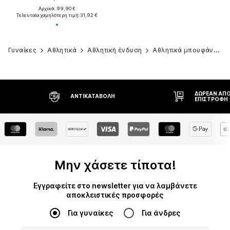
Αρχικά: 99,90 €
Τελευταία χαμηλότερη τιμή:
31,92 €
Γυναίκες
Αθλητικά
Αθλητική ένδυση
Αθλητικά μπουφάν
Μ
ΔΩΡΕΆΝ ΑΠΟΣΤΟΛΉ
ΑΝΤΙΚΑΤΑΒΟΛΉ
ΕΠΙΣΤΡΟΦΉ
Μην χάσετε τίποτα!
Εγγραφείτε στο newsletter για να λαμβάνετε
αποκλειστικές προσφορές
Για γυναίκες
Για άνδρες