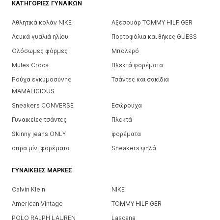
ΚΑΤΗΓΟΡΊΕΣ ΓΥΝΑΙΚΏΝ
Αθλητικά κολάν NIKE
Αξεσουάρ TOMMY HILFIGER
Λευκά γυαλιά ηλίου
Πορτοφόλια και θήκες GUESS
Ολόσωμες φόρμες
Μπολερό
Mules Crocs
Πλεκτά φορέματα
Ρούχα εγκυμοσύνης
Τσάντες και σακίδια
MAMALICIOUS
Sneakers CONVERSE
Εσώρουχα
Γυναικείες τσάντες
Πλεκτά
Skinny jeans ONLY
φορέματα
σπρα μίνι φορέματα
Sneakers ψηλά
ΓΥΝΑΙΚΕΊΕΣ ΜΆΡΚΕΣ
Calvin Klein
NIKE
American Vintage
TOMMY HILFIGER
POLO RALPH LAUREN
Lascana