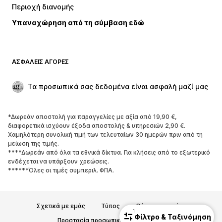
Περιοχή διανομής
Εσώρουχα
Πουκάμισα και τουνίκ
Υπαναχώρηση από τη σύμβαση εδώ
Παλτό
Φούστες
Μαγιό
Φούτερ
Μπλέιζερ
Ολόσωμες φόρμες
ΑΣΦΑΛΕΊΣ ΑΓΟΡΈΣ
Μεγάλα μεγέθη
Μόδα εγκυμοσύνης
Περιστάσεις
Aποκλειστικά
Τα προσωπικά σας δεδομένα είναι ασφαλή μαζί μας
Upcycled
*Δωρεάν αποστολή για παραγγελίες με αξία από 19,90 €,
ΠΑΠΟΎΤΣΙΑ
διαφορετικά ισχύουν έξοδα αποστολής & υπηρεσιών 2,90 €.
Χαμηλότερη συνολική τιμή των τελευταίων 30 ημερών πριν από τη
ΝΕΑ
Trending
μείωση της τιμής.
****Δωρεάν από όλα τα εθνικά δίκτυα. Για κλήσεις από το εξωτερικό
Sneakers
Μποτάκια
ενδέχεται να υπάρξουν χρεώσεις.
Γόβες και ψηλοτάκουνα
Μπότες
******Όλες οι τιμές συμπεριλ. ΦΠΑ.
Σανδάλια
Χαμηλά παπούτσια
Αθλητικά παπούτσια
Μπαλαρίνες
Σχετικά με εμάς
Τύπος
Θέσεις εργασίας
Mules
Παντόφλες
1
Φίλτρο & Ταξινόμηση
Προστασία προσωπικών δεδομένων