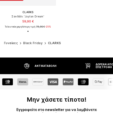
CLARKS
Σανδάλι 'Jaylan Dream'
59,90 €
Τελευταία χαμηλότερη τιμή:
79,90 €
-25%
Γυναίκες
Black Friday
CLARKS
ΔΩΡΕΆΝ ΑΠΟΣΤΟΛΉ* ΚΑΙ
ΔΙΚΑΊΩΜΑ Ε
ΕΠΙΣΤΡΟΦΉ
ΗΜΕΡΏΝ
Μην χάσετε τίποτα!
Εγγραφείτε στο newsletter για να λαμβάνετε