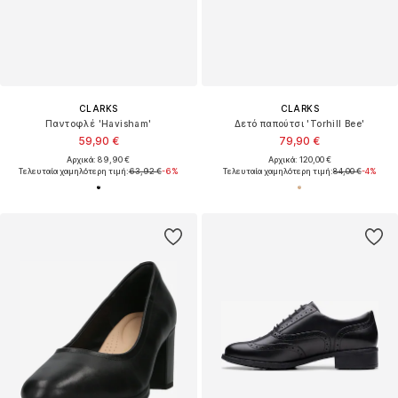
CLARKS
CLARKS
Παντοφλέ 'Havisham'
Δετό παπούτσι 'Torhill Bee'
59,90 €
79,90 €
Αρχικά: 89,90 €
Αρχικά: 120,00 €
Τελευταία χαμηλότερη τιμή:
63,92 €
-6%
Τελευταία χαμηλότερη τιμή:
84,00 €
-4%