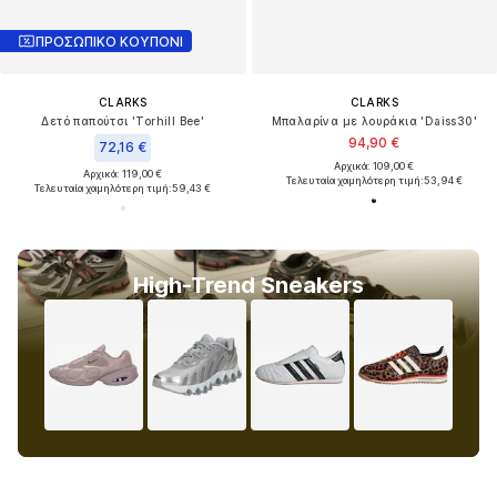
ΠΡΟΣΩΠΙΚΟ ΚΟΥΠΟΝΙ
CLARKS
CLARKS
Δετό παπούτσι 'Torhill Bee'
Μπαλαρίνα με λουράκια 'Daiss30'
94,90 €
72,16 €
Αρχικά: 109,00 €
Αρχικά: 119,00 €
Τελευταία χαμηλότερη τιμή:
53,94 €
Τελευταία χαμηλότερη τιμή:
59,43 €
High-Trend Sneakers