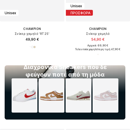
Unisex
Unisex
ΠΡΟΣΦΟΡΑ
CHAMPION
CHAMPION
Σνίκερ χαμηλό 'RT25'
Σνίκερ χαμηλό
49,90 €
54,90 €
Αρχικά: 69,90 €
Τελευταία χαμηλότερη τιμή:
47,90 €
Διαχρονικά Sneakers που δε
φεύγουν ποτέ από τη μόδα