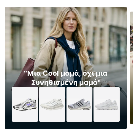
''Μια Cool μαμά, όχι μια
Συνηθισμένη μαμά''