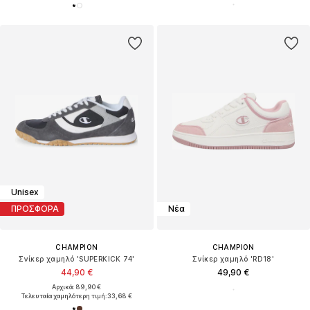
Unisex
ΠΡΟΣΦΟΡΑ
Νέα
CHAMPION
CHAMPION
Σνίκερ χαμηλό 'SUPERKICK 74'
Σνίκερ χαμηλό 'RD18'
44,90 €
49,90 €
Αρχικά: 89,90 €
Τελευταία χαμηλότερη τιμή:
33,68 €