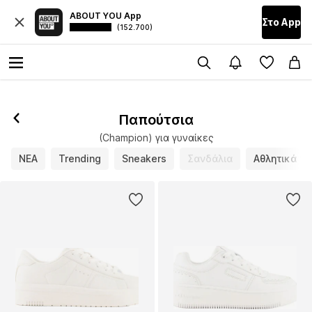
ABOUT YOU App
Στο Αpp
(152.700)
Ακολούθησε
Παπούτσια
(Champion) για γυναίκες
ΝΕΑ
Trending
Sneakers
Σανδάλια
Αθλητικά π