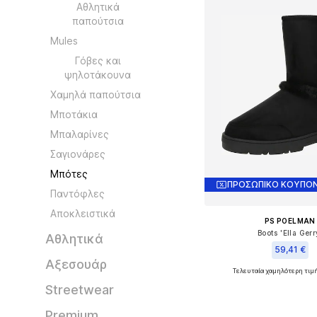
Αθλητικά
παπούτσια
Mules
Γόβες και
ψηλοτάκουνα
Χαμηλά παπούτσια
Μποτάκια
Μπαλαρίνες
Σαγιονάρες
Μπότες
ΠΡΟΣΩΠΙΚΟ ΚΟΥΠΟΝ
Παντόφλες
Αποκλειστικά
PS POELMAN
Boots 'Ella Gerr
Αθλητικά
59,41 €
Αξεσουάρ
Τελευταία χαμηλότερη τιμ
Διαθέσιμα μεγέθη: 
Streetwear
Προσθήκη στο κ
Premium