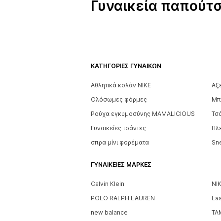
Γυναικεία παπούτσ
ΚΑΤΗΓΟΡΊΕΣ ΓΥΝΑΙΚΏΝ
Αθλητικά κολάν NIKE
Αξ
Ολόσωμες φόρμες
Μπ
Ρούχα εγκυμοσύνης MAMALICIOUS
Τσά
Γυναικείες τσάντες
Πλ
σπρα μίνι φορέματα
Sn
ΓΥΝΑΙΚΕΊΕΣ ΜΆΡΚΕΣ
Calvin Klein
NI
POLO RALPH LAUREN
La
new balance
TA