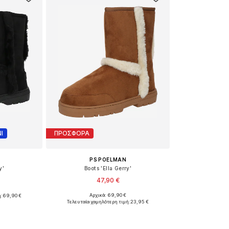
Ι
ΠΡΟΣΦΟΡΑ
PS POELMAN
y'
Boots 'Ella Gerry'
47,90 €
Αρχικά: 69,90 €
ή:
69,90 €
Διαθέσιμα μεγέθη: 38, 39
37, 38
Τελευταία χαμηλότερη τιμή:
23,95 €
Προσθήκη στο καλάθι
αλάθι