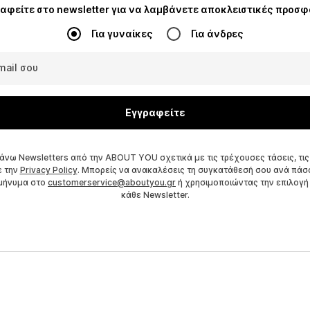
αφείτε στο newsletter για να λαμβάνετε αποκλειστικές προσ
Για γυναίκες
Για άνδρες
mail σου
Εγγραφείτε
άνω Newsletters από την ABOUT YOU σχετικά με τις τρέχουσες τάσεις, τις
ε την
Privacy Policy
. Μπορείς να ανακαλέσεις τη συγκατάθεσή σου ανά πάσα 
 μήνυμα στο
customerservice@aboutyou.gr
ή χρησιμοποιώντας την επιλογή
κάθε Newsletter.