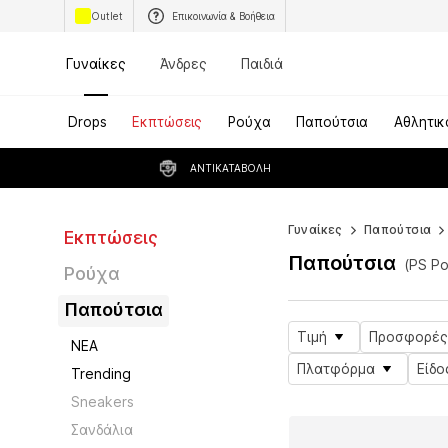
Outlet
Επικοινωνία & Βοήθεια
Γυναίκες
Άνδρες
Παιδιά
Drops
Εκπτώσεις
Ρούχα
Παπούτσια
Αθλητικ
ΑΝΤΙΚΑΤΑΒΟΛΉ
Γυναίκες
Παπούτσια
Εκπτώσεις
Παπούτσια
(PS Po
Ρούχα
Παπούτσια
Τιμή
Προσφορές
ΝΕΑ
Πλατφόρμα
Είδο
Trending
Sneakers
Σανδάλια