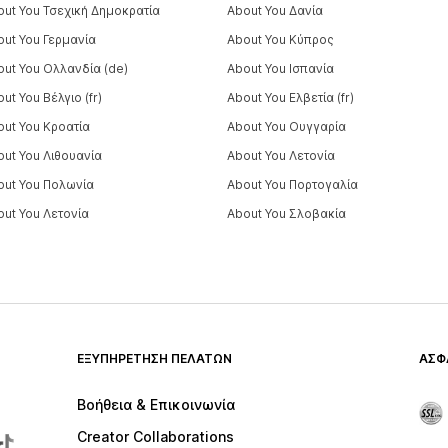
out You Τσεχική Δημοκρατία
About You Δανία
out You Γερμανία
About You Κύπρος
out You Ολλανδία (de)
About You Ισπανία
ut You Βέλγιο (fr)
About You Ελβετία (fr)
out You Κροατία
About You Ουγγαρία
out You Λιθουανία
About You Λετονία
out You Πολωνία
About You Πορτογαλία
out You Λετονία
About You Σλοβακία
ΕΞΥΠΗΡΈΤΗΣΗ ΠΕΛΑΤΏΝ
ΑΣΦ
Βοήθεια & Επικοινωνία
Creator Collaborations