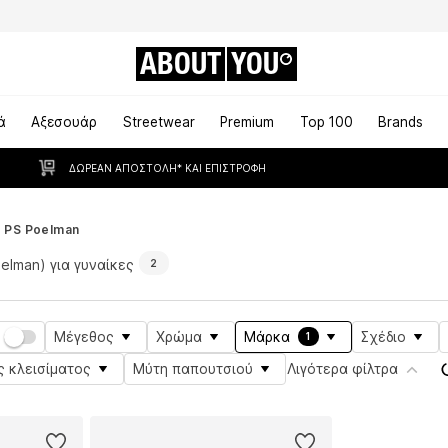
ABOUT
YOU
ά
Αξεσουάρ
Streetwear
Premium
Top 100
Brands
ΔΩΡΕΆΝ ΑΠΟΣΤΟΛΉ* ΚΑΙ ΕΠΙΣΤΡΟΦΉ
PS Poelman
elman) για γυναίκες
2
Μέγεθος
Χρώμα
Μάρκα
Σχέδιο
1
ς κλεισίματος
Μύτη παπουτσιού
Λιγότερα φίλτρα