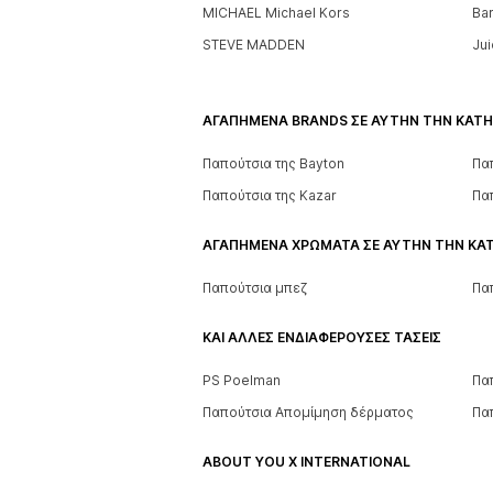
MICHAEL Michael Kors
Ba
STEVE MADDEN
Ju
ΑΓΑΠΗΜΈΝΑ BRANDS ΣΕ ΑΥΤΉΝ ΤΗΝ ΚΑΤΗ
Παπούτσια της Bayton
Πα
Παπούτσια της Kazar
Πα
ΑΓΑΠΗΜΈΝΑ ΧΡΏΜΑΤΑ ΣΕ ΑΥΤΉΝ ΤΗΝ ΚΑ
Παπούτσια μπεζ
Πα
ΚΑΙ ΆΛΛΕΣ ΕΝΔΙΑΦΈΡΟΥΣΕΣ ΤΆΣΕΙΣ
PS Poelman
Πα
Παπούτσια Απομίμηση δέρματος
Πα
ABOUT YOU X INTERNATIONAL