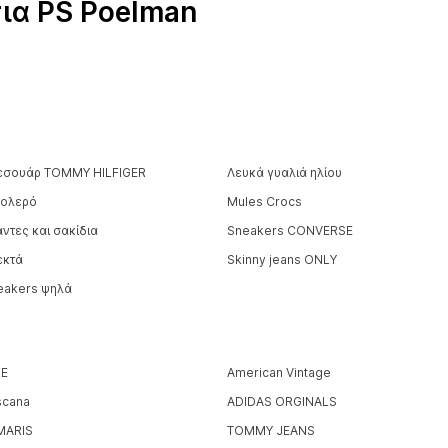
ια PS Poelman
εσουάρ TOMMY HILFIGER
Λευκά γυαλιά ηλίου
ολερό
Mules Crocs
ντες και σακίδια
Sneakers CONVERSE
εκτά
Skinny jeans ONLY
eakers ψηλά
KE
American Vintage
scana
ADIDAS ORGINALS
MARIS
TOMMY JEANS