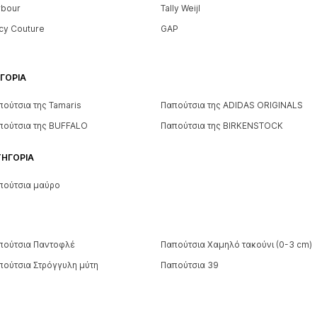
rbour
Tally Weijl
icy Couture
GAP
ΓΟΡΊΑ
πούτσια της Tamaris
Παπούτσια της ADIDAS ORIGINALS
πούτσια της BUFFALO
Παπούτσια της BIRKENSTOCK
ΤΗΓΟΡΊΑ
πούτσια μαύρο
πούτσια Παντοφλέ
Παπούτσια Χαμηλό τακούνι (0-3 cm)
πούτσια Στρόγγυλη μύτη
Παπούτσια 39