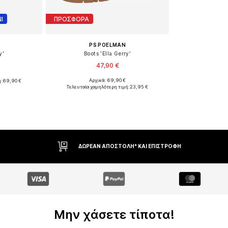
Ι
ΠΡΟΣΦΟΡΑ
PS POELMAN
y'
Boots 'Ella Gerry'
47,90 €
Αρχικά: 69,90 €
ή:
69,90 €
Διαθέσιμα μεγέθη: 38, 39
37, 38
Τελευταία χαμηλότερη τιμή:
23,95 €
Προσθήκη στο καλάθι
αλάθι
ΔΙΚΑΊΩΜΑ ΕΠΙΣΤΡΟΦΉΣ ΕΝΤΌΣ 30 ΗΜΕΡΏΝ
Μην χάσετε τίποτα!