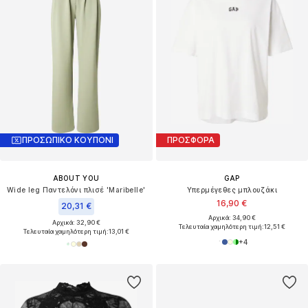
ΠΡΟΣΩΠΙΚΟ ΚΟΥΠΟΝΙ
ΠΡΟΣΦΟΡΑ
ABOUT YOU
GAP
Wide leg Παντελόνι πλισέ 'Maribelle'
Υπερμέγεθες μπλουζάκι
16,90 €
20,31 €
Αρχικά: 34,90 €
Αρχικά: 32,90 €
Τελευταία χαμηλότερη τιμή:
12,51 €
Τελευταία χαμηλότερη τιμή:
13,01 €
+
4