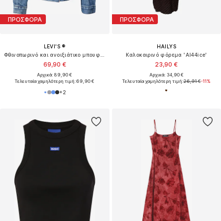
ΠΡΟΣΦΟΡΑ
ΠΡΟΣΦΟΡΑ
LEVI'S ®
HAILYS
Φθινοπωρινό και ανοιξιάτικο μπουφάν '90's Trucker Jacket'
Καλοκαιρινό φόρεμα 'Al44ice'
69,90 €
23,90 €
Αρχικά: 89,90 €
Αρχικά: 34,90 €
Τελευταία χαμηλότερη τιμή:
69,90 €
Τελευταία χαμηλότερη τιμή:
26,91 €
-11%
+
2