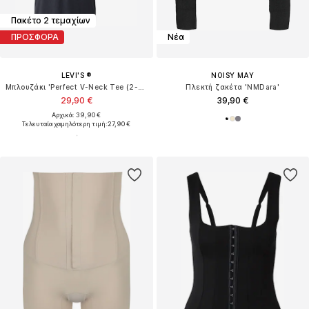
Πακέτο 2 τεμαχίων
ΠΡΟΣΦΟΡΑ
Νέα
LEVI'S ®
NOISY MAY
Μπλουζάκι 'Perfect V-Neck Tee (2-Pack)'
Πλεκτή ζακέτα 'NMDara'
29,90 €
39,90 €
Αρχικά: 39,90 €
Τελευταία χαμηλότερη τιμή:
27,90 €