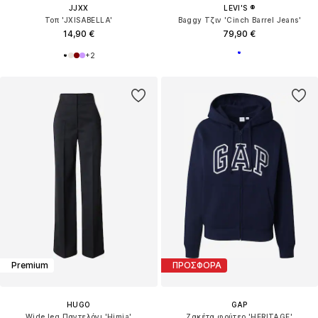
JJXX
LEVI'S ®
Τοπ 'JXISABELLA'
Baggy Τζιν 'Cinch Barrel Jeans'
14,90 €
79,90 €
+
2
Premium
ΠΡΟΣΦΟΡΑ
HUGO
GAP
Wide leg Παντελόνι 'Himia'
Ζακέτα φούτερ 'HERITAGE'