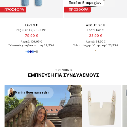
Πακέτο 5 τεμαχίων
ΠΡΟΣΦΟΡΑ
ΠΡΟΣΦΟΡΑ
LEVI'S ®
ABOUT YOU
regular Τζιν '501®'
Τοπ 'Elaine'
79,90 €
23,90 €
Αρχικά: 109,95 €
Αρχικά: 34,90 €
Τελευταία χαμηλότερη τιμή:
39,95 €
Τελευταία χαμηλότερη τιμή:
20,93 €
+
8
TRENDING
ΈΜΠΝΕΥΣΗ ΓΙΑ ΣΥΝΔΥΑΣΜΟΎΣ
Marina Hoermanseder