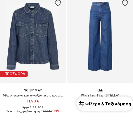
ΠΡΟΣΦΟΡΑ
NOISY MAY
LEE
Φθινοπωρινό και ανοιξιάτικο μπουφάν 'NMNew Signe'
Wide leg Τζιν 'STELLA'
11,90 €
89,90 €
Φίλτρο & Ταξινόμηση
Αρχικά: 39,90 €
+
1
Τελευταία χαμηλότερη τιμή:
17,91 €
-33%