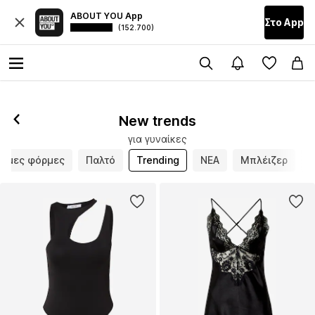
ABOUT YOU App
Στο Αpp
(152.700)
New trends
για γυναίκες
ωμες φόρμες
Παλτό
Trending
ΝΕΑ
Μπλέιζερ
Μ