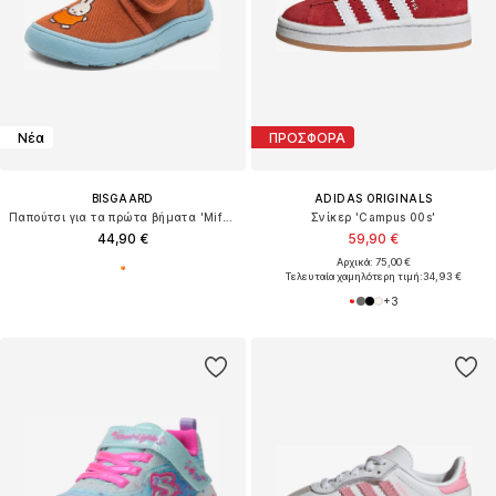
Νέα
ΠΡΟΣΦΟΡΑ
BISGAARD
ADIDAS ORIGINALS
Παπούτσι για τα πρώτα βήματα 'Miffy x Bisgaard'
Σνίκερ 'Campus 00s'
44,90 €
59,90 €
Αρχικά: 75,00 €
Τελευταία χαμηλότερη τιμή:
34,93 €
+
3