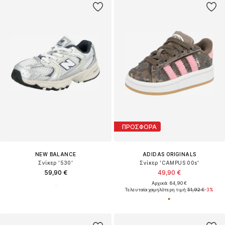
ΠΡΟΣΦΟΡΑ
NEW BALANCE
ADIDAS ORIGINALS
Σνίκερ '530'
Σνίκερ 'CAMPUS 00s'
59,90 €
49,90 €
Αρχικά: 64,90 €
Τελευταία χαμηλότερη τιμή:
51,92 €
-3%