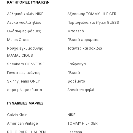
ΚΑΤΗΓΟΡΊΕΣ ΓΥΝΑΙΚΏΝ
Αθλητικά κολάν NIKE
Αξεσουάρ TOMMY HILFIGER
Λευκά γυαλιά ηλίου
Πορτοφόλια και θήκες GUESS
Ολόσωμες φόρμες
Μπολερό
Mules Crocs
Πλεκτά φορέματα
Ρούχα εγκυμοσύνης
Τσάντες και σακίδια
MAMALICIOUS
Sneakers CONVERSE
Εσώρουχα
Γυναικείες τσάντες
Πλεκτά
Skinny jeans ONLY
φορέματα
σπρα μίνι φορέματα
Sneakers ψηλά
ΓΥΝΑΙΚΕΊΕΣ ΜΆΡΚΕΣ
Calvin Klein
NIKE
American Vintage
TOMMY HILFIGER
POLO RALPH LAUREN
Lascana