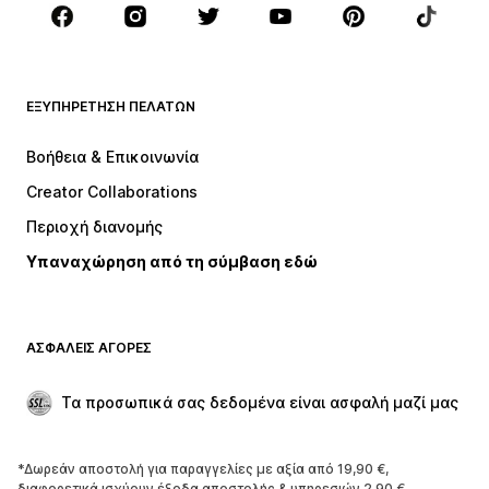
Αξεσουάρ
Premium
ΡΟΎΧΑ
ΕΞΥΠΗΡΈΤΗΣΗ ΠΕΛΑΤΏΝ
ΝΕΑ
Trending
Φορέματα
Τζιν
Βοήθεια & Επικοινωνία
Μπλούζες
Παντελόνια
Creator Collaborations
Μπουφάν
Πουλόβερ και πλεκτά
Περιοχή διανομής
Εσώρουχα
Πουκάμισα και τουνίκ
Υπαναχώρηση από τη σύμβαση εδώ
Παλτό
Φούστες
Μαγιό
Φούτερ
Μπλέιζερ
Ολόσωμες φόρμες
ΑΣΦΑΛΕΊΣ ΑΓΟΡΈΣ
Μεγάλα μεγέθη
Μόδα εγκυμοσύνης
Περιστάσεις
Aποκλειστικά
Τα προσωπικά σας δεδομένα είναι ασφαλή μαζί μας
Upcycled
*Δωρεάν αποστολή για παραγγελίες με αξία από 19,90 €,
ΠΑΠΟΎΤΣΙΑ
διαφορετικά ισχύουν έξοδα αποστολής & υπηρεσιών 2,90 €.