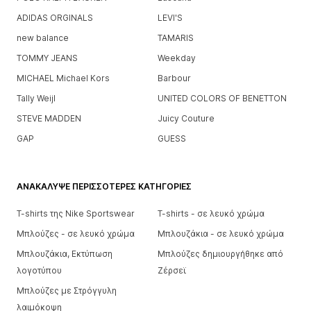
ADIDAS ORGINALS
LEVI'S
new balance
TAMARIS
TOMMY JEANS
Weekday
MICHAEL Michael Kors
Barbour
Tally Weijl
UNITED COLORS OF BENETTON
STEVE MADDEN
Juicy Couture
GAP
GUESS
ΑΝΑΚΆΛΥΨΕ ΠΕΡΙΣΣΌΤΕΡΕΣ ΚΑΤΗΓΟΡΊΕΣ
T-shirts της Nike Sportswear
T-shirts - σε λευκό χρώμα
Μπλούζες - σε λευκό χρώμα
Μπλουζάκια - σε λευκό χρώμα
Μπλουζάκια, Εκτύπωση
Μπλούζες δημιουργήθηκε από
λογοτύπου
Ζέρσεϊ
Μπλούζες με Στρόγγυλη
λαιμόκοψη