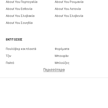
About You Πορτογαλία
About You Ρουμανία
About You Εσθονία
About You Λετονία
About You Σλοβακία
About You Σλοβενία
About You Σουηδία
ΕΚΠΤΏΣΕΙΣ
Πουλόβερ και πλεκτά
Φορέματα
Τζιν
Μπουφάν
Παλτό
Μπλούζες
Περισσότερα
Παντελόνια
Εσώρουχα
Φούστες
Πουκάμισα και τουνίκ
Φούτερ
Μπλέιζερ
Μαγιό
Ολόσωμες φόρμες
Μεγάλα μεγέθη
Μόδα εγκυμοσύνης
Παπούτσια
Αθλητικά