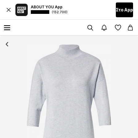
ABOUT YOU App
Στο Αpp
(152.700)