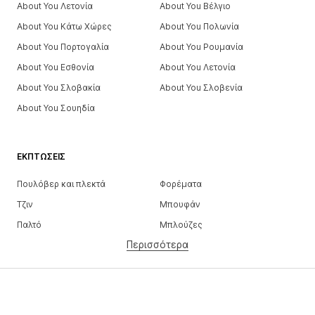
About You Λετονία
About You Βέλγιο
About You Κάτω Χώρες
About You Πολωνία
About You Πορτογαλία
About You Ρουμανία
About You Εσθονία
About You Λετονία
About You Σλοβακία
About You Σλοβενία
About You Σουηδία
ΕΚΠΤΏΣΕΙΣ
Πουλόβερ και πλεκτά
Φορέματα
Τζιν
Μπουφάν
Παλτό
Μπλούζες
Περισσότερα
Παντελόνια
Εσώρουχα
Φούστες
Πουκάμισα και τουνίκ
Φούτερ
Μπλέιζερ
Μαγιό
Ολόσωμες φόρμες