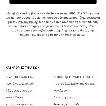
Θα ήθελα να λαμβάνω Newsletters από την ABOUT YOU σχετικά
με τις τρέχουσες τάσεις, τις προσφορές και τα κουπόνια σύμφωνα
με την
Privacy Policy
. Μπορείς να ανακαλέσεις τη συγκατάθεσή
σου ανά πάσα στιγμή με ισχύ για το μέλλον, στέλνοντας μήνυμα
στο
customerservice@aboutyou.gr
ή χρησιμοποιώντας την
επιλογή διαγραφής στο τέλος κάθε Newsletter.
ΚΑΤΗΓΟΡΊΕΣ ΓΥΝΑΙΚΏΝ
Αθλητικά κολάν NIKE
Αξεσουάρ TOMMY HILFIGER
Λευκά γυαλιά ηλίου
Πορτοφόλια και θήκες GUESS
Ολόσωμες φόρμες
Μπολερό
Mules Crocs
Πλεκτά φορέματα
Ρούχα εγκυμοσύνης
Τσάντες και σακίδια