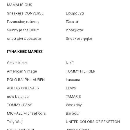
MAMALICIOUS
Sneakers CONVERSE
Εσώρουχα
Γυναικείες τσάντες
Πλεκτά
Skinny jeans ONLY
φορέματα
σπρα μίνι φορέματα
Sneakers ψηλά
ΓΥΝΑΙΚΕΊΕΣ ΜΆΡΚΕΣ
Calvin Klein
NIKE
American Vintage
TOMMY HILFIGER
POLO RALPH LAUREN
Lascana
ADIDAS ORGINALS
LEVI'S
new balance
TAMARIS
TOMMY JEANS
Weekday
MICHAEL Michael Kors
Barbour
Tally Weijl
UNITED COLORS OF BENETTON