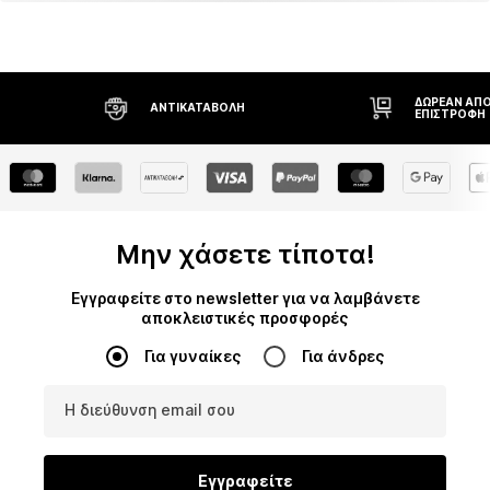
ΔΩΡΕΆΝ ΑΠΟ
ΑΝΤΙΚΑΤΑΒΟΛΉ
ΕΠΙΣΤΡΟΦΉ
Μην χάσετε τίποτα!
Εγγραφείτε στο newsletter για να λαμβάνετε
αποκλειστικές προσφορές
Για γυναίκες
Για άνδρες
Η διεύθυνση email σου
Εγγραφείτε