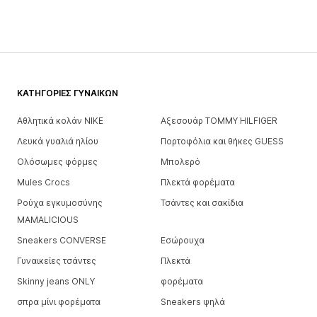
ΚΑΤΗΓΟΡΊΕΣ ΓΥΝΑΙΚΏΝ
Αθλητικά κολάν NIKE
Αξεσουάρ TOMMY HILFIGER
Λευκά γυαλιά ηλίου
Πορτοφόλια και θήκες GUESS
Ολόσωμες φόρμες
Μπολερό
Mules Crocs
Πλεκτά φορέματα
Ρούχα εγκυμοσύνης
Τσάντες και σακίδια
MAMALICIOUS
Sneakers CONVERSE
Εσώρουχα
Γυναικείες τσάντες
Πλεκτά
Skinny jeans ONLY
φορέματα
σπρα μίνι φορέματα
Sneakers ψηλά