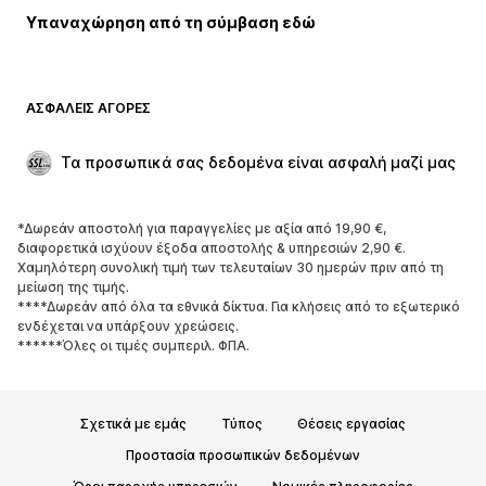
Υπαναχώρηση από τη σύμβαση εδώ
Παλτό
Φούστες
Μαγιό
Φούτερ
Μπλέιζερ
Ολόσωμες φόρμες
ΑΣΦΑΛΕΊΣ ΑΓΟΡΈΣ
Μεγάλα μεγέθη
Μόδα εγκυμοσύνης
Περιστάσεις
Aποκλειστικά
Τα προσωπικά σας δεδομένα είναι ασφαλή μαζί μας
Upcycled
*Δωρεάν αποστολή για παραγγελίες με αξία από 19,90 €,
ΠΑΠΟΎΤΣΙΑ
διαφορετικά ισχύουν έξοδα αποστολής & υπηρεσιών 2,90 €.
Χαμηλότερη συνολική τιμή των τελευταίων 30 ημερών πριν από τη
ΝΕΑ
Trending
μείωση της τιμής.
****Δωρεάν από όλα τα εθνικά δίκτυα. Για κλήσεις από το εξωτερικό
Sneakers
Μποτάκια
ενδέχεται να υπάρξουν χρεώσεις.
Γόβες και ψηλοτάκουνα
Μπότες
******Όλες οι τιμές συμπεριλ. ΦΠΑ.
Σανδάλια
Χαμηλά παπούτσια
Αθλητικά παπούτσια
Μπαλαρίνες
Σχετικά με εμάς
Τύπος
Θέσεις εργασίας
Mules
Παντόφλες
Προστασία προσωπικών δεδομένων
Σαγιονάρες
Αποκλειστικά