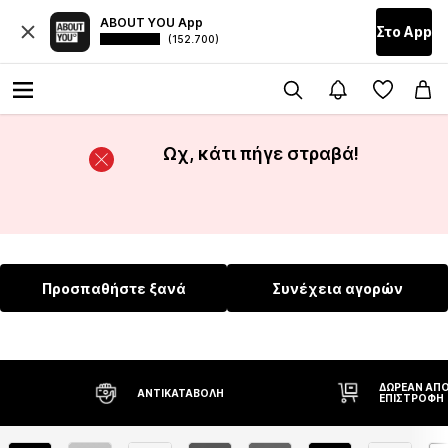
ABOUT YOU App
Στο Αpp
(152.700)
Ωχ, κάτι πήγε στραβά!
Προσπαθήστε ξανά
Συνέχεια αγορών
ΔΩΡΕΆΝ ΑΠΟ
ΑΝΤΙΚΑΤΑΒΟΛΉ
ΕΠΙΣΤΡΟΦΉ