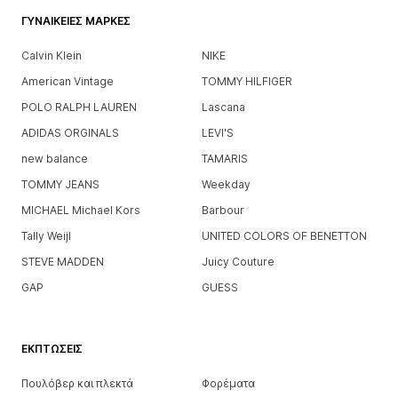
ΓΥΝΑΙΚΕΊΕΣ ΜΆΡΚΕΣ
Calvin Klein
NIKE
American Vintage
TOMMY HILFIGER
POLO RALPH LAUREN
Lascana
ADIDAS ORGINALS
LEVI'S
new balance
TAMARIS
TOMMY JEANS
Weekday
MICHAEL Michael Kors
Barbour
Tally Weijl
UNITED COLORS OF BENETTON
STEVE MADDEN
Juicy Couture
GAP
GUESS
ΕΚΠΤΏΣΕΙΣ
Πουλόβερ και πλεκτά
Φορέματα