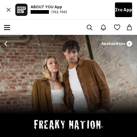
ABOUT YOU App
Στο Αpp
(152.700)
Ακολούθησε