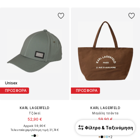
Unisex
ΠΡΟΣΦΟΡΑ
ΠΡΟΣΦΟΡΑ
KARL LAGERFELD
KARL LAGERFELD
Τζόκεϊ
Μεγάλη τσάντα
52,90 €
59,90 €
Αρχικά: 59,90 €
Αρχικά: 79,90 €
Φίλτρο & Ταξινόμηση
Τελευταία χαμηλότερη τιμή:
31,74 €
Τελευταία χαμηλότερη τιμή:
35,94 €
+
2