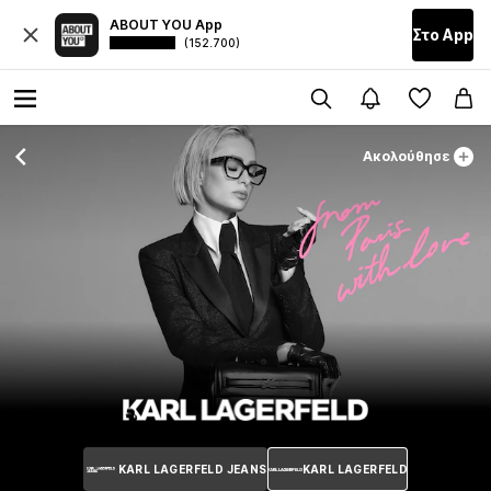
ABOUT YOU App
Στο Αpp
(152.700)
Ακολούθησε
KARL LAGERFELD JEANS
KARL LAGERFELD