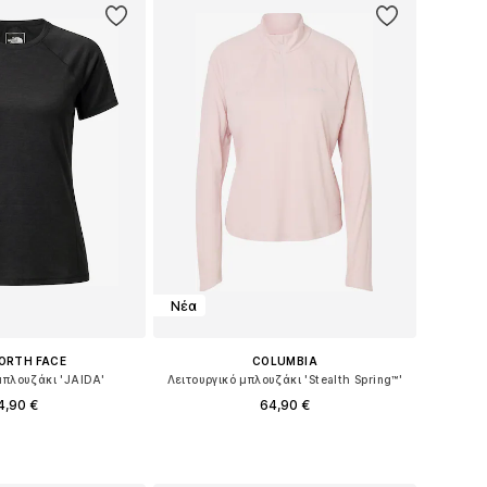
Νέα
ORTH FACE
COLUMBIA
μπλουζάκι 'JAIDA'
Λειτουργικό μπλουζάκι 'Stealth Spring™'
4,90 €
64,90 €
θη: XS, S, M, L, XL
Διαθέσιμα μεγέθη: S, M, L, XL
 στο καλάθι
Προσθήκη στο καλάθι