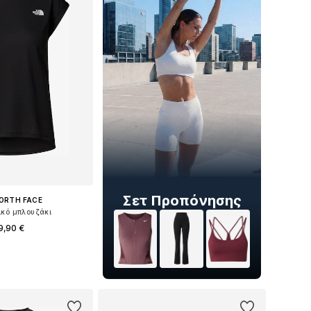
Σετ Προπόνησης
ORTH FACE
ικό μπλουζάκι
9,90 €
γέθη: XS, S, M, L
 στο καλάθι