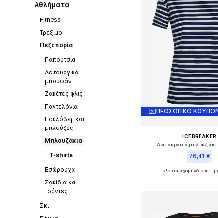
Αθλήματα
Fitness
Τρέξιμο
Πεζοπορία
Παπούτσια
Λειτουργικά
μπουφάν
Ζακέτες φλις
Παντελόνια
ΠΡΟΣΩΠΙΚΟ ΚΟΥΠΟΝ
Πουλόβερ και
μπλούζες
ICEBREAKER
Μπλουζάκια
Λειτουργικό μπλουζάκι 
T-shirts
76,41 €
Εσώρουχα
Τελευταία χαμηλότερη τιμ
Διαθέσιμα μεγέθη: M,
Σακίδια και
Προσθήκη στο κ
τσάντες
Σκι