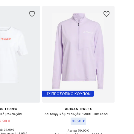
ΠΡΟΣΩΠΙΚΟ ΚΟΥΠΟΝΙ
AS TERREX
ADIDAS TERREX
ικό μπλουζάκι
Λειτουργικό μπλουζάκι 'Multi Climacool 1/2 Zip Long Sleeve'
9,90 €
33,91 €
κά: 34,90 €
Αρχικά: 59,90 €
έθη: XXXS-XXS, XS-S
Διαθέσιμα μεγέθη: XS
ηλότερη τιμή:
14,95 €