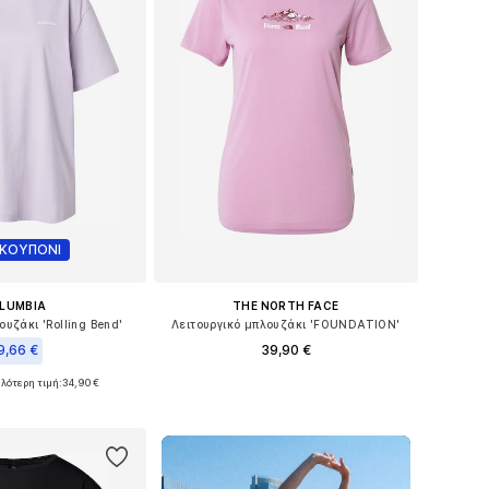
 ΚΟΥΠΟΝΙ
LUMBIA
THE NORTH FACE
ουζάκι 'Rolling Bend'
Λειτουργικό μπλουζάκι 'FOUNDATION'
9,66 €
39,90 €
ηλότερη τιμή:
34,90 €
Διαθέσιμα μεγέθη: XS, S, M, L, XL
γέθη: XS, S, M, L
Προσθήκη στο καλάθι
 στο καλάθι