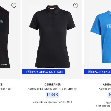
ΠΡΟΣΩΠΙΚΟ ΚΟΥΠΟΝΙ
ΠΡΟΣΩΠΙΚΟ
CE
ICEBREAKER
ADID
'Sunriser'
Λειτουργικό μπλουζάκι 'Tech Lite III'
Λειτουργ
84,96 €
1
Τελευταία χαμηλότερη τιμή:
99,95 €
Αρχι
, M, L, XL
Διαθέσιμα μεγέθη: XS, S, M, L, XL
Διαθέσιμα μεγ
Τελευταία χαμ
αλάθι
Προσθήκη στο καλάθι
Προσθήκη