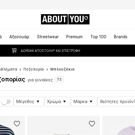
ABOUT
YOU
ά
Αξεσουάρ
Streetwear
Premium
Top 100
Brands
ΔΩΡΕΆΝ ΑΠΟΣΤΟΛΉ* ΚΑΙ ΕΠΙΣΤΡΟΦΉ
Αθλήματα
Πεζοπορία
Μπλουζάκια
ζοπορίας
για γυναίκες
72
Μέγεθος
Χρώμα
Μάρκα
Ιδιότητες προϊόν