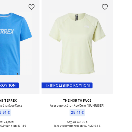
 ΚΟΥΠΟΝΙ
ΠΡΟΣΩΠΙΚΟ ΚΟΥΠΟΝΙ
AS TERREX
THE NORTH FACE
ικό μπλουζάκι
Λειτουργικό μπλουζάκι 'SUNRISER'
6,91 €
25,41 €
+
1
κά: 24,90 €
Αρχικά: 49,90 €
έθη: 140, 170, 176
Διαθέσιμα μεγέθη: XS, S, M, L
ηλότερη τιμή:
13,14 €
Τελευταία χαμηλότερη τιμή:
20,93 €
 στο καλάθι
Προσθήκη στο καλάθι