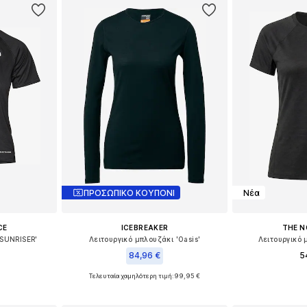
ΠΡΟΣΩΠΙΚΟ ΚΟΥΠΟΝΙ
Νέα
CE
ICEBREAKER
THE N
'SUNRISER'
Λειτουργικό μπλουζάκι 'Oasis'
Λειτουργικό 
84,96 €
5
Τελευταία χαμηλότερη τιμή:
99,95 €
, M, L, XL
Διαθέσιμα μεγέ
Διαθέσιμα μεγέθη: XS, S, M, L, XL
αλάθι
Προσθήκη
Προσθήκη στο καλάθι