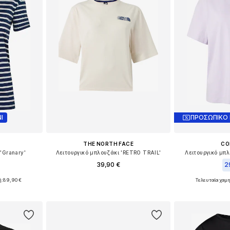
Ι
ΠΡΟΣΩΠΙΚΟ
THE NORTH FACE
CO
'Granary'
Λειτουργικό μπλουζάκι 'RETRO TRAIL'
Λειτουργικό μπλ
39,90 €
2
ή:
89,90 €
Τελευταία χαμ
Διαθέσιμα μεγέθη: XS, S, M, L, XL
 L, XL
Διαθέσιμα με
Προσθήκη στο καλάθι
αλάθι
Προσθήκη