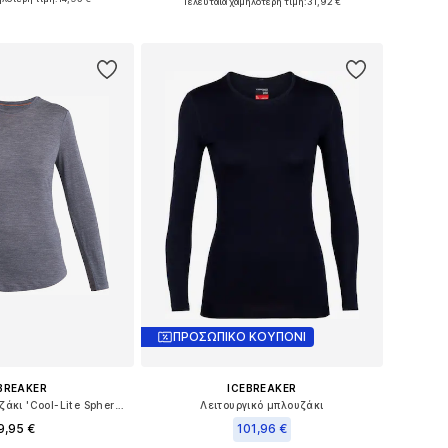
Τελευταία χαμηλότερη τιμή:
31,92 €
 στο καλάθι
Προσθήκη στο καλάθι
ΠΡΟΣΩΠΙΚΟ ΚΟΥΠΟΝΙ
BREAKER
ICEBREAKER
Λειτουργικό μπλουζάκι 'Cool-Lite Sphere III'
Λειτουργικό μπλουζάκι
9,95 €
101,96 €