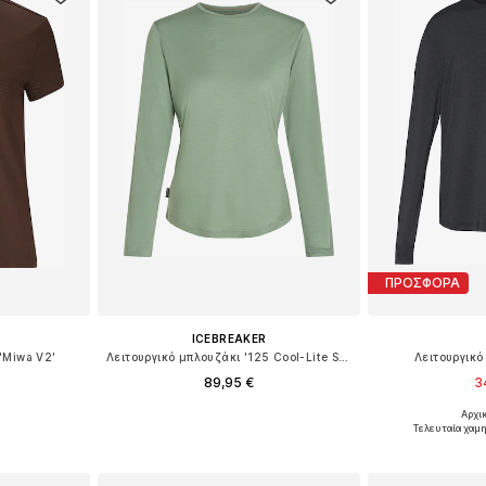
ΠΡΟΣΦΟΡΑ
ICEBREAKER
'Miwa V2'
Λειτουργικό μπλουζάκι '125 Cool-Lite Sphere III'
Λειτουργικό
89,95 €
3
Αρχι
μεγέθη
Διαθέσιμα μεγέθη: XS, S, L, XL
Διαθέσιμα μεγέ
Τελευταία χαμ
αλάθι
Προσθήκη στο καλάθι
Προσθήκη