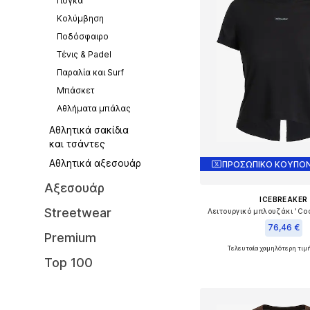
Γιόγκα
Κολύμβηση
Ποδόσφαιρο
Τένις & Padel
Παραλία και Surf
Μπάσκετ
Αθλήματα μπάλας
Αθλητικά σακίδια
και τσάντες
Αθλητικά αξεσουάρ
ΠΡΟΣΩΠΙΚΟ ΚΟΥΠΟΝ
Αξεσουάρ
ICEBREAKER
Streetwear
Λειτουργικό μπλουζάκι 'Coo
76,46 €
Premium
Τελευταία χαμηλότερη τιμ
Διαθέσιμα μεγέθη: XS, S
Top 100
Προσθήκη στο κ