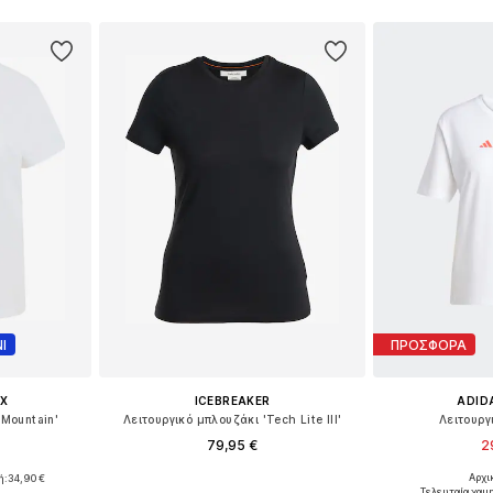
Ι
ΠΡΟΣΦΟΡΑ
X
ICEBREAKER
ADID
'Mountain'
Λειτουργικό μπλουζάκι 'Tech Lite III'
Λειτουργ
79,95 €
2
Αρχι
ή:
34,90 €
Διαθέσιμα μεγέθη: S, M, L, XL
Διαθέσιμα μεγ
, M, L
Τελευταία χαμ