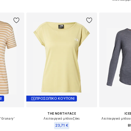
Προσθήκη στο καλάθι
Προσθήκη
αλάθι
Ι
ΠΡΟΣΩΠΙΚΟ ΚΟΥΠΟΝΙ
THE NORTH FACE
ICE
'Granary'
Λειτουργικό μπλουζάκι
23,71 €
8