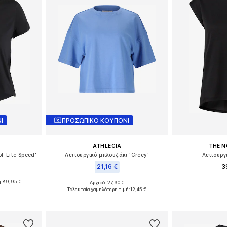
Ι
ΠΡΟΣΩΠΙΚΟ ΚΟΥΠΟΝΙ
ATHLECIA
THE N
l-Lite Speed'
Λειτουργικό μπλουζάκι 'Crecy'
Λειτουργ
21,16 €
3
ή:
89,95 €
Αρχικά: 27,90 €
Διαθέσιμα με
, M, L, XL
Διαθέσιμα μεγέθη: XS-S, M-L
Τελευταία χαμηλότερη τιμή:
12,45 €
Προσθήκη
αλάθι
Προσθήκη στο καλάθι