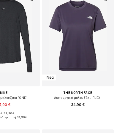
Νέα
NIKE
THE NORTH FACE
 μπλουζάκι 'ONE'
Λειτουργικό μπλουζάκι 'FLEX'
4,90 €
34,90 €
κά: 39,90 €
θη: XS, S, M, L, XL
Διαθέσιμα μεγέθη: XS, S, M, L
ηλότερη τιμή:
34,90 €
 στο καλάθι
Προσθήκη στο καλάθι