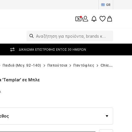
GR
1
ΔΙΚΑΊΩΜΑ ΕΠΙΣΤΡΟΦΉΣ ΕΝΤΌΣ 30 ΗΜΕΡΏΝ
Παιδιά (Μεγ. 92-140)
Παπούτσια
Παντόφλες
Chicco Παντόφλες
 'Templar' σε Μπλε
Α
Α
εθος