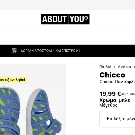
ABOUT
YOU
ΔΩΡΕΆΝ ΑΠΟΣΤΟΛΉ* ΚΑΙ ΕΠΙΣΤΡΟΦΉ
Παιδιά
Αγόρια
Chicco
όν εξαντληθεί
Chicco Παντόφλα
19,99 €
συμπ. ΦΠ
19,99 €
συμπ. ΦΠ
Χρώμα
:
μπλε
Μέγεθος
Επιλέξτε μέγ