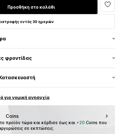
Προσθήκη στο καλάθι
πιστροφής εντός 30 ημερών
τρα
τη
ες φροντίδας
r
γότυπο
Εξωτερικό υλικό: Πολυεστέρας - PES, Βαμβάκι
Κατασκευαστή
τς
Επένδυση και επάνω μέρος: Βαμβάκι
κ
ένου.
OCO5093001000001
TELLI 1
ά για νομική ανησυχία
: Κίνα
E (COMO)
χέρι
c-artsana.it
Coins
το προϊόν τώρα και κέρδισε έως και 
+20
 Coins που 
αργυρώσεις σε εκπτώσεις.