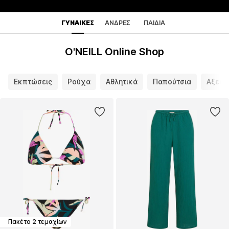
ΓΥΝΑΊΚΕΣ
ΆΝΔΡΕΣ
ΠΑΙΔΙΆ
O'NEILL Online Shop
Εκπτώσεις
Ρούχα
Αθλητικά
Παπούτσια
Αξεσο
Πακέτο 2 τεμαχίων