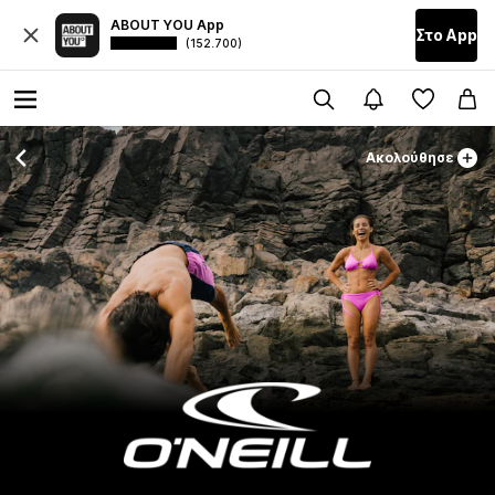
ABOUT YOU App
Στο Αpp
(152.700)
Ακολούθησε