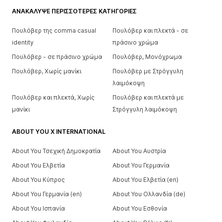
ΑΝΑΚΆΛΥΨΕ ΠΕΡΙΣΣΌΤΕΡΕΣ ΚΑΤΗΓΟΡΊΕΣ
Πουλόβερ της comma casual
Πουλόβερ και πλεκτά - σε
identity
πράσινο χρώμα
Πουλόβερ - σε πράσινο χρώμα
Πουλόβερ, Μονόχρωμα
Πουλόβερ, Χωρίς μανίκι
Πουλόβερ με Στρόγγυλη
λαιμόκοψη
Πουλόβερ και πλεκτά, Χωρίς
Πουλόβερ και πλεκτά με
μανίκι
Στρόγγυλη λαιμόκοψη
ABOUT YOU X INTERNATIONAL
About You Τσεχική Δημοκρατία
About You Αυστρία
About You Ελβετία
About You Γερμανία
About You Κύπρος
About You Ελβετία (en)
About You Γερμανία (en)
About You Ολλανδία (de)
About You Ισπανία
About You Εσθονία