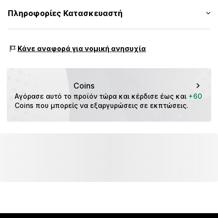
Αριθμός Αντικειμένου.
CMM9a8q001000002
Υλικό: 65% Βαμβάκι, 35% Πολυακρυλικό - PC
Πληροφορίες Κατασκευαστή
Πίνακας μεγεθών
Είδος υλικού: Λεπτή πλέξη
s.Oliver Bernd Freier GmbH & Co. KG
Χώρα προέλευσης: Κίνα
s.Oliver Str. 1
Κάνε αναφορά για νομική ανησυχία
97228 Rottendorf
DE
https://www.soliver.de/
Coins
Αγόρασε αυτό το προϊόν τώρα και κέρδισε έως και 
+60
Coins που μπορείς να εξαργυρώσεις σε εκπτώσεις.