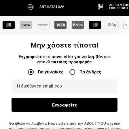
ΔΩΡΕΆΝ ΑΠΟ
ΑΝΤΙΚΑΤΑΒΟΛΉ
ΕΠΙΣΤΡΟΦΉ
Μην χάσετε τίποτα!
Εγγραφείτε στο newsletter για να λαμβάνετε
αποκλειστικές προσφορές
Για γυναίκες
Για άνδρες
Η διεύθυνση email σου
Εγγραφείτε
Θα ήθελα να λαμβάνω Newsletters από την ABOUT YOU σχετικά
με τις τρέχουσες τάσεις, τις προσφορές και τα κουπόνια σύμφωνα