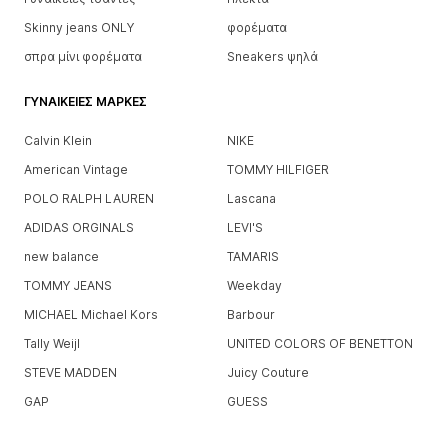
Skinny jeans ONLY
φορέματα
σπρα μίνι φορέματα
Sneakers ψηλά
ΓΥΝΑΙΚΕΊΕΣ ΜΆΡΚΕΣ
Calvin Klein
NIKE
American Vintage
TOMMY HILFIGER
POLO RALPH LAUREN
Lascana
ADIDAS ORGINALS
LEVI'S
new balance
TAMARIS
TOMMY JEANS
Weekday
MICHAEL Michael Kors
Barbour
Tally Weijl
UNITED COLORS OF BENETTON
STEVE MADDEN
Juicy Couture
GAP
GUESS