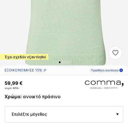
Έχει σχεδόν εξαντληθεί
ΕΞΟΙΚΟΝOΜΗΣΕ 15% 🎉
Προσθήκη κουπονιού
59,99 €
59,99 €
04
Η
05
Ω
27
Λ
συμπ. ΦΠΑ
συμπ. ΦΠΑ
μόνο για νέους
-15
%
Χρώμα
:
ανοικτό πράσινο
πελάτες! 🎁
Μόνο για την επόμενη παραγγελία σου 🎉
Επιλέξτε μέγεθος
Γυναίκες