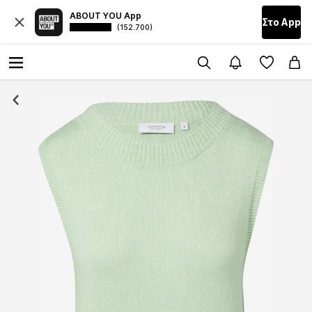
ABOUT YOU App
Στο Αpp
(152.700)