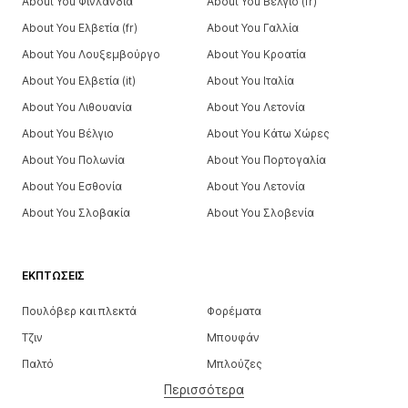
About You Φινλανδία
About You Βέλγιο (fr)
About You Ελβετία (fr)
About You Γαλλία
About You Λουξεμβούργο
About You Κροατία
About You Ελβετία (it)
About You Ιταλία
About You Λιθουανία
About You Λετονία
About You Βέλγιο
About You Κάτω Χώρες
About You Πολωνία
About You Πορτογαλία
About You Εσθονία
About You Λετονία
About You Σλοβακία
About You Σλοβενία
ΕΚΠΤΏΣΕΙΣ
Πουλόβερ και πλεκτά
Φορέματα
Τζιν
Μπουφάν
Παλτό
Μπλούζες
Περισσότερα
Παντελόνια
Εσώρουχα