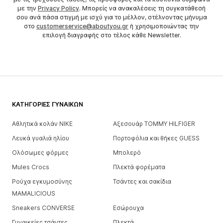
με την
Privacy Policy
. Μπορείς να ανακαλέσεις τη συγκατάθεσή
σου ανά πάσα στιγμή με ισχύ για το μέλλον, στέλνοντας μήνυμα
στο
customerservice@aboutyou.gr
ή χρησιμοποιώντας την
επιλογή διαγραφής στο τέλος κάθε Newsletter.
ΚΑΤΗΓΟΡΊΕΣ ΓΥΝΑΙΚΏΝ
Αθλητικά κολάν NIKE
Αξεσουάρ TOMMY HILFIGER
Λευκά γυαλιά ηλίου
Πορτοφόλια και θήκες GUESS
Ολόσωμες φόρμες
Μπολερό
Mules Crocs
Πλεκτά φορέματα
Ρούχα εγκυμοσύνης
Τσάντες και σακίδια
MAMALICIOUS
Sneakers CONVERSE
Εσώρουχα
Γυναικείες τσάντες
Πλεκτά