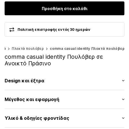
Προσθήκη στο καλάθι
Πολιτική επιστροφής εντός 30 ημερών
κτά
Πλεκτά πουλόβερ
comma casual identity Πλεκτά πουλόβερ
comma casual identity Πουλόβερ σε
Ανοικτό Πράσινο
Design και έξτρα
Μονόχρωμα
Μέγεθος και εφαρμογή
Πλεκτά
Στρόγγυλη λαιμόκοψη
Μήκος μανικιού: Χωρίς μανίκι
Λαιμός με μανσέτα/πλεκτό ριπ
Υλικό & οδηγίες φροντίδας
Μήκος: Μήκος κανονικό
Fully fashioned
Εφαρμογή: Κανονική εφαρμογή