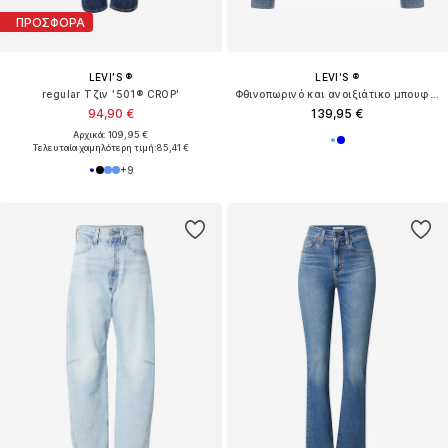
ΠΡΟΣΦΟΡΑ
LEVI'S ®
LEVI'S ®
regular Τζιν '501® CROP'
Φθινοπωρινό και ανοιξιάτικο μπουφάν 'Trucker Jacket'
94,90 €
139,95 €
Αρχικά: 109,95 €
Τελευταία χαμηλότερη τιμή:
85,41 €
+
9