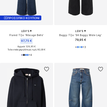
ΠΡΟΣΩΠΙΚΟ ΚΟΥΠΟΝΙ
LEVI'S ®
LEVI'S ®
Flared Τζιν 'Ribcage Bells'
Baggy Τζιν '94 Baggy Wide Leg'
79,95 €
97,75 €
Αρχικά: 129,95 €
+
3
Τελευταία χαμηλότερη τιμή:
92,00 €
+
4