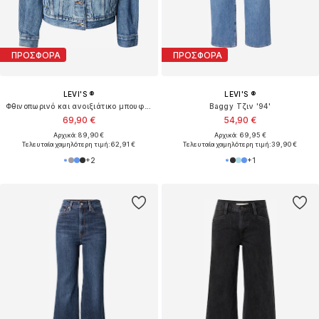
ΠΡΟΣΦΟΡΑ
ΠΡΟΣΦΟΡΑ
LEVI'S ®
LEVI'S ®
Φθινοπωρινό και ανοιξιάτικο μπουφάν '90's Trucker Jacket'
Baggy Τζιν '94'
69,90 €
54,90 €
Αρχικά: 89,90 €
Αρχικά: 69,95 €
Τελευταία χαμηλότερη τιμή:
62,91 €
Τελευταία χαμηλότερη τιμή:
39,90 €
+
2
+
1