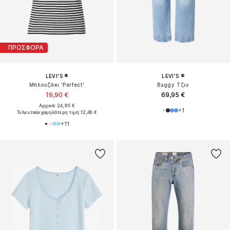
ΠΡΟΣΦΟΡΑ
LEVI'S ®
LEVI'S ®
Μπλουζάκι 'Perfect'
Baggy Τζιν
19,90 €
69,95 €
Αρχικά: 24,95 €
+
1
Τελευταία χαμηλότερη τιμή:
12,48 €
+
11