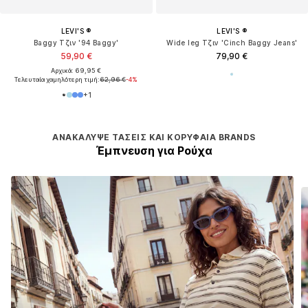
LEVI'S ®
LEVI'S ®
Baggy Τζιν '94 Baggy'
Wide leg Τζιν 'Cinch Baggy Jeans'
59,90 €
79,90 €
Αρχικά: 69,95 €
Τελευταία χαμηλότερη τιμή:
62,96 €
-4%
+
1
ΑΝΑΚΆΛΥΨΕ ΤΆΣΕΙΣ ΚΑΙ ΚΟΡΥΦΑΊΑ BRANDS
Έμπνευση για Ρούχα