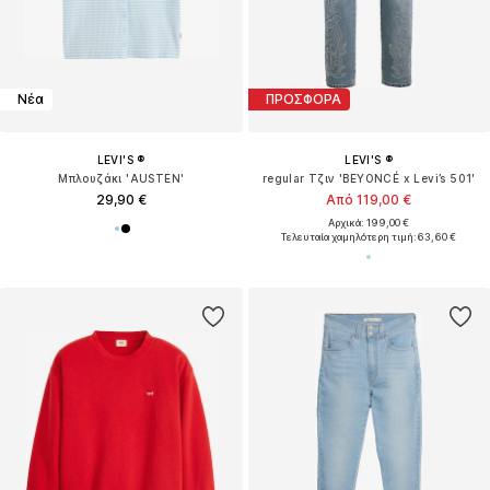
Νέα
ΠΡΟΣΦΟΡΑ
LEVI'S ®
LEVI'S ®
Μπλουζάκι 'AUSTEN'
regular Τζιν 'BEYONCÉ x Levi’s 501'
29,90 €
Από 119,00 €
Αρχικά: 199,00 €
Τελευταία χαμηλότερη τιμή:
63,60 €