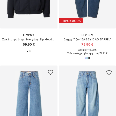
ΠΡΟΣΦΟΡΑ
LEVI'S ®
LEVI'S ®
Ζακέτα φούτερ 'Everyday Zip Hoodie'
Baggy Τζιν 'BAGGY DAD BARREL'
69,90 €
79,90 €
Αρχικά: 119,00 €
Τελευταία χαμηλότερη τιμή:
71,91 €