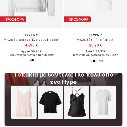
ΠΡΟΣΦΟΡΑ
ΠΡΟΣΦΟΡΑ
LEVI'S ®
LEVI'S ®
Μπλούζα φούτερ 'Everyday Hoodie'
Μπλουζάκι 'The Perfect'
47,90 €
26,90 €
Αρχικά: 59,95 €
Αρχικά: 29,90 €
Τελευταία χαμηλότερη τιμή:
34,90 €
Τελευταία χαμηλότερη τιμή:
23,92 €
+
32
Τοπάκια με δαντέλα: Πιο πολύ από
ένα Hype