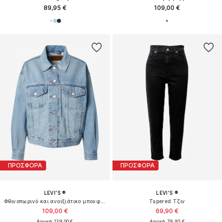
89,95 €
109,00 €
ΠΡΟΣΦΟΡΑ
ΠΡΟΣΦΟΡΑ
LEVI'S ®
LEVI'S ®
Φθινοπωρινό και ανοιξιάτικο μπουφάν '90's Trucker Jacket'
Tapered Τζιν
109,00 €
69,90 €
Αρχικά: 139,00 €
Αρχικά: 79,95 €