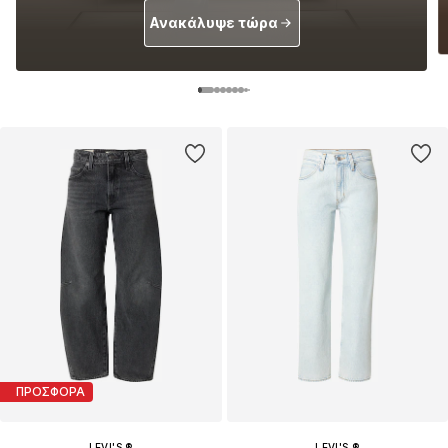
Ανακάλυψε τώρα
ΠΡΟΣΦΟΡΑ
LEVI'S ®
LEVI'S ®