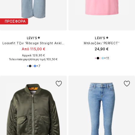
ΠΡΟΣΦΟΡΑ
LEVI'S ®
LEVI'S ®
Loosefit Τζιν 'Ribcage Straight Ankle'
Μπλουζάκι 'PERFECT'
Από 115,00 €
24,90 €
Αρχικά: 129,95 €
+
11
Τελευταία χαμηλότερη τιμή:
103,50 €
+
7