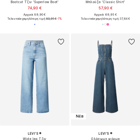
Bootcut Τζιν 'Superlow Boot'
Μπλούζα 'Classic Shirt'
74,90 €
57,90 €
Αρχικά: 89,90 €
Αρχικά: 69,95 €
Τελευταία χαμηλότερη τιμή:
80,91 €
-7%
Τελευταία χαμηλότερη τιμή:
37,64 €
Νέα
LEVI'S ®
LEVI'S ®
Wide leg Τζιν
Ολόσωμη φόρμα