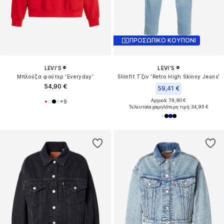
ΠΡΟΣΩΠΙΚΟ ΚΟΥΠΟΝΙ
LEVI'S ®
LEVI'S ®
Μπλούζα φούτερ 'Everyday'
Slimfit Τζιν 'Retro High Skinny Jeans'
54,90 €
59,41 €
Αρχικά: 79,90 €
+
9
Τελευταία χαμηλότερη τιμή:
34,95 €