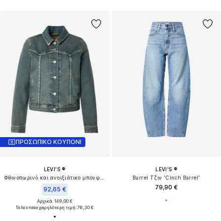
ΠΡΟΣΩΠΙΚΟ ΚΟΥΠΟΝΙ
LEVI'S ®
LEVI'S ®
Φθινοπωρινό και ανοιξιάτικο μπουφάν
Barrel Τζιν 'Cinch Barrel'
79,90 €
92,65 €
Αρχικά: 149,00 €
Τελευταία χαμηλότερη τιμή:
76,30 €