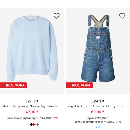
ΠΡΟΣΦΟΡΑ
ΠΡΟΣΦΟΡΑ
LEVI'S ®
LEVI'S ®
Μπλούζα φούτερ 'Everyday Sweatshirt'
regular Τζιν σαλοπέτα 'Utility Shortall'
47,90 €
69,90 €
Τελευταία χαμηλότερη τιμή:
54,90 €
-12%
Αρχικά: 89,95 €
Τελευταία χαμηλότερη τιμή:
62,91 €
+
9