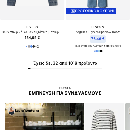
ΠΡΟΣΩΠΙΚΟ ΚΟΥΠΟΝΙ
LEVI'S ®
LEVI'S ®
Φθινοπωρινό και ανοιξιάτικο μπουφάν '90's Trucker Jacket'
regular Τζιν 'Superlow Boot'
134,95 €
76,46 €
Τελευταία χαμηλότερη τιμή:
89,95 €
+
2
Έχεις δει 32 από 1018 προϊόντα
ΡΟΎΧΑ
ΈΜΠΝΕΥΣΗ ΓΙΑ ΣΥΝΔΥΑΣΜΟΎΣ
Laura Wontorra