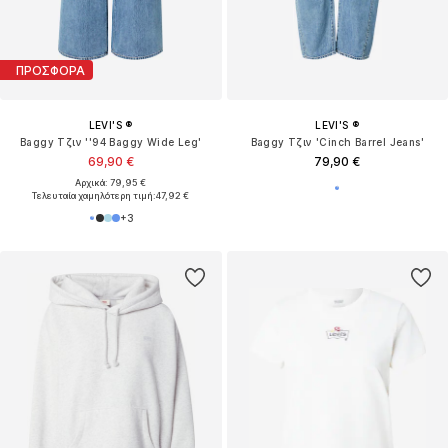
ΠΡΟΣΦΟΡΑ
LEVI'S ®
LEVI'S ®
Baggy Τζιν ''94 Baggy Wide Leg'
Baggy Τζιν 'Cinch Barrel Jeans'
69,90 €
79,90 €
Αρχικά: 79,95 €
Τελευταία χαμηλότερη τιμή:
47,92 €
+
3