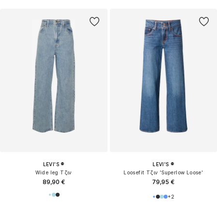
LEVI'S ®
LEVI'S ®
Wide leg Τζιν
Loosefit Τζιν 'Superlow Loose'
89,90 €
79,95 €
+
2