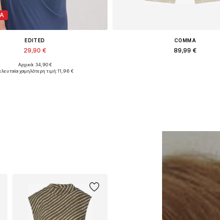
Α
EDITED
COMMA
29,90 €
89,99 €
Αρχικά: 34,90 €
Διαθέσιμα μεγέθη: 1
Διαθέσιμα μεγέθη: 30-31
ελευταία χαμηλότερη τιμή:
11,96 €
ροσθήκη στο καλάθι
Προσθήκη στο καλά