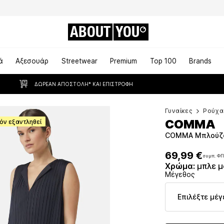
ABOUT
YOU
ά
Αξεσουάρ
Streetwear
Premium
Top 100
Brands
ΔΩΡΕΆΝ ΑΠΟΣΤΟΛΉ* ΚΑΙ ΕΠΙΣΤΡΟΦΉ
Γυναίκες
Ρούχα
COMMA
όν εξαντληθεί
COMMA Μπλούζα
69,99 €
συμπ. Φ
69,99 €
συμπ. Φ
Χρώμα
:
μπλε 
Μέγεθος
Επιλέξτε μέγ