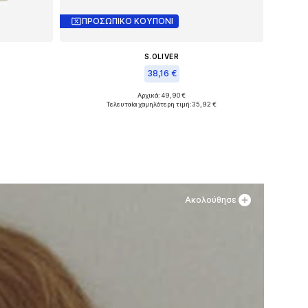
ΠΡΟΣΩΠΙΚΟ ΚΟΥΠΟΝΙ
S.OLIVER
38,16 €
Αρχικά: 49,90 €
Διαθέσιμα μεγέθη: 36, 37, 40
Τελευταία χαμηλότερη τιμή:
35,92 €
θι
Προσθήκη στο καλάθι
Ακολούθησε