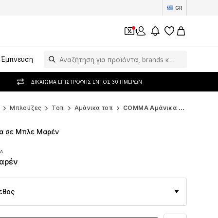
GR
1
Έμπνευση
ΔΙΚΑΊΩΜΑ ΕΠΙΣΤΡΟΦΉΣ ΕΝΤΌΣ 30 ΗΜΕΡΏΝ
Μπλούζες
Τοπ
Αμάνικα τοπ
COMMA Αμάνικα τοπ
 σε Μπλε Μαρέν
ΠΑ
ΠΑ
μαρέν
εθος