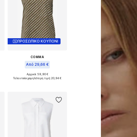
ΠΡΟΣΩΠΙΚΟ ΚΟΥΠΟΝΙ
COMMA
Από 29,66 €
XL
Αρχικά: 59,90 €
Διαθέσιμο σε πολλά μεγέθη
Τελευταία χαμηλότερη τιμή:
20,94 €
Προσθήκη στο καλάθι