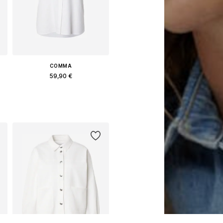
COMMA
59,90 €
μα μεγέθη: XS, L, XXL, XXXL
Διαθέσιμα μεγέθη: S, L, XL
Προσθήκη στο καλάθι