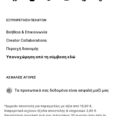
ΡΟΎΧΑ
ΕΞΥΠΗΡΈΤΗΣΗ ΠΕΛΑΤΏΝ
ΝΕΑ
Trending
Φορέματα
Τζιν
Βοήθεια & Επικοινωνία
Μπλούζες
Παντελόνια
Creator Collaborations
Μπουφάν
Πουλόβερ και πλεκτά
Περιοχή διανομής
Εσώρουχα
Πουκάμισα και τουνίκ
Υπαναχώρηση από τη σύμβαση εδώ
Παλτό
Φούστες
Μαγιό
Φούτερ
Μπλέιζερ
Ολόσωμες φόρμες
ΑΣΦΑΛΕΊΣ ΑΓΟΡΈΣ
Μεγάλα μεγέθη
Μόδα εγκυμοσύνης
Περιστάσεις
Aποκλειστικά
Τα προσωπικά σας δεδομένα είναι ασφαλή μαζί μας
Upcycled
*Δωρεάν αποστολή για παραγγελίες με αξία από 19,90 €,
ΠΑΠΟΎΤΣΙΑ
διαφορετικά ισχύουν έξοδα αποστολής & υπηρεσιών 2,90 €.
Χαμηλότερη συνολική τιμή των τελευταίων 30 ημερών πριν από τη