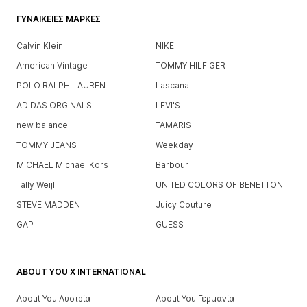
ΓΥΝΑΙΚΕΊΕΣ ΜΆΡΚΕΣ
Calvin Klein
NIKE
American Vintage
TOMMY HILFIGER
POLO RALPH LAUREN
Lascana
ADIDAS ORGINALS
LEVI'S
new balance
TAMARIS
TOMMY JEANS
Weekday
MICHAEL Michael Kors
Barbour
Tally Weijl
UNITED COLORS OF BENETTON
STEVE MADDEN
Juicy Couture
GAP
GUESS
ABOUT YOU X INTERNATIONAL
About You Αυστρία
About You Γερμανία