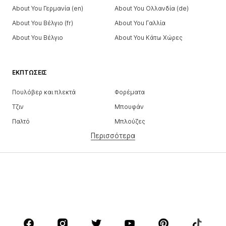
About You Γερμανία (en)
About You Ολλανδία (de)
About You Βέλγιο (fr)
About You Γαλλία
About You Βέλγιο
About You Κάτω Χώρες
ΕΚΠΤΏΣΕΙΣ
Πουλόβερ και πλεκτά
Φορέματα
Τζιν
Μπουφάν
Παλτό
Μπλούζες
Περισσότερα
Παντελόνια
Εσώρουχα
Φούστες
Πουκάμισα και τουνίκ
Φούτερ
Μπλέιζερ
Μαγιό
Ολόσωμες φόρμες
Μεγάλα μεγέθη
Μόδα εγκυμοσύνης
Παπούτσια
Αθλητικά
Αξεσουάρ
Premium