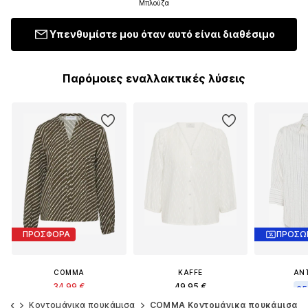
Μπλούζα
Υπενθυμίστε μου όταν αυτό είναι διαθέσιμο
Παρόμοιες εναλλακτικές λύσεις
ΠΡΟΣΦΟΡΑ
COMMA
KAFFE
AN
34,99 €
49,95 €
65
Αρχικά: 69,99 €
υνίκ
Κοντομάνικα πουκάμισα
COMMA Κοντομάνικα πουκάμισα
Αρχικά