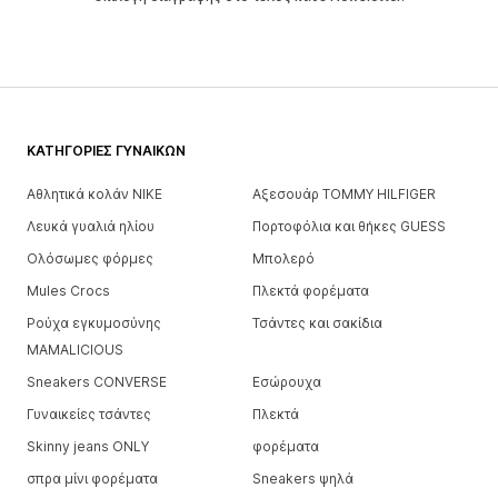
ΚΑΤΗΓΟΡΊΕΣ ΓΥΝΑΙΚΏΝ
Αθλητικά κολάν NIKE
Αξεσουάρ TOMMY HILFIGER
Λευκά γυαλιά ηλίου
Πορτοφόλια και θήκες GUESS
Ολόσωμες φόρμες
Μπολερό
Mules Crocs
Πλεκτά φορέματα
Ρούχα εγκυμοσύνης
Τσάντες και σακίδια
MAMALICIOUS
Sneakers CONVERSE
Εσώρουχα
Γυναικείες τσάντες
Πλεκτά
Skinny jeans ONLY
φορέματα
σπρα μίνι φορέματα
Sneakers ψηλά