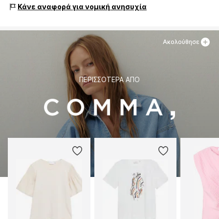
s.Oliver Str. 1
Κάνε αναφορά για νομική ανησυχία
DE-97228 Rottendorf
DE
info@soliver.com
Ακολούθησε
ΠΕΡΙΣΣΌΤΕΡΑ ΑΠΌ