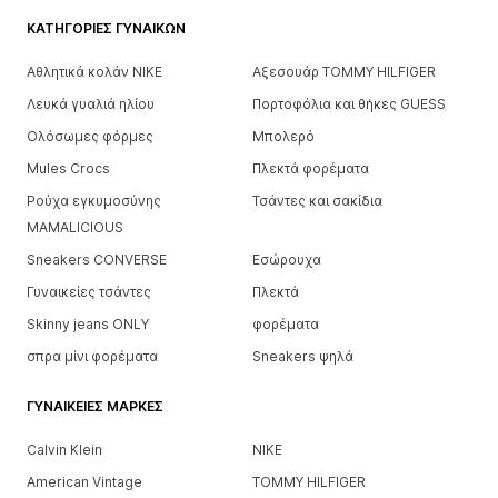
ΚΑΤΗΓΟΡΊΕΣ ΓΥΝΑΙΚΏΝ
Αθλητικά κολάν NIKE
Αξεσουάρ TOMMY HILFIGER
Λευκά γυαλιά ηλίου
Πορτοφόλια και θήκες GUESS
Ολόσωμες φόρμες
Μπολερό
Mules Crocs
Πλεκτά φορέματα
Ρούχα εγκυμοσύνης
Τσάντες και σακίδια
MAMALICIOUS
Sneakers CONVERSE
Εσώρουχα
Γυναικείες τσάντες
Πλεκτά
Skinny jeans ONLY
φορέματα
σπρα μίνι φορέματα
Sneakers ψηλά
ΓΥΝΑΙΚΕΊΕΣ ΜΆΡΚΕΣ
Calvin Klein
NIKE
American Vintage
TOMMY HILFIGER