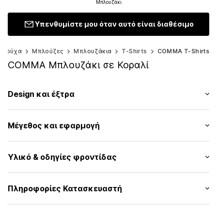
Μπλουζάκι
Υπενθυμίστε μου όταν αυτό είναι διαθέσιμο
Ρούχα
Μπλούζες
Μπλουζάκια
T-Shirts
COMMA T-Shirts
COMMA Μπλουζάκι σε Κοραλί
Design και έξτρα
Μονόχρωμα
Μέγεθος και εφαρμογή
Ζέρσεϊ
Λαιμόκοψη V
Μήκος μανικιού: Μανίκι ένα τέταρτο
Γαζωμένο στρίφωμα/άκρη
Υλικό & οδηγίες φροντίδας
Μήκος: Μήκος κανονικό
Μαλακή λαβή
Εφαρμογή: Κανονική εφαρμογή
Αριθμός Αντικειμένου.
CMM99k1001000003
Υλικό: 100% Βισκόζη
Πληροφορίες Κατασκευαστή
Πίνακας μεγεθών
Χώρα προέλευσης: Τουρκία
s. Oliver Sales GmbH & Co. KG__