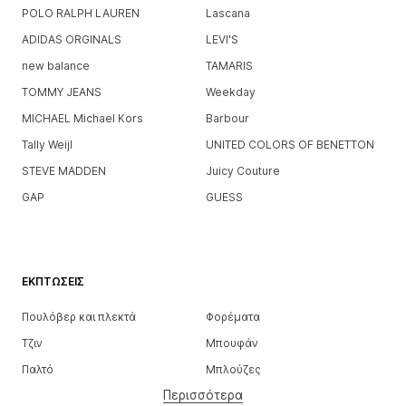
POLO RALPH LAUREN
Lascana
ADIDAS ORGINALS
LEVI'S
new balance
TAMARIS
TOMMY JEANS
Weekday
MICHAEL Michael Kors
Barbour
Tally Weijl
UNITED COLORS OF BENETTON
STEVE MADDEN
Juicy Couture
GAP
GUESS
ΕΚΠΤΏΣΕΙΣ
Πουλόβερ και πλεκτά
Φορέματα
Τζιν
Μπουφάν
Παλτό
Μπλούζες
Περισσότερα
Παντελόνια
Εσώρουχα