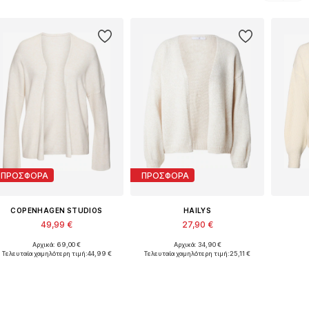
ΠΡΟΣΦΟΡΑ
ΠΡΟΣΦΟΡΑ
COPENHAGEN STUDIOS
HAILYS
49,99 €
27,90 €
Αρχικά: 69,00 €
Αρχικά: 34,90 €
Διαθέσιμα μεγέθη: XS-S, M, L
Διαθέσιμα μεγέθη: M-L, L-XL
Διαθέσ
Τελευταία χαμηλότερη τιμή:
44,99 €
Τελευταία χαμηλότερη τιμή:
25,11 €
Προσθήκη στο καλάθι
Προσθήκη στο καλάθι
Προσ