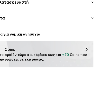
βάκι
Κατασκευαστή
ανο
ών
επτή πλέξη
ή
reier GmbH & Co. KG
: Κίνα
ητα
ένου.
CMM9g9e001000001
f
m
νά συνδετήρες
ά για νομική ανησυχία
Coins
το προϊόν τώρα και κέρδισε έως και 
+70
 Coins που 
αργυρώσεις σε εκπτώσεις.