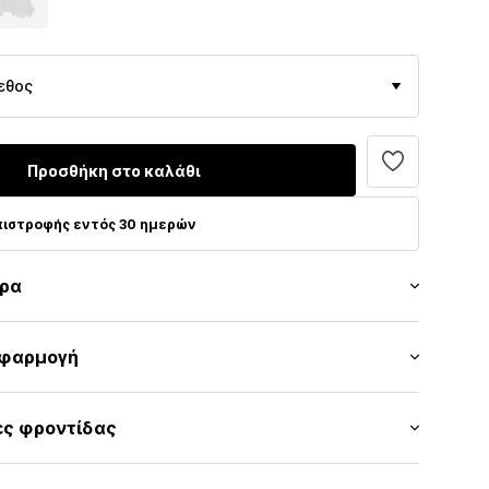
εθος
Προσθήκη στο καλάθι
πιστροφής εντός 30 ημερών
τρα
εφαρμογή
διο
ύ: Μανίκι τρία τέταρτα
ρίφωμα/άκρη
ες φροντίδας
 κανονικό
λαρή εφαρμογή
ο