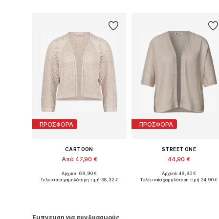
ΠΡΟΣΦΟΡΑ
ΠΡΟΣΦΟΡΑ
CARTOON
STREET ONE
Από 47,90 €
44,90 €
Αρχικά: 69,90 €
Αρχικά: 49,90 €
Διαθέσιμα μεγέθη: XS, M, L, XL, XXL, XXXL
Διαθέσιμο σε πολλά μεγέθη
Τελευταία χαμηλότερη τιμή:
38,32 €
Τελευταία χαμηλότερη τιμή:
34,90 €
Προσθήκη στο καλάθι
Προσθήκη στο καλάθι
Έμπνευση για συνδυασμούς