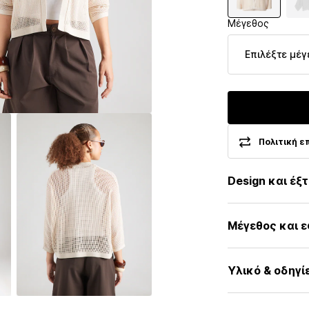
Μέγεθος
Επιλέξτε μέγ
Πολιτική ε
Design και έξ
Μονόχρωμα
Μέγεθος και 
Πλεκτά
Διάτρητο σχέ
Μήκος μανικιο
Γαζωμένο στ
Υλικό & οδηγί
Μήκος: Μήκος
Μανσέτα ριπ
Εφαρμογή: Χα
Χωρίς κλείσιμ