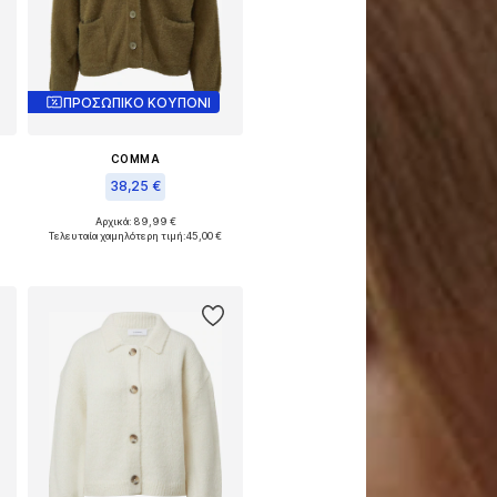
ΠΡΟΣΩΠΙΚΟ ΚΟΥΠΟΝΙ
COMMA
38,25 €
Αρχικά: 89,99 €
α μεγέθη: XS, S, M, L, XL, XXL
Διαθέσιμα μεγέθη: XS, S, M, L, XL
Τελευταία χαμηλότερη τιμή:
45,00 €
Προσθήκη στο καλάθι