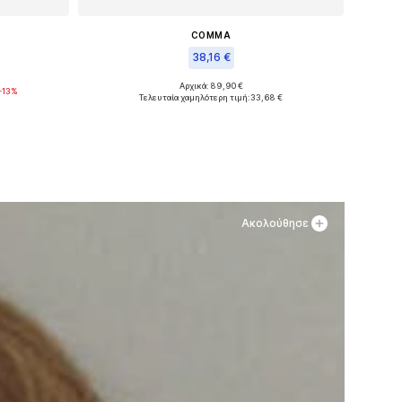
COMMA
38,16 €
L
Αρχικά: 89,90 €
-13%
Διαθέσιμα μεγέθη: 27-28, 30-31
Τελευταία χαμηλότερη τιμή:
33,68 €
θι
Προσθήκη στο καλάθι
Ακολούθησε