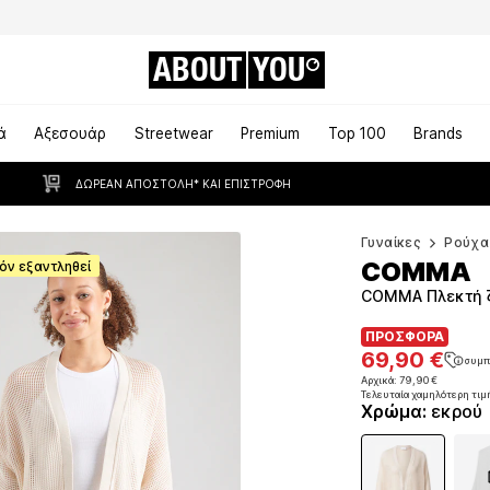
ABOUT
YOU
ά
Αξεσουάρ
Streetwear
Premium
Top 100
Brands
ΔΩΡΕΆΝ ΑΠΟΣΤΟΛΉ* ΚΑΙ ΕΠΙΣΤΡΟΦΉ
Γυναίκες
Ρούχα
COMMA
όν εξαντληθεί
COMMA Πλεκτή ζ
ΠΡΟΣΦΟΡΑ
ΠΡΟΣΦΟΡΑ
69,90 €
συμπ
69,90 €
συμπ
Αρχικά: 79,90 €
Τελευταία χαμηλότερη τιμ
Αρχικά: 79,90 €
Χρώμα
:
εκρού
Τελευταία χαμηλότερη τιμ