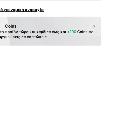
GmbH & Co. KG__
ς: Τουρκία
ά για νομική ανησυχία
dorf
m
Coins
το προϊόν τώρα και κέρδισε έως και 
+100
 Coins που 
αργυρώσεις σε εκπτώσεις.