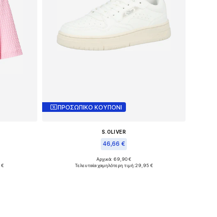
ΠΡΟΣΩΠΙΚΟ ΚΟΥΠΟΝΙ
S.OLIVER
46,66 €
Αρχικά: 69,90 €
 XXL
Διαθέσιμα μεγέθη: 37, 40, 42
 €
Τελευταία χαμηλότερη τιμή:
29,95 €
θι
Προσθήκη στο καλάθι