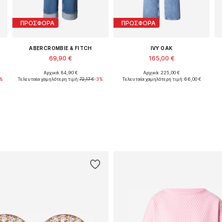
ΠΡΟΣΦΟΡΑ
ΠΡΟΣΦΟΡΑ
ABERCROMBIE & FITCH
IVY OAK
69,90 €
165,00 €
Αρχικά: 84,90 €
Αρχικά: 225,00 €
Διαθέσιμο σε πολλά μεγέθη
Διαθέσιμα μεγέθη: 27-28, 29, 30-31, 32-34
%
Τελευταία χαμηλότερη τιμή:
72,17 €
-3%
Τελευταία χαμηλότερη τιμή:
66,00 €
Προσθήκη στο καλάθι
Προσθήκη στο καλάθι