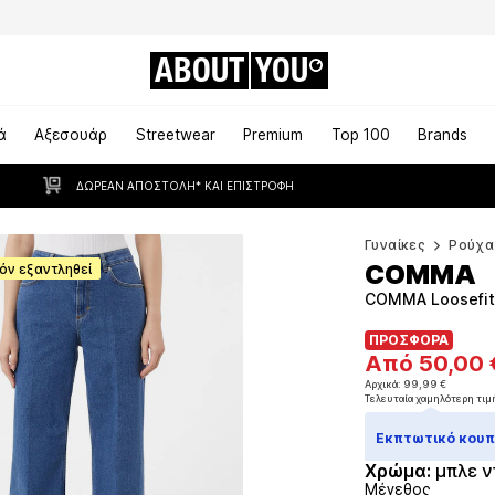
ABOUT
YOU
ά
Αξεσουάρ
Streetwear
Premium
Top 100
Brands
ΔΩΡΕΆΝ ΑΠΟΣΤΟΛΉ* ΚΑΙ ΕΠΙΣΤΡΟΦΉ
Γυναίκες
Ρούχα
COMMA
όν εξαντληθεί
COMMA Loosefit 
ΠΡΟΣΦΟΡΑ
ΠΡΟΣΦΟΡΑ
Από 50,00 
Από 50,00 
Αρχικά: 99,99 €
Τελευταία χαμηλότερη τιμ
Αρχικά: 99,99 €
Τελευταία χαμηλότερη τιμ
Εκπτωτικό κουπό
Χρώμα
:
μπλε ν
Μέγεθος