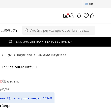
GR
1
Έμπνευση
ΔΙΚΑΊΩΜΑ ΕΠΙΣΤΡΟΦΉΣ ΕΝΤΌΣ 30 ΗΜΕΡΏΝ
Τζιν
Boyfriend
COMMA Boyfriend
Τζιν σε Μπλε Ντένιμ
€
συμπ. ΦΠΑ
€
συμπ. ΦΠΑ
ή:
45,00 €
ή:
45,00 €
νι. Εξοικονόμησε έως και 15%🎉
τένιμ