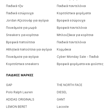
Παιδικά τζιν
Παιδικά παντελόνια
Παιδικά εσώρουχα
Κοριτσίστικα φορέματα
Jordan Αξεσουάρ για αγόρια
Βρεφικά εσώρουχα
Πουκάμισα για μωρά
Βρεφικά παντελόνια
Sneakers για κορίτσια
Μπλουζάκια για κορίτσια
Βρεφικά παπούτσια
Παιδικά παντελόνια
Αθλητικά παπούτσια για αγόρια
Κορμάκια
Πουκάμισα για αγόρια
Cyber Monday Sale - Παιδιά
Κοριτσίστικα sneakers
Βρεφικά φορέματα και φούστες
ΠΑΙΔΙΚΈΣ ΜΆΡΚΕΣ
GAP
THE NORTH FACE
Polo Ralph Lauren
DIESEL
ADIDAS ORIGINALS
GANT
LEMON BERET
Lacoste