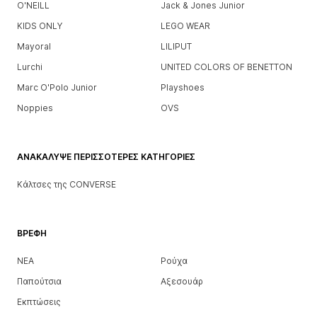
O'NEILL
Jack & Jones Junior
KIDS ONLY
LEGO WEAR
Mayoral
LILIPUT
Lurchi
UNITED COLORS OF BENETTON
Marc O'Polo Junior
Playshoes
Noppies
OVS
ΑΝΑΚΆΛΥΨΕ ΠΕΡΙΣΣΌΤΕΡΕΣ ΚΑΤΗΓΟΡΊΕΣ
Κάλτσες της CONVERSE
ΒΡΈΦΗ
ΝΕΑ
Ρούχα
Παπούτσια
Αξεσουάρ
Εκπτώσεις