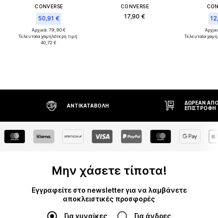
CONVERSE
CONVERSE
CON
17,90 €
50,91 €
12
Αρχικά: 79,90 €
Αρχικά
Τελευταία χαμηλότερη τιμή:
Τελευταία χαμη
40,72 €
ΔΩΡΕΆΝ ΑΠΟ
ΑΝΤΙΚΑΤΑΒΟΛΉ
ΕΠΙΣΤΡΟΦΉ
Μην χάσετε τίποτα!
Εγγραφείτε στο newsletter για να λαμβάνετε
αποκλειστικές προσφορές
Για γυναίκες
Για άνδρες