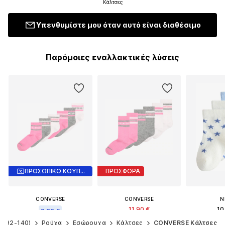
Κάλτσες
Υπενθυμίστε μου όταν αυτό είναι διαθέσιμο
Παρόμοιες εναλλακτικές λύσεις
ΠΡΟΣΩΠΙΚΟ ΚΟΥΠΟΝΙ
ΠΡΟΣΦΟΡΑ
CONVERSE
CONVERSE
N
11,90 €
10
9,26 €
Αρχικά: 15,90 €
γ. 92-140)
Ρούχα
Εσώρουχα
Κάλτσες
CONVERSE Κάλτσες
Αρχικά: 15,90 €