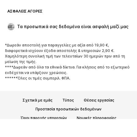
ΑΣΦΑΛΕΊΣ ΑΓΟΡΈΣ
Τα προσωπικά σας δεδομένα είναι ασφαλή μαζί μας
*Δωρεάν αποστολή για παραγγελίες με αξία από 19,90 €,
διαφορετικά ισχύουν έξοδα αποστολής & υπηρεσιών 2,90 €.
Χαμηλότερη συνολική τιμή των τελευταίων 30 ημερών πριν από τη
μείωση της τιμής.
****Δωρεάν από όλα τα εθνικά δίκτυα. Για κλήσεις από το εξωτερικό
ενδέχεται να υπάρξουν χρεώσεις.
******Όλες οι τιμές συμπεριλ. ΦΠΑ.
Σχετικά με εμάς
Τύπος
Θέσεις εργασίας
Προστασία προσωπικών δεδομένων
Όροι παροχής υπηρεσιών
Νομικές πληροφορίες
Προσβασιμότητα
Ασφάλεια Προϊόντων
© 2026 ABOUT YOU SE & Co. KG