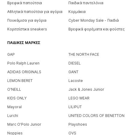
Βρεφικά παπούτσια
Παιδικά παντελόνια
Αθλητικά παπούτσια για αγόρια
Κορμάκια
Πουκάμισα για αγόρια
Cyber Monday Sale - Παιδιά
Κοριτσίστικα sneakers
Βρεφικά φορέματα και φούστες
ΠΑΙΔΙΚΈΣ ΜΆΡΚΕΣ
GAP
THE NORTH FACE
Polo Ralph Lauren
DIESEL
ADIDAS ORIGINALS
GANT
LEMON BERET
Lacoste
O'NEILL
Jack & Jones Junior
KIDS ONLY
LEGO WEAR
Mayoral
LILIPUT
Lurchi
UNITED COLORS OF BENETTON
Marc O'Polo Junior
Playshoes
Noppies
OVS