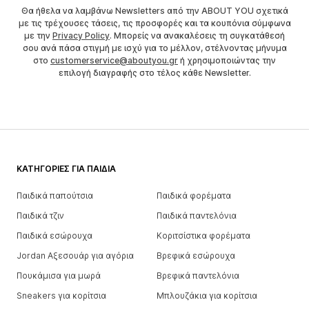
Θα ήθελα να λαμβάνω Newsletters από την ABOUT YOU σχετικά
με τις τρέχουσες τάσεις, τις προσφορές και τα κουπόνια σύμφωνα
με την
Privacy Policy
. Μπορείς να ανακαλέσεις τη συγκατάθεσή
σου ανά πάσα στιγμή με ισχύ για το μέλλον, στέλνοντας μήνυμα
στο
customerservice@aboutyou.gr
ή χρησιμοποιώντας την
επιλογή διαγραφής στο τέλος κάθε Newsletter.
ΚΑΤΗΓΟΡΊΕΣ ΓΙΑ ΠΑΙΔΙΆ
Παιδικά παπούτσια
Παιδικά φορέματα
Παιδικά τζιν
Παιδικά παντελόνια
Παιδικά εσώρουχα
Κοριτσίστικα φορέματα
Jordan Αξεσουάρ για αγόρια
Βρεφικά εσώρουχα
Πουκάμισα για μωρά
Βρεφικά παντελόνια
Sneakers για κορίτσια
Μπλουζάκια για κορίτσια