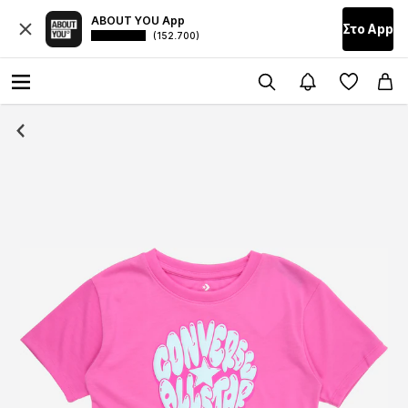
ABOUT YOU App
Στο Αpp
(152.700)