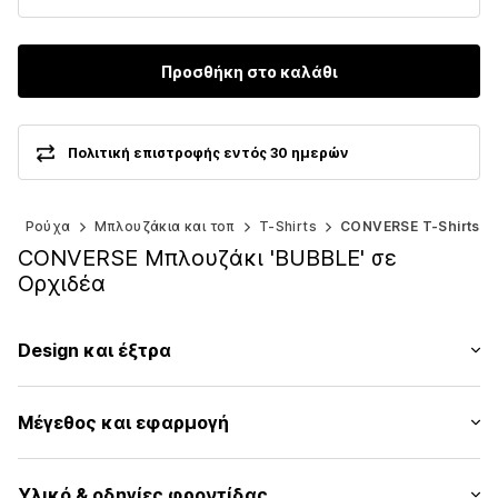
Προσθήκη στο καλάθι
Πολιτική επιστροφής εντός 30 ημερών
)
Ρούχα
Μπλουζάκια και τοπ
T-Shirts
CONVERSE T-Shirts
CONVERSE Μπλουζάκι 'BUBBLE' σε
Ορχιδέα
Design και έξτρα
Εκτύπωση λογοτύπου
Μέγεθος και εφαρμογή
Ζέρσεϊ
Στρόγγυλη λαιμόκοψη
Μήκος μανικιού: Μανίκι ένα τέταρτο
Γαζωμένο στρίφωμα/άκρη
Υλικό & οδηγίες φροντίδας