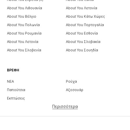
About You Λιθουανία
About You Λετονία
About You Βέλγιο
About You Κάτω Χώρες
About You Πολωνία
About You Πορτογαλία
About You Ρουμανία
About You Εσθονία
About You Λετονία
About You Σλοβακία
About You Σλοβενία
About You Σουηδία
ΒΡΈΦΗ
ΝΕΑ
Ρούχα
Παπούτσια
Αξεσουάρ
Εκπτώσεις
Περισσότερα
ΚΟΡΊΤΣΙΑ
Παιδιά (Μεγ. 92-140)
Έφηβοι (Μεγ. 140-176)