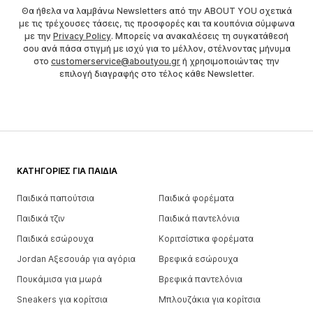
Θα ήθελα να λαμβάνω Newsletters από την ABOUT YOU σχετικά
με τις τρέχουσες τάσεις, τις προσφορές και τα κουπόνια σύμφωνα
με την
Privacy Policy
. Μπορείς να ανακαλέσεις τη συγκατάθεσή
σου ανά πάσα στιγμή με ισχύ για το μέλλον, στέλνοντας μήνυμα
στο
customerservice@aboutyou.gr
ή χρησιμοποιώντας την
επιλογή διαγραφής στο τέλος κάθε Newsletter.
ΚΑΤΗΓΟΡΊΕΣ ΓΙΑ ΠΑΙΔΙΆ
Παιδικά παπούτσια
Παιδικά φορέματα
Παιδικά τζιν
Παιδικά παντελόνια
Παιδικά εσώρουχα
Κοριτσίστικα φορέματα
Jordan Αξεσουάρ για αγόρια
Βρεφικά εσώρουχα
Πουκάμισα για μωρά
Βρεφικά παντελόνια
Sneakers για κορίτσια
Μπλουζάκια για κορίτσια