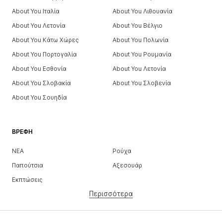
About You Ιταλία
About You Λιθουανία
About You Λετονία
About You Βέλγιο
About You Κάτω Χώρες
About You Πολωνία
About You Πορτογαλία
About You Ρουμανία
About You Εσθονία
About You Λετονία
About You Σλοβακία
About You Σλοβενία
About You Σουηδία
ΒΡΈΦΗ
ΝΕΑ
Ρούχα
Παπούτσια
Αξεσουάρ
Εκπτώσεις
Περισσότερα
ΚΟΡΊΤΣΙΑ
Παιδιά (Μεγ. 92-140)
Έφηβοι (Μεγ. 140-176)