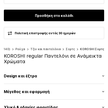
Προσθήκη στο καλάθι
Πολιτική επιστροφής εντός 30 ημερών
92-140)
Ρούχα
Τζιν και παντελόνια
Σορτς
KOROSHI Σορτς
KOROSHI regular Παντελόνι σε Ανάμεικτα
Χρώματα
Design και έξτρα
Λουλουδάτο/φλοράλ
Μέγεθος και εφαρμογή
Βαμβάκι
Συσκευασία: Πακέτο 2 τεμαχίων
Αριθμός Αντικειμένου.
KRI3410001000001
Υλικό & οδηγίες φροντίδας