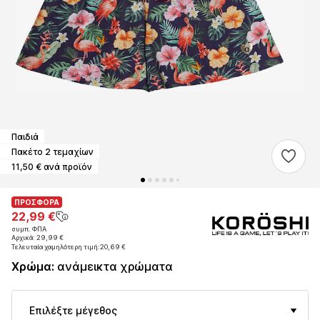
Παιδιά
Πακέτο 2 τεμαχίων
11,50 € ανά προϊόν
ΠΡΟΣΦΟΡΑ
ΠΡΟΣΦΟΡΑ
ΠΡΟΣΦΟΡΑ
22,99 €
22,99 €
22,99 €
συμπ. ΦΠΑ
συμπ. ΦΠΑ
συμπ. ΦΠΑ
Αρχικά: 29,99 €
Αρχικά: 29,99 €
Αρχικά: 29,99 €
Τελευταία χαμηλότερη τιμή:
Τελευταία χαμηλότερη τιμή:
Τελευταία χαμηλότερη τιμή:
20,69 €
20,69 €
20,69 €
Χρώμα
:
ανάμεικτα χρώματα
Επιλέξτε μέγεθος