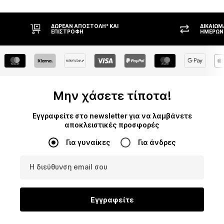
ΔΩΡΕΆΝ ΑΠΟΣΤΟΛΉ* ΚΑΙ
ΔΙΚΑΊΩΜΑ Ε
ΕΠΙΣΤΡΟΦΉ
ΗΜΕΡΏΝ
Μην χάσετε τίποτα!
Εγγραφείτε στο newsletter για να λαμβάνετε
αποκλειστικές προσφορές
Για γυναίκες
Για άνδρες
Η διεύθυνση email σου
Εγγραφείτε