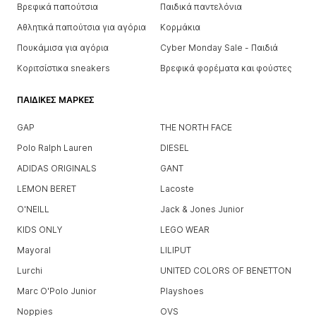
Βρεφικά παπούτσια
Παιδικά παντελόνια
Αθλητικά παπούτσια για αγόρια
Κορμάκια
Πουκάμισα για αγόρια
Cyber Monday Sale - Παιδιά
Κοριτσίστικα sneakers
Βρεφικά φορέματα και φούστες
ΠΑΙΔΙΚΈΣ ΜΆΡΚΕΣ
GAP
THE NORTH FACE
Polo Ralph Lauren
DIESEL
ADIDAS ORIGINALS
GANT
LEMON BERET
Lacoste
O'NEILL
Jack & Jones Junior
KIDS ONLY
LEGO WEAR
Mayoral
LILIPUT
Lurchi
UNITED COLORS OF BENETTON
Marc O'Polo Junior
Playshoes
Noppies
OVS