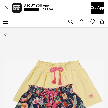
ABOUT YOU App
Στο Αpp
(152.700)