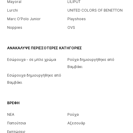
Mayoral
LILIPUT
Lurchi
UNITED COLORS OF BENETTON
Marc O'Polo Junior
Playshoes
Noppies
OVS
ΑΝΑΚΆΛΥΨΕ ΠΕΡΙΣΣΌΤΕΡΕΣ ΚΑΤΗΓΟΡΊΕΣ
Εσώρουχα - σε μπλε χρώμα
Ρούχα δημιουργήθηκε από
Βαμβάκι
Εσώρουχα δημιουργήθηκε από
Βαμβάκι
ΒΡΈΦΗ
ΝΕΑ
Ρούχα
Παπούτσια
Αξεσουάρ
Εκπτώσεις