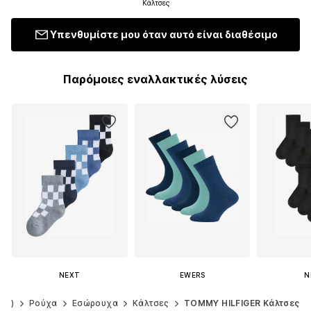
Κάλτσες
Υπενθυμίστε μου όταν αυτό είναι διαθέσιμο
Παρόμοιες εναλλακτικές λύσεις
NEXT
EWERS
N
Από 12,00 €
22,99 €
Από 
140)
Ρούχα
Εσώρουχα
Κάλτσες
TOMMY HILFIGER Κάλτσες
+
10