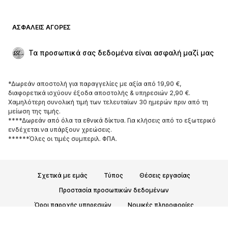
ΑΣΦΑΛΕΊΣ ΑΓΟΡΈΣ
Τα προσωπικά σας δεδομένα είναι ασφαλή μαζί μας
*Δωρεάν αποστολή για παραγγελίες με αξία από 19,90 €,
διαφορετικά ισχύουν έξοδα αποστολής & υπηρεσιών 2,90 €.
Χαμηλότερη συνολική τιμή των τελευταίων 30 ημερών πριν από τη
μείωση της τιμής.
****Δωρεάν από όλα τα εθνικά δίκτυα. Για κλήσεις από το εξωτερικό
ενδέχεται να υπάρξουν χρεώσεις.
******Όλες οι τιμές συμπεριλ. ΦΠΑ.
Σχετικά με εμάς
Τύπος
Θέσεις εργασίας
Προστασία προσωπικών δεδομένων
Όροι παροχής υπηρεσιών
Νομικές πληροφορίες
Προσβασιμότητα
Ασφάλεια Προϊόντων