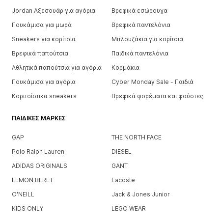
Jordan Αξεσουάρ για αγόρια
Βρεφικά εσώρουχα
Πουκάμισα για μωρά
Βρεφικά παντελόνια
Sneakers για κορίτσια
Μπλουζάκια για κορίτσια
Βρεφικά παπούτσια
Παιδικά παντελόνια
Αθλητικά παπούτσια για αγόρια
Κορμάκια
Πουκάμισα για αγόρια
Cyber Monday Sale - Παιδιά
Κοριτσίστικα sneakers
Βρεφικά φορέματα και φούστες
ΠΑΙΔΙΚΈΣ ΜΆΡΚΕΣ
GAP
THE NORTH FACE
Polo Ralph Lauren
DIESEL
ADIDAS ORIGINALS
GANT
LEMON BERET
Lacoste
O'NEILL
Jack & Jones Junior
KIDS ONLY
LEGO WEAR