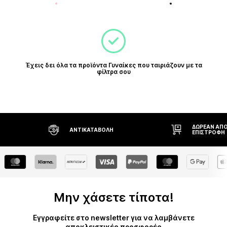
Έχεις δει όλα τα προϊόντα Γυναίκες που ταιριάζουν με τα
φίλτρα σου
ΔΩΡΕΆΝ ΑΠΟΣΤΟΛΉ* ΚΑΙ
ΔΙΚΑΊΩΜΑ Ε
ΕΠΙΣΤΡΟΦΉ
ΗΜΕΡΏΝ
Μην χάσετε τίποτα!
Εγγραφείτε στο newsletter για να λαμβάνετε
αποκλειστικές προσφορές