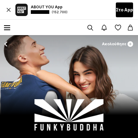
ABOUT YOU App
Στο Αpp
(152.700)
Ακολούθησε