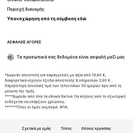
Μπουφάν
Πουλόβερ και πλεκτά
Περιοχή διανομής
Εσώρουχα
Πουκάμισα και τουνίκ
Υπαναχώρηση από τη σύμβαση εδώ
Παλτό
Φούστες
Μαγιό
Φούτερ
Μπλέιζερ
Ολόσωμες φόρμες
ΑΣΦΑΛΕΊΣ ΑΓΟΡΈΣ
Μεγάλα μεγέθη
Μόδα εγκυμοσύνης
Περιστάσεις
Aποκλειστικά
Τα προσωπικά σας δεδομένα είναι ασφαλή μαζί μας
Upcycled
*Δωρεάν αποστολή για παραγγελίες με αξία από 19,90 €,
ΠΑΠΟΎΤΣΙΑ
διαφορετικά ισχύουν έξοδα αποστολής & υπηρεσιών 2,90 €.
Χαμηλότερη συνολική τιμή των τελευταίων 30 ημερών πριν από τη
ΝΕΑ
Trending
μείωση της τιμής.
****Δωρεάν από όλα τα εθνικά δίκτυα. Για κλήσεις από το εξωτερικό
Sneakers
Μποτάκια
ενδέχεται να υπάρξουν χρεώσεις.
Γόβες και ψηλοτάκουνα
Μπότες
******Όλες οι τιμές συμπεριλ. ΦΠΑ.
Σανδάλια
Χαμηλά παπούτσια
Αθλητικά παπούτσια
Μπαλαρίνες
Σχετικά με εμάς
Τύπος
Θέσεις εργασίας
Mules
Παντόφλες