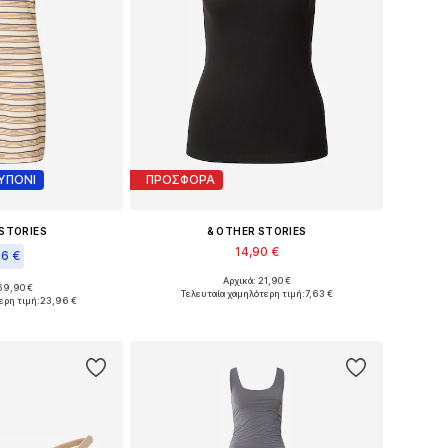
ΥΠΟΝΙ
ΠΡΟΣΦΟΡΑ
 STORIES
& OTHER STORIES
14,90 €
66 €
+
1
Αρχικά: 21,90 €
Διαθέσιμα μεγέθη: XS, S, M, L
69,90 €
: 34, 36, 38, 40
Τελευταία χαμηλότερη τιμή:
7,63 €
ερη τιμή:
23,96 €
Προσθήκη στο καλάθι
στο καλάθι