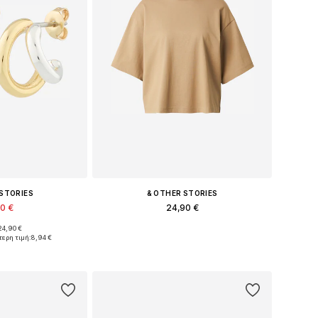
 STORIES
& OTHER STORIES
90 €
24,90 €
+
2
24,90 €
έθη: One Size
Διαθέσιμα μεγέθη: XS, S, M, L
τερη τιμή:
8,94 €
στο καλάθι
Προσθήκη στο καλάθι