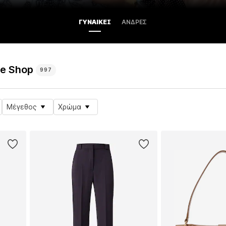
ΓΥΝΑΊΚΕΣ
ΆΝΔΡΕΣ
ne Shop
997
Μέγεθος
Χρώμα