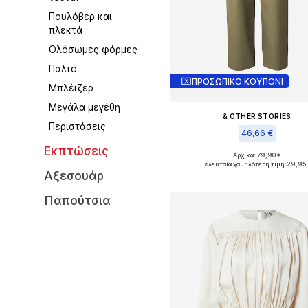
Πουλόβερ και
πλεκτά
Ολόσωμες φόρμες
Παλτό
ΠΡΟΣΩΠΙΚΟ ΚΟΥΠΟΝΙ
Μπλέιζερ
Μεγάλα μεγέθη
& OTHER STORIES
Περιστάσεις
46,66 €
Εκπτώσεις
Αρχικά: 79,90 €
Διαθέσιμα μεγέθη: 34, 36, 38, 40
Τελευταία χαμηλότερη τιμή:
29,95
Αξεσουάρ
Προσθήκη στο καλάθ
Παπούτσια