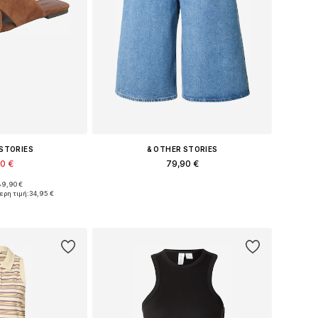
 STORIES
& OTHER STORIES
90 €
79,90 €
89,90 €
36, 37, 38, 39, 40
Διαθέσιμο σε πολλά μεγέθη
ερη τιμή:
34,95 €
στο καλάθι
Προσθήκη στο καλάθι