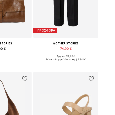
ΠΡΟΣΦΟΡΑ
 STORIES
& OTHER STORIES
00 €
74,90 €
Αρχικά: 89,90 €
έθη: One Size
Διαθέσιμα μεγέθη: 34, 36, 38, 40, 42
Τελευταία χαμηλότερη τιμή:
67,41 €
στο καλάθι
Προσθήκη στο καλάθι