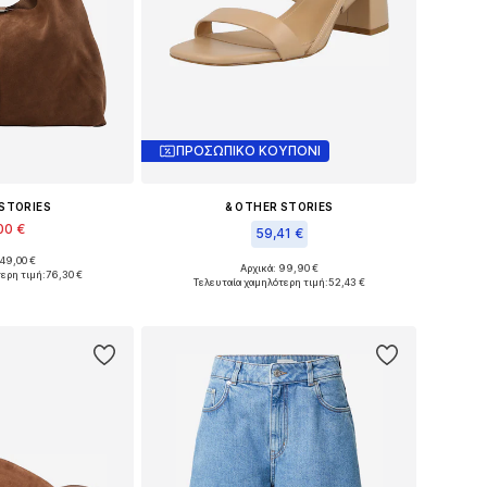
ΠΡΟΣΩΠΙΚΟ ΚΟΥΠΟΝΙ
 STORIES
& OTHER STORIES
00 €
59,41 €
149,00 €
έθη: One Size
Αρχικά: 99,90 €
ερη τιμή:
76,30 €
Διαθέσιμα μεγέθη: 37, 38, 39, 40, 41
Τελευταία χαμηλότερη τιμή:
52,43 €
στο καλάθι
Προσθήκη στο καλάθι