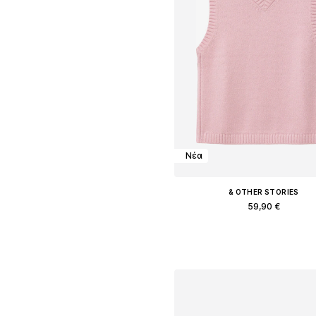
Νέα
& OTHER STORIES
59,90 €
Διαθέσιμα μεγέθη: XS, S, M, 
Προσθήκη στο καλάθ