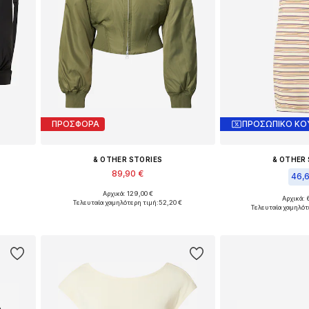
ΠΡΟΣΦΟΡΑ
ΠΡΟΣΩΠΙΚΟ ΚΟ
& OTHER STORIES
& OTHER
89,90 €
46,
Αρχικά: 129,00 €
0, 85
Διαθέσιμα μεγέθη: XS, S, M, L
Αρχικά: 
Τελευταία χαμηλότερη τιμή:
52,20 €
Διαθέσιμα μεγέθη
Τελευταία χαμηλότ
ι
Προσθήκη στο καλάθι
Προσθήκη 