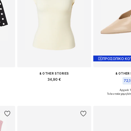
ΠΡΟΣΩΠΙΚΟ ΚΟ
& OTHER STORIES
& OTHER
34,90 €
72,
L
Διαθέσιμα μεγέθη: XS, S, M, L
Αρχικά: 
Διαθέσιμα μεγέθη: 
Τελευταία χαμηλότ
ι
Προσθήκη στο καλάθι
Προσθήκη 