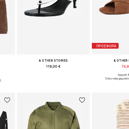
ΠΡΟΣΦΟΡΑ
& OTHER STORIES
& OTHER
119,00 €
74,
Αρχικά: 
Διαθέσιμα μεγέθη: 37, 38, 39, 40, 41
Διαθέσιμα μεγέθη: 
Τελευταία χαμηλότ
€
Προσθήκη στο καλάθι
Προσθήκη 
ι