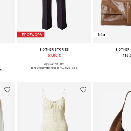
ΠΡΟΣΦΟΡΑ
Νέα
& OTHER STORIES
& OTHER
57,90 €
119,
Αρχικά: 79,00 €
Διαθέσιμα μεγέθη: 36, 38, 40, 42, 44
Διαθέσιμα μεγ
, 42
Τελευταία χαμηλότερη τιμή:
28,95 €
 €
Προσθήκη στο καλάθι
Προσθήκη 
ι