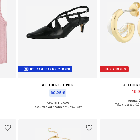
ΠΡΟΣΩΠΙΚΟ ΚΟΥΠΟΝΙ
ΠΡΟΣΦΟΡΑ
& OTHER STORIES
& OTHER
19,
89,25 €
Αρχικά: 
L
Διαθέσιμα μεγ
Αρχικά: 119,00 €
Διαθέσιμα μεγέθη: 36, 37, 38, 39, 40, 41
Τελευταία χαμηλό
Τελευταία χαμηλότερη τιμή:
42,00 €
ι
Προσθήκη 
Προσθήκη στο καλάθι