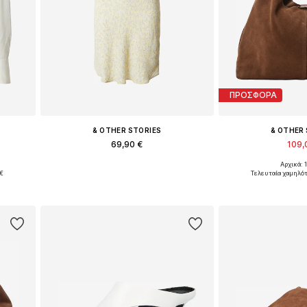
ΠΡΟΣΦΟΡΑ
& OTHER STORIES
& OTHER
69,90 €
109,
Αρχικά: 
Διαθέσιμα μεγέθη: 34, 36, 38, 40, 42
Διαθέσιμα μεγ
 €
Τελευταία χαμηλότ
ι
Προσθήκη στο καλάθι
Προσθήκη 