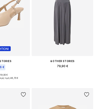
ΥΠΟΝΙ
 STORIES
& OTHER STORIES
79,90 €
16 €
Διαθέσιμα μεγέθη: 34, 36, 38, 40
119,00 €
37, 38, 39, 40, 41
ερη τιμή:
46,70 €
Προσθήκη στο καλάθι
στο καλάθι