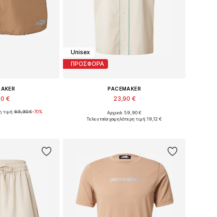
Unisex
ΠΡΟΣΦΟΡΑ
MAKER
PACEMAKER
90 €
23,90 €
η τιμή:
69,90 €
-70%
Αρχικά: 59,90 €
 L, XL, XXL, XXXL
Διαθέσιμα μεγέθη: L, XL
Τελευταία χαμηλότερη τιμή:
19,12 €
στο καλάθι
Προσθήκη στο καλάθι