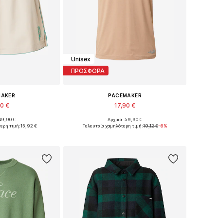
Unisex
ΠΡΟΣΦΟΡΑ
MAKER
PACEMAKER
90 €
17,90 €
49,90 €
Αρχικά: 59,90 €
γέθη: 36, 38
Διαθέσιμα μεγέθη: L, XL, XXL, XXXL
ερη τιμή:
15,92 €
Τελευταία χαμηλότερη τιμή:
19,12 €
-6%
στο καλάθι
Προσθήκη στο καλάθι