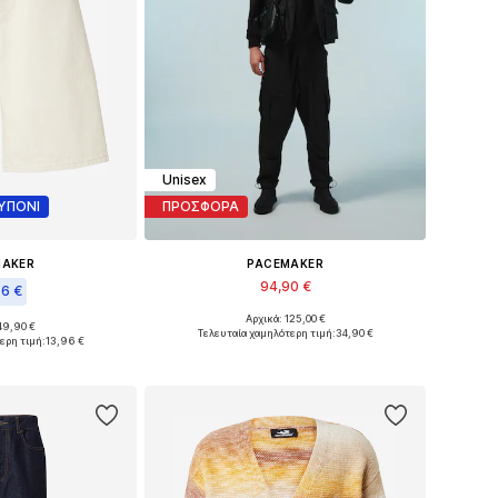
Unisex
ΥΠΟΝΙ
ΠΡΟΣΦΟΡΑ
MAKER
PACEMAKER
94,90 €
66 €
Αρχικά: 125,00 €
Διαθέσιμα μεγέθη: 44
49,90 €
: 32, 33, 34, 36
Τελευταία χαμηλότερη τιμή:
34,90 €
ερη τιμή:
13,96 €
Προσθήκη στο καλάθι
στο καλάθι