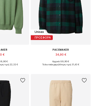
Unisex
ΠΡΟΣΦΟΡΑ
MAKER
PACEMAKER
90 €
34,90 €
69,90 €
Αρχικά: 89,90 €
θη: L, XL, XXL
Διαθέσιμα μεγέθη: L, XL, XXL
ερη τιμή:
22,32 €
Τελευταία χαμηλότερη τιμή:
31,43 €
στο καλάθι
Προσθήκη στο καλάθι