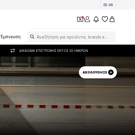
GR
1
Έμπνευση
ΔΙΚΑΊΩΜΑ ΕΠΙΣΤΡΟΦΉΣ ΕΝΤΌΣ 30 ΗΜΕΡΏΝ
ΑΚΟΛΟΎΘΗΣΕ