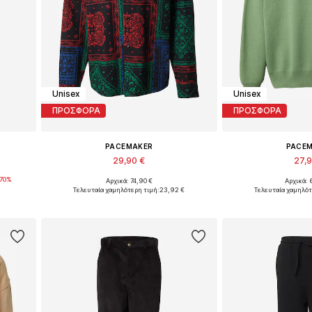
Unisex
Unisex
ΠΡΟΣΦΟΡΑ
ΠΡΟΣΦΟΡΑ
PACEMAKER
PACE
29,90 €
27,
-70%
Αρχικά: 74,90 €
Αρχικά: 
Διαθέσιμα μεγέθη: L, XL
Διαθέσιμα μεγέ
Τελευταία χαμηλότερη τιμή:
23,92 €
Τελευταία χαμηλότ
ι
Προσθήκη στο καλάθι
Προσθήκη 