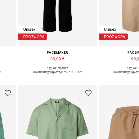
Unisex
Unisex
ΠΡΟΣΦΟΡΑ
ΠΡΟΣΦΟΡΑ
PACEMAKER
PACE
39,90 €
99,
Αρχικά: 79,90 €
Αρχικά: 
42, 44
Διαθέσιμα μεγέθη: 34, 38, 40, 42
Διαθέσιμα μεγέθη
€
Τελευταία χαμηλότερη τιμή:
21,96 €
Τελευταία χαμηλότ
ι
Προσθήκη στο καλάθι
Προσθήκη 