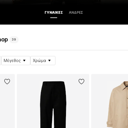
ΓΥΝΑΊΚΕΣ
ΆΝΔΡΕΣ
hop
39
Μέγεθος
Χρώμα