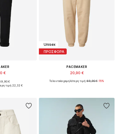
Unisex
ΠΡΟΣΦΟΡΑ
MAKER
PACEMAKER
90 €
20,90 €
Τελευταία χαμηλότερη τιμή:
69,90 €
-70%
69,90 €
γέθη: 36, 38
Διαθέσιμα μεγέθη: 40, 42
ερη τιμή:
22,32 €
στο καλάθι
Προσθήκη στο καλάθι