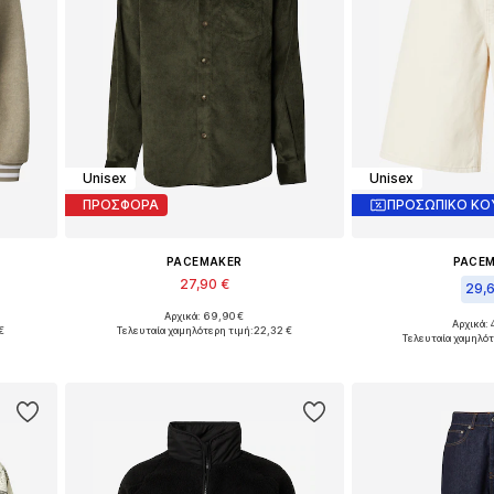
Unisex
Unisex
ΠΡΟΣΦΟΡΑ
ΠΡΟΣΩΠΙΚΟ ΚΟ
PACEMAKER
PACE
27,90 €
29,
Αρχικά: 69,90 €
L
Διαθέσιμα μεγέθη: L, XL
Αρχικά: 
€
Τελευταία χαμηλότερη τιμή:
22,32 €
Διαθέσιμα μεγέθη
Τελευταία χαμηλότ
ι
Προσθήκη στο καλάθι
Προσθήκη 