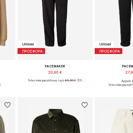
Unisex
Unisex
ΠΡΟΣΦΟΡΑ
ΠΡΟΣΦΟΡΑ
PACEMAKER
PACE
20,90 €
27,
Τελευταία χαμηλότερη τιμή:
69,90 €
-70%
Αρχικά: 
Διαθέσιμα μεγέθη: 40, 42, 44
Διαθέσιμα με
€
Τελευταία χαμηλότ
ι
Προσθήκη στο καλάθι
Προσθήκη 