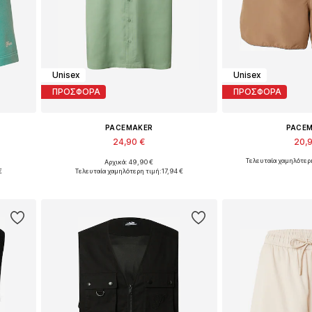
Unisex
Unisex
ΠΡΟΣΦΟΡΑ
ΠΡΟΣΦΟΡΑ
PACEMAKER
PACE
24,90 €
20,
Τελευταία χαμηλότερ
Αρχικά: 49,90 €
2
Διαθέσιμα μεγέθη: M, L, XL
Διαθέσιμα μεγέθη:
€
Τελευταία χαμηλότερη τιμή:
17,94 €
ι
Προσθήκη στο καλάθι
Προσθήκη 