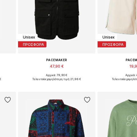
Unisex
Unisex
ΠΡΟΣΦΟΡΑ
ΠΡΟΣΦΟΡΑ
PACEMAKER
PACE
47,90 €
19,
Αρχικά: 79,90 €
Αρχικά: 
XXL
Διαθέσιμα μεγέθη: L, XL, XXL
Διαθέσιμα με
€
Τελευταία χαμηλότερη τιμή:
21,96 €
Τελευταία χαμηλότ
ι
Προσθήκη στο καλάθι
Προσθήκη 