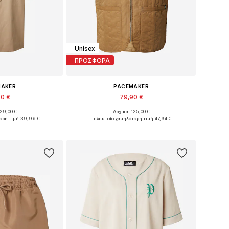
Unisex
ΠΡΟΣΦΟΡΑ
MAKER
PACEMAKER
90 €
79,90 €
129,00 €
Αρχικά: 125,00 €
: M, L, XL, XXL
Διαθέσιμα μεγέθη: M, L, XL, XXL, XXXL
ερη τιμή:
39,96 €
Τελευταία χαμηλότερη τιμή:
47,94 €
στο καλάθι
Προσθήκη στο καλάθι