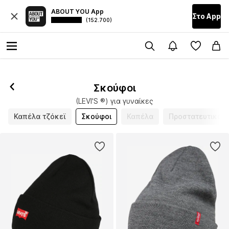
ABOUT YOU App
Στο Αpp
(152.700)
Σκούφοι
(LEVI'S ®) για γυναίκες
Καπέλα τζόκεϊ
Σκούφοι
Καπέλα
Προστατευτικά α