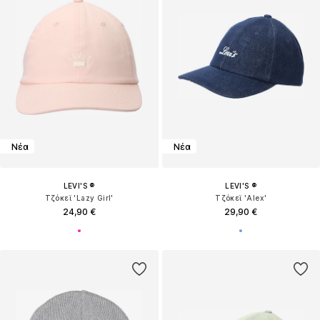
Νέα
Νέα
LEVI'S ®
LEVI'S ®
Τζόκεϊ 'Lazy Girl'
Τζόκεϊ 'Alex'
24,90 €
29,90 €