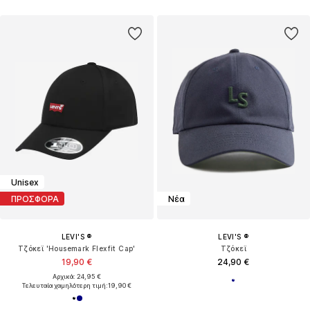
Unisex
ΠΡΟΣΦΟΡΑ
Νέα
LEVI'S ®
LEVI'S ®
Τζόκεϊ 'Housemark Flexfit Cap'
Τζόκεϊ
19,90 €
24,90 €
Αρχικά: 24,95 €
Τελευταία χαμηλότερη τιμή:
19,90 €