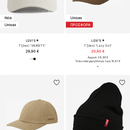
Νέα
Unisex
Unisex
ΠΡΟΣΦΟΡΑ
LEVI'S ®
LEVI'S ®
Τζόκεϊ 'VARSITY'
Τζόκεϊ 'Lazy Girl'
29,90 €
20,90 €
Αρχικά: 29,90 €
Τελευταία χαμηλότερη τιμή:
18,81 €