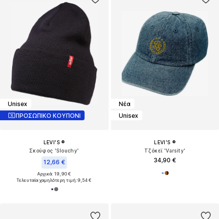
Unisex
Νέα
ΠΡΟΣΩΠΙΚΟ ΚΟΥΠΟΝΙ
Unisex
LEVI'S ®
LEVI'S ®
Σκούφος 'Slouchy'
Τζόκεϊ 'Varsity'
34,90 €
12,66 €
Αρχικά: 19,90 €
Τελευταία χαμηλότερη τιμή:
9,54 €