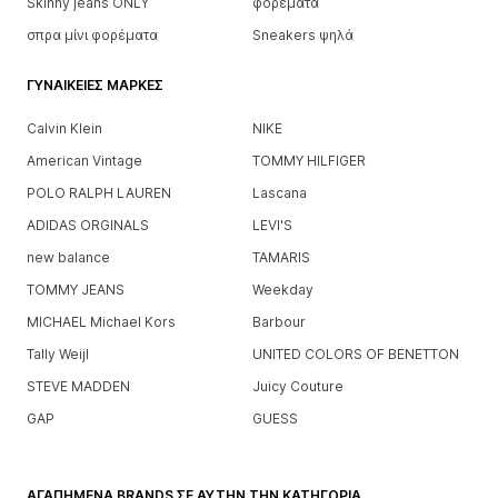
Skinny jeans ONLY
φορέματα
σπρα μίνι φορέματα
Sneakers ψηλά
ΓΥΝΑΙΚΕΊΕΣ ΜΆΡΚΕΣ
Calvin Klein
NIKE
American Vintage
TOMMY HILFIGER
POLO RALPH LAUREN
Lascana
ADIDAS ORGINALS
LEVI'S
new balance
TAMARIS
TOMMY JEANS
Weekday
MICHAEL Michael Kors
Barbour
Tally Weijl
UNITED COLORS OF BENETTON
STEVE MADDEN
Juicy Couture
GAP
GUESS
ΑΓΑΠΗΜΈΝΑ BRANDS ΣΕ ΑΥΤΉΝ ΤΗΝ ΚΑΤΗΓΟΡΊΑ