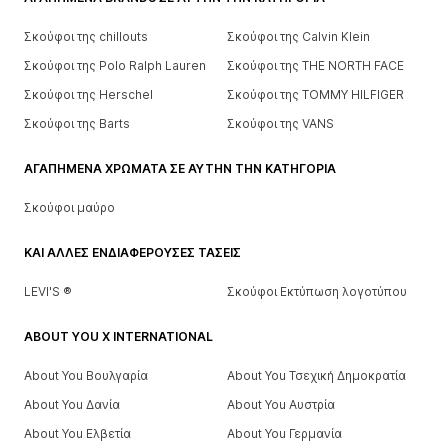
Σκούφοι της chillouts
Σκούφοι της Calvin Klein
Σκούφοι της Polo Ralph Lauren
Σκούφοι της THE NORTH FACE
Σκούφοι της Herschel
Σκούφοι της TOMMY HILFIGER
Σκούφοι της Barts
Σκούφοι της VANS
ΑΓΑΠΗΜΈΝΑ ΧΡΏΜΑΤΑ ΣΕ ΑΥΤΉΝ ΤΗΝ ΚΑΤΗΓΟΡΊΑ
Σκούφοι μαύρο
ΚΑΙ ΆΛΛΕΣ ΕΝΔΙΑΦΈΡΟΥΣΕΣ ΤΆΣΕΙΣ
LEVI'S ®
Σκούφοι Εκτύπωση λογοτύπου
ABOUT YOU X INTERNATIONAL
About You Βουλγαρία
About You Τσεχική Δημοκρατία
About You Δανία
About You Αυστρία
About You Ελβετία
About You Γερμανία