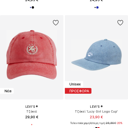
Unisex
Νέα
ΠΡΟΣΦΟΡΑ
LEVI'S ®
LEVI'S ®
Τζόκεϊ
Τζόκεϊ 'Lazy Girl Logo Cap'
29,90 €
23,90 €
Τελευταία χαμηλότερη τιμή:
29,90 €
-20%