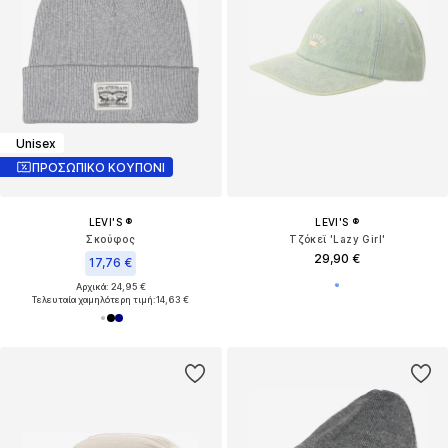
Unisex
ΠΡΟΣΩΠΙΚΟ ΚΟΥΠΟΝΙ
LEVI'S ®
LEVI'S ®
Σκούφος
Τζόκεϊ 'Lazy Girl'
29,90 €
17,76 €
Αρχικά: 24,95 €
Τελευταία χαμηλότερη τιμή:
14,63 €