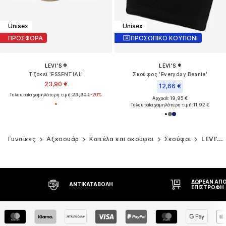
Unisex
Unisex
ΠΡΟΣΦΟΡΑ
ΠΡΟΣΩΠΙΚΟ ΚΟΥΠΟΝΙ
LEVI'S ®
LEVI'S ®
Τζόκεϊ 'ESSENTIAL'
Σκούφος 'Everyday Beanie'
23,90 €
12,66 €
Τελευταία χαμηλότερη τιμή:
29,90 €
-20%
Αρχικά: 19,95 €
Τελευταία χαμηλότερη τιμή:
11,92 €
Γυναίκες
Αξεσουάρ
Καπέλα και σκούφοι
Σκούφοι
LEVI'S ®
ΔΩΡΕΆΝ ΑΠΟΣΤΟΛΉ* ΚΑΙ
ΔΙΚΑΊΩΜΑ Ε
ΕΠΙΣΤΡΟΦΉ
ΗΜΕΡΏΝ