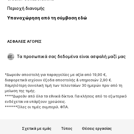
Μπουφάν
Πουλόβερ και πλεκτά
Περιοχή διανομής
Εσώρουχα
Πουκάμισα και τουνίκ
Υπαναχώρηση από τη σύμβαση εδώ
Παλτό
Φούστες
Μαγιό
Φούτερ
Μπλέιζερ
Ολόσωμες φόρμες
ΑΣΦΑΛΕΊΣ ΑΓΟΡΈΣ
Μεγάλα μεγέθη
Μόδα εγκυμοσύνης
Περιστάσεις
Aποκλειστικά
Τα προσωπικά σας δεδομένα είναι ασφαλή μαζί μας
Upcycled
*Δωρεάν αποστολή για παραγγελίες με αξία από 19,90 €,
ΠΑΠΟΎΤΣΙΑ
διαφορετικά ισχύουν έξοδα αποστολής & υπηρεσιών 2,90 €.
Χαμηλότερη συνολική τιμή των τελευταίων 30 ημερών πριν από τη
ΝΕΑ
Trending
μείωση της τιμής.
****Δωρεάν από όλα τα εθνικά δίκτυα. Για κλήσεις από το εξωτερικό
Sneakers
Μποτάκια
ενδέχεται να υπάρξουν χρεώσεις.
Γόβες και ψηλοτάκουνα
Μπότες
******Όλες οι τιμές συμπεριλ. ΦΠΑ.
Σανδάλια
Χαμηλά παπούτσια
Αθλητικά παπούτσια
Μπαλαρίνες
Σχετικά με εμάς
Τύπος
Θέσεις εργασίας
Mules
Παντόφλες