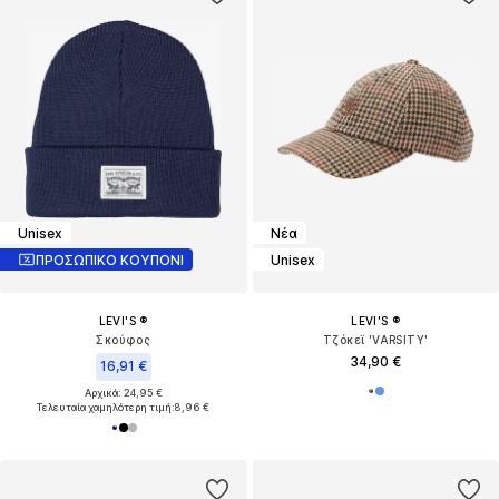
Unisex
Νέα
ΠΡΟΣΩΠΙΚΟ ΚΟΥΠΟΝΙ
Unisex
LEVI'S ®
LEVI'S ®
Σκούφος
Τζόκεϊ 'VARSITY'
34,90 €
16,91 €
Αρχικά: 24,95 €
Τελευταία χαμηλότερη τιμή:
8,96 €