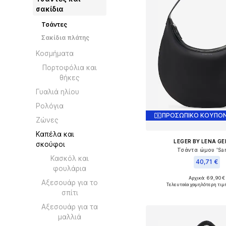
σακίδια
Τσάντες
Σακίδια πλάτης
Κοσμήματα
Πορτοφόλια και
θήκες
Γυαλιά ηλίου
Ρολόγια
ΠΡΟΣΩΠΙΚΟ ΚΟΥΠΟΝ
Ζώνες
Καπέλα και
LEGER BY LENA G
σκούφοι
Τσάντα ώμου 'Sar
Κασκόλ και
40,71 €
φουλάρια
Αρχικά: 69,90 €
Διαθέσιμα μεγέθη: O
Αξεσουάρ για το
Τελευταία χαμηλότερη τιμ
σπίτι
Προσθήκη στο κ
Αξεσουάρ για τα
μαλλιά