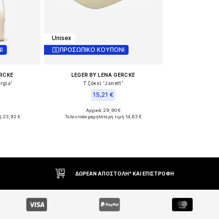
Unisex
Ι
ΠΡΟΣΩΠΙΚΟ ΚΟΥΠΟΝΙ
ERCKE
LEGER BY LENA GERCKE
rgia'
Τζόκεϊ 'Janett'
15,21 €
Αρχικά: 29,90 €
ne Size
Διαθέσιμα μεγέθη: 55-60
ή:
23,92 €
Τελευταία χαμηλότερη τιμή:
14,63 €
αλάθι
Προσθήκη στο καλάθι
ΔΙΚΑΊΩΜΑ ΕΠΙΣΤΡΟΦΉΣ ΕΝΤΌΣ 30 ΗΜΕΡΏΝ