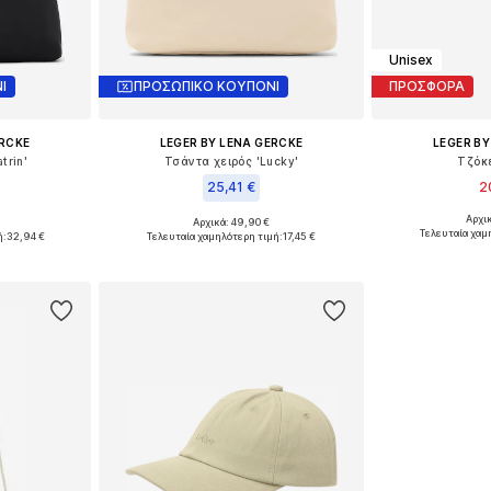
Unisex
Ι
ΠΡΟΣΩΠΙΚΟ ΚΟΥΠΟΝΙ
ΠΡΟΣΦΟΡΑ
ERCKE
LEGER BY LENA GERCKE
LEGER BY
trin'
Τσάντα χειρός 'Lucky'
Τζόκε
25,41 €
2
Αρχι
Αρχικά: 49,90 €
Διαθέσιμα
ne Size
Διαθέσιμα μεγέθη: One Size
Τελευταία χαμ
ή:
32,94 €
Τελευταία χαμηλότερη τιμή:
17,45 €
Προσθήκη
αλάθι
Προσθήκη στο καλάθι