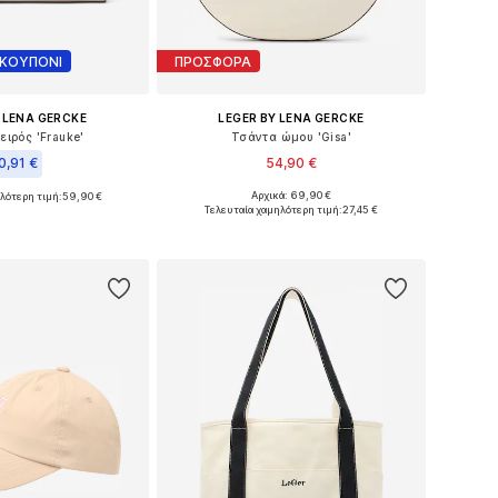
 ΚΟΥΠΟΝΙ
ΠΡΟΣΦΟΡΑ
 LENA GERCKE
LEGER BY LENA GERCKE
ειρός 'Frauke'
Τσάντα ώμου 'Gisa'
0,91 €
54,90 €
Αρχικά: 69,90 €
λότερη τιμή:
59,90 €
Διαθέσιμα μεγέθη: One Size
μεγέθη: One Size
Τελευταία χαμηλότερη τιμή:
27,45 €
Προσθήκη στο καλάθι
 στο καλάθι