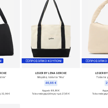
Ι
ΠΡΟΣΩΠΙΚΟ ΚΟΥΠΟΝΙ
ΠΡΟΣΩΠΙΚΟ
ERCKE
LEGER BY LENA GERCKE
LEGER BY
trin'
Μεγάλη τσάντα 'Nia'
Τσάντα χ
46,66 €
2
Αρχικά: 69,90 €
Αρχι
ne Size
Διαθέσιμα μεγέθη: One Size
Διαθέσιμα 
ή:
32,94 €
Τελευταία χαμηλότερη τιμή:
27,45 €
Τελευταία χαμ
αλάθι
Προσθήκη στο καλάθι
Προσθήκη