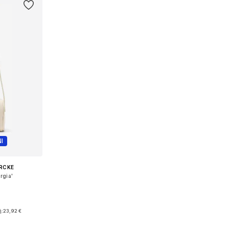
Ι
ERCKE
rgia'
ne Size
ή:
23,92 €
αλάθι