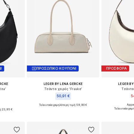
Ι
ΠΡΟΣΩΠΙΚΟ ΚΟΥΠΟΝΙ
ΠΡΟΣΦΟΡΑ
ERCKE
LEGER BY LENA GERCKE
LEGER BY
ina'
Τσάντα χειρός 'Frauke'
Τσάντα
50,91 €
5
Αρχι
Τελευταία χαμηλότερη τιμή:
59,90 €
Διαθέσιμα 
ne Size
Διαθέσιμα μεγέθη: One Size
Τελευταία χαμ
ή:
23,95 €
Προσθήκη
αλάθι
Προσθήκη στο καλάθι