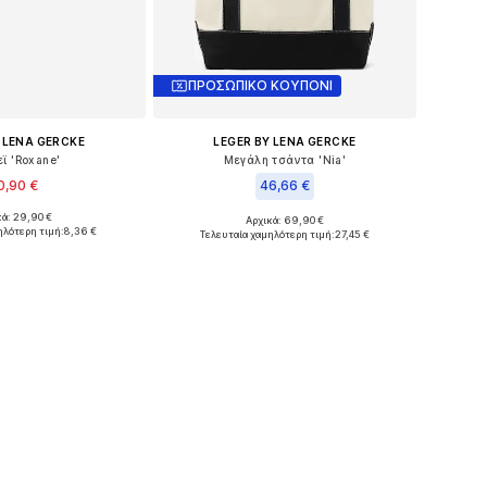
ΠΡΟΣΩΠΙΚΟ ΚΟΥΠΟΝΙ
 LENA GERCKE
LEGER BY LENA GERCKE
ϊ 'Roxane'
Μεγάλη τσάντα 'Nia'
0,90 €
46,66 €
κά: 29,90 €
Αρχικά: 69,90 €
 μεγέθη: 55-60
Διαθέσιμα μεγέθη: One Size
ηλότερη τιμή:
8,36 €
Τελευταία χαμηλότερη τιμή:
27,45 €
 στο καλάθι
Προσθήκη στο καλάθι