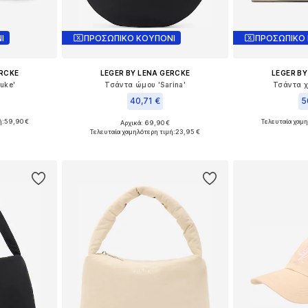
Ι
ΠΡΟΣΩΠΙΚΟ ΚΟΥΠΟΝΙ
ΠΡΟΣΩΠΙΚΟ
ERCKE
LEGER BY LENA GERCKE
LEGER BY
uke'
Τσάντα ώμου 'Sarina'
Τσάντα χ
40,71 €
5
ή:
59,90 €
Τελευταία χαμη
Αρχικά: 69,90 €
ne Size
Διαθέσιμα μεγέθη: One Size
Διαθέσιμα 
Τελευταία χαμηλότερη τιμή:
23,95 €
αλάθι
Προσθήκη στο καλάθι
Προσθήκη