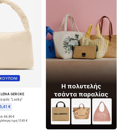
 ΚΟΥΠΟΝΙ
Η πολυτελής
τσάντα παραλίας
 LENA GERCKE
ειρός 'Lucky'
5,41 €
κά: 49,90 €
μεγέθη: One Size
ηλότερη τιμή:
17,45 €
 στο καλάθι