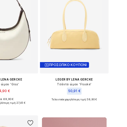
ΠΡΟΣΩΠΙΚΟ ΚΟΥΠΟΝΙ
 LENA GERCKE
LEGER BY LENA GERCKE
 ώμου 'Gisa'
Τσάντα ώμου 'Frauke'
4,90 €
50,91 €
κά: 69,90 €
Τελευταία χαμηλότερη τιμή:
59,90 €
μεγέθη: One Size
Διαθέσιμα μεγέθη: One Size
ηλότερη τιμή:
27,45 €
 στο καλάθι
Προσθήκη στο καλάθι