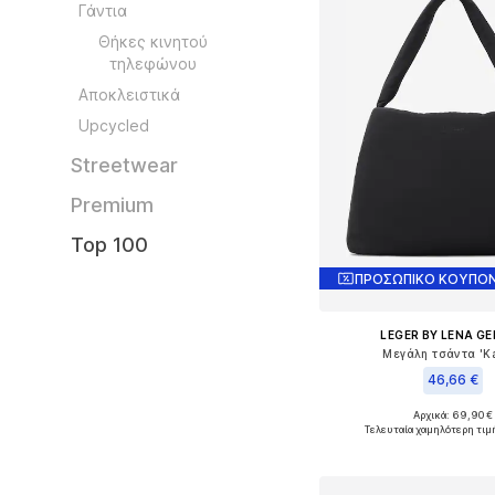
Γάντια
Θήκες κινητού
τηλεφώνου
Αποκλειστικά
Upcycled
Streetwear
Premium
Top 100
ΠΡΟΣΩΠΙΚΟ ΚΟΥΠΟΝ
LEGER BY LENA G
Μεγάλη τσάντα 'Ka
46,66 €
Αρχικά: 69,90 €
Διαθέσιμα μεγέθη: O
Τελευταία χαμηλότερη τιμ
Προσθήκη στο κ