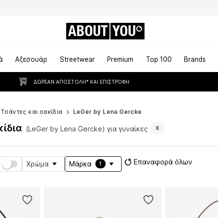
ABOUT
YOU
ά
Αξεσουάρ
Streetwear
Premium
Top 100
Brands
ΔΩΡΕΆΝ ΑΠΟΣΤΟΛΉ* ΚΑΙ ΕΠΙΣΤΡΟΦΉ
Τσάντες και σακίδια
LeGer by Lena Gercke
κίδια
(LeGer by Lena Gercke) για γυναίκες
8
Επαναφορά όλων
Χρώμα
Μάρκα
1