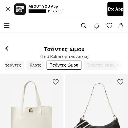
ABOUT YOU App
Στο Αpp
(152.700)
Τσάντες ώμου
(Ted Baker) για γυναίκες
ες τσάντες
Κλατς
Τσάντες ώμου
Τσάντες επαγγελματ