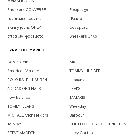
MAMALICIOUS
Sneakers CONVERSE
Εσώρουχα
Γυναικείες τσάντες
Πλεκτά
Skinny jeans ONLY
φορέματα
σπρα μίνι φορέματα
Sneakers ψηλά
ΓΥΝΑΙΚΕΊΕΣ ΜΆΡΚΕΣ
Calvin Klein
NIKE
American Vintage
TOMMY HILFIGER
POLO RALPH LAUREN
Lascana
ADIDAS ORGINALS
LEVI'S
new balance
TAMARIS
TOMMY JEANS
Weekday
MICHAEL Michael Kors
Barbour
Tally Weijl
UNITED COLORS OF BENETTON
STEVE MADDEN
Juicy Couture