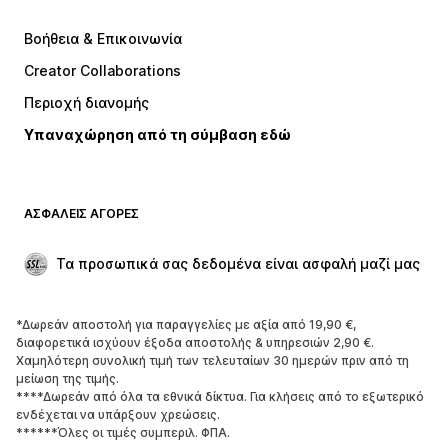
Φορέματα
Τζιν
Βοήθεια & Επικοινωνία
Μπλούζες
Παντελόνια
Creator Collaborations
Μπουφάν
Πουλόβερ και πλεκτά
Περιοχή διανομής
Εσώρουχα
Πουκάμισα και τουνίκ
Υπαναχώρηση από τη σύμβαση εδώ
Παλτό
Φούστες
Μαγιό
Φούτερ
Μπλέιζερ
Ολόσωμες φόρμες
ΑΣΦΑΛΕΊΣ ΑΓΟΡΈΣ
Μεγάλα μεγέθη
Μόδα εγκυμοσύνης
Περιστάσεις
Aποκλειστικά
Τα προσωπικά σας δεδομένα είναι ασφαλή μαζί μας
Upcycled
*Δωρεάν αποστολή για παραγγελίες με αξία από 19,90 €,
ΠΑΠΟΎΤΣΙΑ
διαφορετικά ισχύουν έξοδα αποστολής & υπηρεσιών 2,90 €.
Χαμηλότερη συνολική τιμή των τελευταίων 30 ημερών πριν από τη
ΝΕΑ
Trending
μείωση της τιμής.
****Δωρεάν από όλα τα εθνικά δίκτυα. Για κλήσεις από το εξωτερικό
Sneakers
Μποτάκια
ενδέχεται να υπάρξουν χρεώσεις.
Γόβες και ψηλοτάκουνα
Μπότες
******Όλες οι τιμές συμπεριλ. ΦΠΑ.