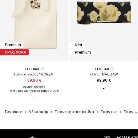
Premium
Νέα
ΠΡΟΣΦΟΡΑ
Premium
TED BAKER
TED BAKER
Τσάντα χειρός 'ROSEEM'
Κλατς 'MALLIAA'
59,90 €
99,90 €
Αρχικά: 69,90 €
Τελευταία χαμηλότερη τιμή:
59,90 €
Γυναίκες
Αξεσουάρ
Τσάντες και σακίδια
Τσάντες
Τσάντες ώμου
ΔΩΡΕΆΝ ΑΠΟΣΤΟΛΉ* ΚΑΙ
ΔΙΚΑΊΩΜΑ Ε