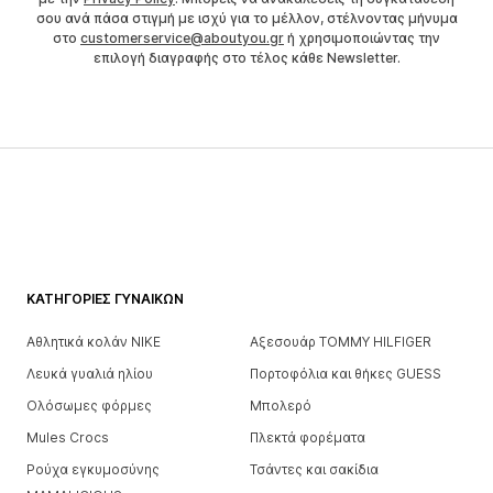
σου ανά πάσα στιγμή με ισχύ για το μέλλον, στέλνοντας μήνυμα
στο
customerservice@aboutyou.gr
ή χρησιμοποιώντας την
επιλογή διαγραφής στο τέλος κάθε Newsletter.
ΚΑΤΗΓΟΡΊΕΣ ΓΥΝΑΙΚΏΝ
Αθλητικά κολάν NIKE
Αξεσουάρ TOMMY HILFIGER
Λευκά γυαλιά ηλίου
Πορτοφόλια και θήκες GUESS
Ολόσωμες φόρμες
Μπολερό
Mules Crocs
Πλεκτά φορέματα
Ρούχα εγκυμοσύνης
Τσάντες και σακίδια