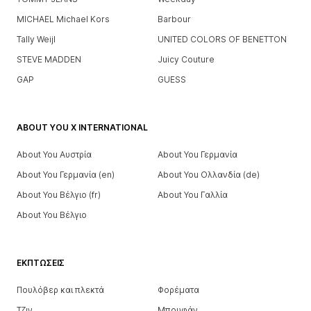
MICHAEL Michael Kors
Barbour
Tally Weijl
UNITED COLORS OF BENETTON
STEVE MADDEN
Juicy Couture
GAP
GUESS
ABOUT YOU X INTERNATIONAL
About You Αυστρία
About You Γερμανία
About You Γερμανία (en)
About You Ολλανδία (de)
About You Βέλγιο (fr)
About You Γαλλία
About You Βέλγιο
ΕΚΠΤΏΣΕΙΣ
Πουλόβερ και πλεκτά
Φορέματα
Τζιν
Μπουφάν