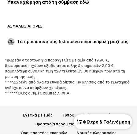
Υπαναχώρηση από τη σύμβαση εδώ
Παλτό
Φούστες
Μαγιό
Φούτερ
Μπλέιζερ
Ολόσωμες φόρμες
ΑΣΦΑΛΕΊΣ ΑΓΟΡΈΣ
Μεγάλα μεγέθη
Μόδα εγκυμοσύνης
Περιστάσεις
Aποκλειστικά
Τα προσωπικά σας δεδομένα είναι ασφαλή μαζί μας
Upcycled
*Δωρεάν αποστολή για παραγγελίες με αξία από 19,90 €,
ΠΑΠΟΎΤΣΙΑ
διαφορετικά ισχύουν έξοδα αποστολής & υπηρεσιών 2,90 €.
Χαμηλότερη συνολική τιμή των τελευταίων 30 ημερών πριν από τη
ΝΕΑ
Trending
μείωση της τιμής.
****Δωρεάν από όλα τα εθνικά δίκτυα. Για κλήσεις από το εξωτερικό
Sneakers
Μποτάκια
ενδέχεται να υπάρξουν χρεώσεις.
Γόβες και ψηλοτάκουνα
Μπότες
******Όλες οι τιμές συμπεριλ. ΦΠΑ.
Σανδάλια
Χαμηλά παπούτσια
Αθλητικά παπούτσια
Μπαλαρίνες
Σχετικά με εμάς
Τύπος
Θέσεις εργασίας
Mules
Παντόφλες
Φίλτρο & Ταξινόμηση
Προστασία προσωπικών δεδομένων
Σαγιονάρες
Αποκλειστικά
Όροι παροχής υπηρεσιών
Νομικές πληροφορίες