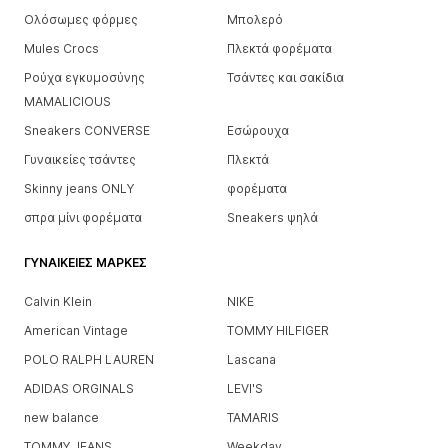
Ολόσωμες φόρμες
Μπολερό
Mules Crocs
Πλεκτά φορέματα
Ρούχα εγκυμοσύνης
Τσάντες και σακίδια
MAMALICIOUS
Sneakers CONVERSE
Εσώρουχα
Γυναικείες τσάντες
Πλεκτά
Skinny jeans ONLY
φορέματα
σπρα μίνι φορέματα
Sneakers ψηλά
ΓΥΝΑΙΚΕΊΕΣ ΜΆΡΚΕΣ
Calvin Klein
NIKE
American Vintage
TOMMY HILFIGER
POLO RALPH LAUREN
Lascana
ADIDAS ORGINALS
LEVI'S
new balance
TAMARIS
TOMMY JEANS
Weekday