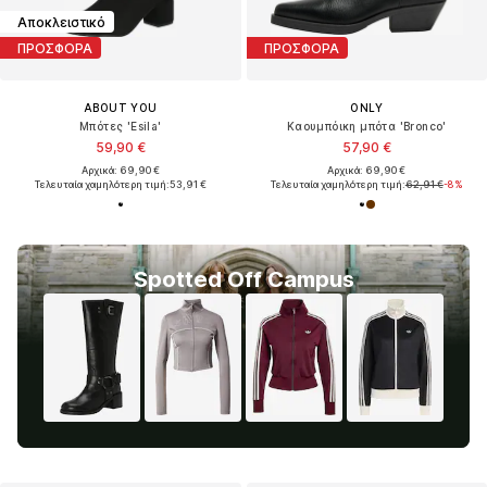
Αποκλειστικό
ΠΡΟΣΦΟΡΑ
ΠΡΟΣΦΟΡΑ
ABOUT YOU
ONLY
Μπότες 'Esila'
Καουμπόικη μπότα 'Bronco'
59,90 €
57,90 €
Αρχικά: 69,90 €
Αρχικά: 69,90 €
Τελευταία χαμηλότερη τιμή:
53,91 €
Τελευταία χαμηλότερη τιμή:
62,91 €
-8%
Spotted Off Campus