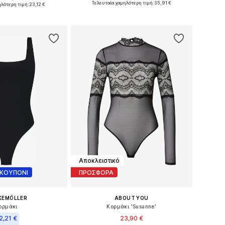
εγέθη: XS-S, S-M
Τελευταία χαμηλότερη τιμή:
35,91 €
ηλότερη τιμή:
23,12 €
Προσθήκη στο καλάθι
 στο καλάθι
Αποκλειστικό
 ΚΟΥΠΟΝΙ
ΠΡΟΣΦΟΡΑ
KEMÖLLER
ABOUT YOU
ορμάκι
Κορμάκι 'Susanne'
2,21 €
23,90 €