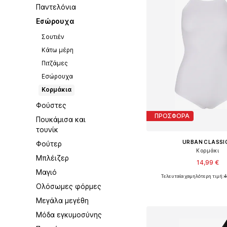
Παντελόνια
Εσώρουχα
Σουτιέν
Κάτω μέρη
Πιτζάμες
Εσώρουχα
Κορμάκια
Φούστες
ΠΡΟΣΦΟΡΑ
Πουκάμισα και
τουνίκ
URBAN CLASSI
Φούτερ
Κορμάκι
Μπλέιζερ
14,99 €
Μαγιό
Τελευταία χαμηλότερη τιμή:
4
Διαθέσιμα μεγέθη: XS, S
Ολόσωμες φόρμες
Προσθήκη στο κ
Μεγάλα μεγέθη
Μόδα εγκυμοσύνης