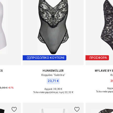
ΠΡΟΣΩΠΙΚΟ ΚΟΥΠΟΝΙ
ΠΡΟΣΦΟΡΑ
CS
HUNKEMÖLLER
MYLAVIE BY
Κορμάκι 'Sabrina'
Κ
23,71 €
3
5,99 €
-67%
Αρχι
Αρχικά: 39,90 €
, M, L, XL
Διαθέσιμα μεγέθη
Διαθέσιμα μεγέθη: XS, S, M, L
Τελευταία χαμ
Τελευταία χαμηλότερη τιμή:
22,32 €
αλάθι
Προσθήκη
Προσθήκη στο καλάθι