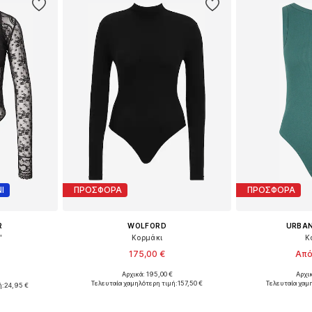
Ι
ΠΡΟΣΦΟΡΑ
ΠΡΟΣΦΟΡΑ
R
WOLFORD
URBAN
'
Κορμάκι
Κ
175,00 €
Από
Αρχικά: 195,00 €
Αρχι
Διαθέσιμα μεγέθη: XS, S, M, L
Διαθέσιμα μεγέθ
, M, L, XL
Τελευταία χαμηλότερη τιμή:
157,50 €
Τελευταία χαμ
ή:
24,95 €
Προσθήκη στο καλάθι
Προσθήκη
αλάθι