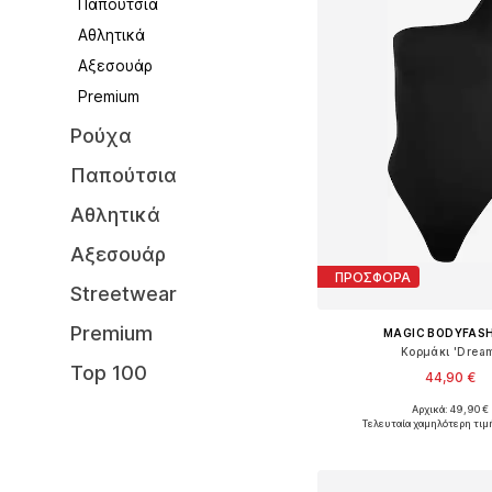
Παπούτσια
Αθλητικά
Αξεσουάρ
Premium
Ρούχα
Παπούτσια
Αθλητικά
Αξεσουάρ
ΠΡΟΣΦΟΡΑ
Streetwear
Premium
MAGIC BODYFAS
Κορμάκι 'Drea
Top 100
44,90 €
Αρχικά: 49,90 €
Διαθέσιμα μεγέθη: S, M, 
Τελευταία χαμηλότερη τιμ
Προσθήκη στο κ