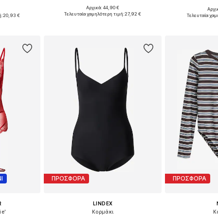
Αρχικά: 44,90 €
Αρχι
Διαθέσιμα μεγέθη: L
: M
Διαθέσι
Τελευταία χαμηλότερη τιμή:
27,92 €
ή:
20,93 €
Τελευταία χαμ
Προσθήκη στο καλάθι
αλάθι
Προσθήκη
Ι
ΠΡΟΣΦΟΡΑ
ΠΡΟΣΦΟΡΑ
R
LINDEX
ie'
Κορμάκι
Κ