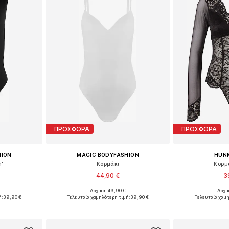
ΠΡΟΣΦΟΡΑ
ΠΡΟΣΦΟΡΑ
HION
MAGIC BODYFASHION
HUN
m'
Κορμάκι
Κορμά
44,90 €
3
Αρχικά: 49,90 €
Αρχι
L, XL, XXL
Διαθέσιμα μεγέθη: S, M, L, XL, XXL
Διαθέσιμα με
ή:
39,90 €
Τελευταία χαμηλότερη τιμή:
39,90 €
Τελευταία χαμη
αλάθι
Προσθήκη στο καλάθι
Προσθήκη