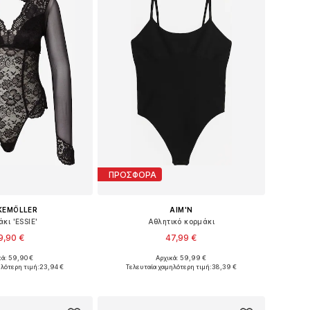
ΠΡΟΣΦΟΡΑ
KEMÖLLER
AIM'N
κι 'ESSIE'
Αθλητικό κορμάκι
9,90 €
47,99 €
κά: 59,90 €
Αρχικά: 59,99 €
γέθη: XS, S, M, L
Διαθέσιμα μεγέθη: S, M, L
λότερη τιμή:
23,94 €
Τελευταία χαμηλότερη τιμή:
38,39 €
 στο καλάθι
Προσθήκη στο καλάθι