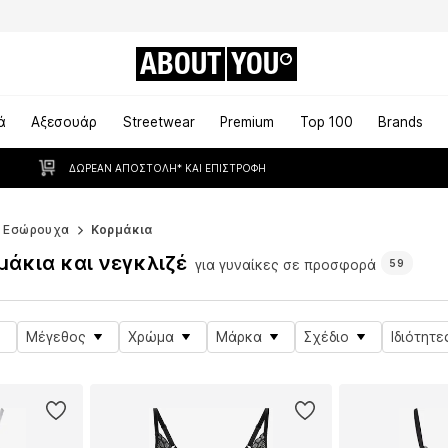
ABOUT
YOU
ά
Αξεσουάρ
Streetwear
Premium
Top 100
Brands
ΔΩΡΕΆΝ ΑΠΟΣΤΟΛΉ* ΚΑΙ ΕΠΙΣΤΡΟΦΉ
Εσώρουχα
Κορμάκια
άκια και νεγκλιζέ
για γυναίκες σε προσφορά
59
Μέγεθος
Χρώμα
Μάρκα
Σχέδιο
Ιδιότητε