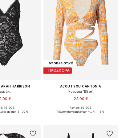
Αποκλειστικό
ΠΡΟΣΦΟΡΑ
 SARAH HARRISON
ABOUT YOU X ANTONIA
ορμάκι
Κορμάκι 'Elise'
9,90 €
23,90 €
κά: 49,90 €
Αρχικά: 39,90 €
: XS, S, M, L, XL, XXL
Διαθέσιμα μεγέθη: S, M, XL, XXL
ηλότερη τιμή:
31,92 €
Τελευταία χαμηλότερη τιμή:
11,16 €
 στο καλάθι
Προσθήκη στο καλάθι