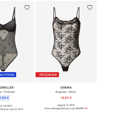
 ΚΟΥΠΟΝΙ
ΠΡΟΣΦΟΡΑ
KEMÖLLER
DORINA
ι 'Chelsey'
Κορμάκι 'Amar'
7,96 €
18,90 €
Αρχικά: 21,90 €
κά: 39,90 €
Διαθέσιμα μεγέθη: M, L, XL, XXL
σε πολλά μεγέθη
Τελευταία χαμηλότερη τιμή:
19,71 €
-4%
ηλότερη τιμή:
21,39 €