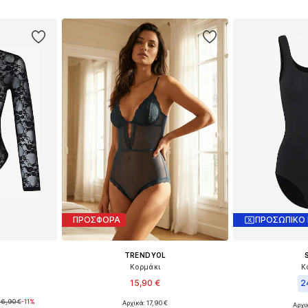
αλάθι
Προσθήκη στο καλάθι
Προσθήκη
ΠΡΟΣΦΟΡΑ
ΠΡΟΣΩΠΙΚΟ
TRENDYOL
Κορμάκι
Κ
15,90 €
2
16,90 €
-11%
Αρχικά: 17,90 €
Αρχι
S, M
Διαθέσιμα μεγέθη: M, L, XL