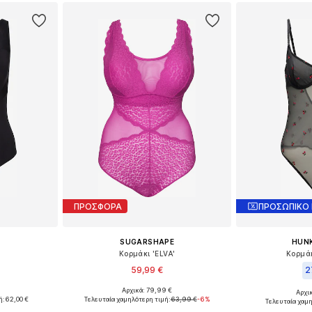
ΠΡΟΣΦΟΡΑ
ΠΡΟΣΩΠΙΚΟ
SUGARSHAPE
HUN
Κορμάκι 'ELVA'
Κορμάκ
59,99 €
2
Αρχικά: 79,99 €
Αρχι
, M, L
Διαθέσιμο σε πολλά μεγέθη
Διαθέσιμο 
ή:
62,00 €
Τελευταία χαμηλότερη τιμή:
63,99 €
-6%
Τελευταία χαμ