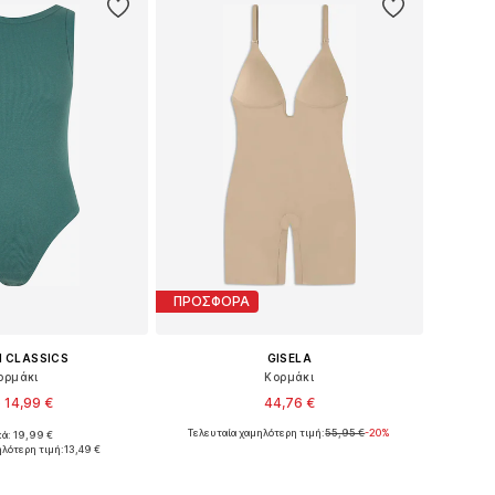
ΠΡΟΣΦΟΡΑ
 CLASSICS
GISELA
ορμάκι
Κορμάκι
 14,99 €
44,76 €
Τελευταία χαμηλότερη τιμή:
55,95 €
-20%
κά: 19,99 €
η: XS, S, L, XL, XXL
Διαθέσιμο σε πολλά μεγέθη
ηλότερη τιμή:
13,49 €
 στο καλάθι
Προσθήκη στο καλάθι