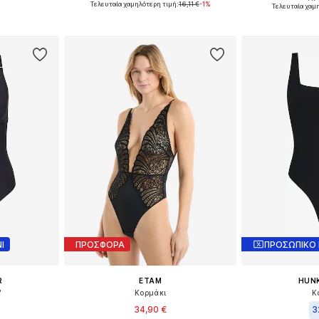
Διαθέσιμα μ
Τελευταία χαμηλότερη τιμή:
16,11 €
-1%
Τελευταία χαμ
αλάθι
Προσθήκη στο καλάθι
Προσθήκη
Ι
ΠΡΟΣΦΟΡΑ
ΠΡΟΣΩΠΙΚΟ
R
ETAM
HUN
'
Κορμάκι
Κ
34,90 €
3