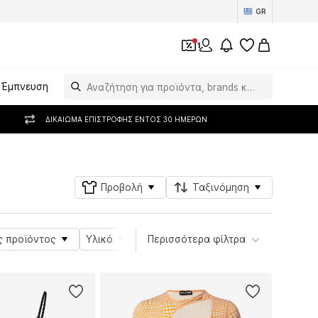
GR
1
Έμπνευση
ΔΙΚΑΊΩΜΑ ΕΠΙΣΤΡΟΦΉΣ ΕΝΤΌΣ 30 ΗΜΕΡΏΝ
Προβολή
Ταξινόμηση
ς προϊόντος
Υλικό
Ειδικά μεγέθη
Περισσότερα φίλτρα
Λεπτομέρειες