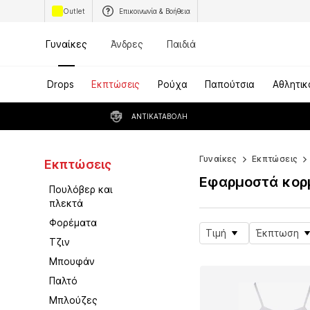
Outlet
Επικοινωνία & Βοήθεια
Γυναίκες
Άνδρες
Παιδιά
Drops
Εκπτώσεις
Ρούχα
Παπούτσια
Αθλητικ
ΑΝΤΙΚΑΤΑΒΟΛΉ
Γυναίκες
Εκπτώσεις
Εκπτώσεις
Εφαρμοστά κορμ
Πουλόβερ και
πλεκτά
Φορέματα
Τιμή
Έκπτωση
Τζιν
Μπουφάν
Παλτό
Μπλούζες