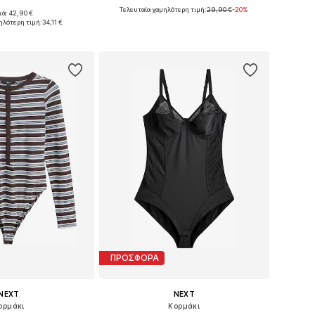
Τελευταία χαμηλότερη τιμή:
29,90 €
-20%
κά: 42,90 €
Διαθέσιμα μεγέθη: S
μα μεγέθη: S
ηλότερη τιμή:
34,11 €
Προσθήκη στο καλάθι
 στο καλάθι
ΠΡΟΣΦΟΡΑ
NEXT
NEXT
ορμάκι
Κορμάκι