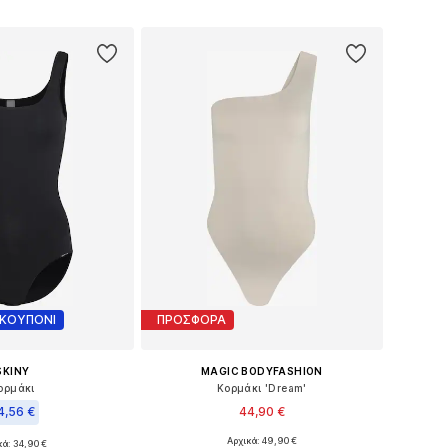
Προσθήκη στο καλάθι
 στο καλάθι
 ΚΟΥΠΟΝΙ
ΠΡΟΣΦΟΡΑ
SKINY
MAGIC BODYFASHION
ορμάκι
Κορμάκι 'Dream'
4,56 €
44,90 €
Αρχικά: 49,90 €
κά: 34,90 €
Διαθέσιμα μεγέθη: S, M, L, XL, XXL